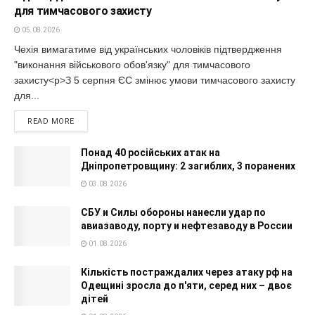
для тимчасового захисту
05.08.2026
Чехія вимагатиме від українських чоловіків підтвердження
"виконання військового обов'язку" для тимчасового
захисту<p>З 5 серпня ЄС змінює умови тимчасового захисту
для...
READ MORE
Понад 40 російських атак на
Дніпропетровщину: 2 загиблих, 3 поранених
03.08.2026
СБУ и Силы обороны нанесли удар по
авиазаводу, порту и нефтезаводу в России
01.08.2026
Кількість постраждалих через атаку рф на
Одещині зросла до п'яти, серед них – двоє
дітей