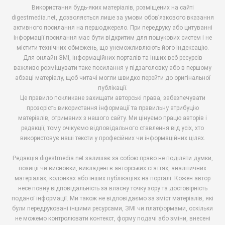
Використання будь-яких матеріалів, розміщених на сайті
digestmedia.net, дозволяється лише за умови обов’язкового вказання
активного посилання на першоджерело. При передруку або цитуванні
інформації посилання має бути відкритим для пошукових систем і не
містити технічних обмежень, що унеможливлюють його індексацію.
Для онлайн-ЗМІ, інформаційних порталів та інших веб-ресурсів
важливо розміщувати таке посилання у підзаголовку або в першому
абзаці матеріалу, щоб читачі могли швидко перейти до оригінальної
публікації.
Це правило покликане захищати авторські права, забезпечувати
прозорість використання інформації та правильну атрибуцію
матеріалів, отриманих з нашого сайту. Ми цінуємо працю авторів і
редакції, тому очікуємо відповідального ставлення від усіх, хто
використовує наші тексти у професійних чи інформаційних цілях.
Редакція digestmedia.net залишає за собою право не поділяти думки,
позиції чи висновки, викладені в авторських статтях, аналітичних
матеріалах, колонках або інших публікаціях на порталі. Кожен автор
несе повну відповідальність за власну точку зору та достовірність
поданої інформації. Ми також не відповідаємо за зміст матеріалів, які
були передруковані іншими ресурсами, ЗМІ чи платформами, оскільки
не можемо контролювати контекст, форму подачі або зміни, внесені