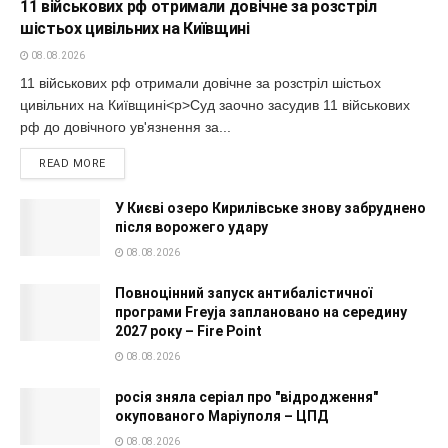
11 військових рф отримали довічне за розстріл
шістьох цивільних на Київщині
08.08.2026
11 військових рф отримали довічне за розстріл шістьох
цивільних на Київщині<p>Суд заочно засудив 11 військових
рф до довічного ув'язнення за...
READ MORE
У Києві озеро Кирилівське знову забруднено
після ворожего удару
08.08.2026
Повноцінний запуск антибалістичної
програми Freyja заплановано на середину
2027 року – Fire Point
08.08.2026
росія зняла серіал про "відродження"
окупованого Маріуполя – ЦПД
08.08.2026