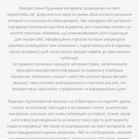
Використання будь-яких матеріалів, розміщених на сайті
digestmedia.net, дозволяється лише за умови обов’язкового вказання
активного посилання на першоджерело. При передруку або цитуванні
інформації посилання має бути відкритим для пошукових систем і не
містити технічних обмежень, що унеможливлюють його індексацію.
Для онлайн-ЗМІ, інформаційних порталів та інших веб-ресурсів
важливо розміщувати таке посилання у підзаголовку або в першому
абзаці матеріалу, щоб читачі могли швидко перейти до оригінальної
публікації.
Це правило покликане захищати авторські права, забезпечувати
прозорість використання інформації та правильну атрибуцію
матеріалів, отриманих з нашого сайту. Ми цінуємо працю авторів і
редакції, тому очікуємо відповідального ставлення від усіх, хто
використовує наші тексти у професійних чи інформаційних цілях.
Редакція digestmedia.net залишає за собою право не поділяти думки,
позиції чи висновки, викладені в авторських статтях, аналітичних
матеріалах, колонках або інших публікаціях на порталі. Кожен автор
несе повну відповідальність за власну точку зору та достовірність
поданої інформації. Ми також не відповідаємо за зміст матеріалів, які
були передруковані іншими ресурсами, ЗМІ чи платформами, оскільки
не можемо контролювати контекст, форму подачі або зміни, внесені