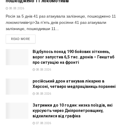
пошкоджено 11 локомотивів
08.08.2026
Росія за 5 днів 41 раз атакувала залізницю, пошкоджено 11
локомотивів<p>За п'ять днів росіяни 41 раз атакували
залізницю, пошкодивши 11...
READ MORE
Відбулось понад 190 бойових зіткнень,
ворог запустив 6,5 тис. дронів – Генштаб
про ситуацію на фронті
08.08.2026
російський дрон атакував лікарню в
Херсоні, четверо медпрацівниць поранені
08.08.2026
Затримки до 10 годин: низка поїздів, які
курсують через Дніпропетровщину,
відхилилися від графіка
07.08.2026