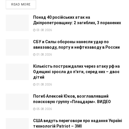
READ MORE
Понад 40 російських атак на
Дніпропетровщину: 2 загиблих, 3 поранених
03.08.2026
СБУ и Силы обороны нанесли удар по
авиазаводу, порту и нефтезаводу в России
01.08.2026
Кількість постраждалих через атаку рф на
Одещині зросла до п'яти, серед них – двоє
дітей
01.08.2026
Погиб Алексей Юков, возглавлявший
поисковую группу «Плацдарм». ВИДЕО
05.08.2026
США ведуть переговори про надання Україні
технологій Patriot – ЗМІ