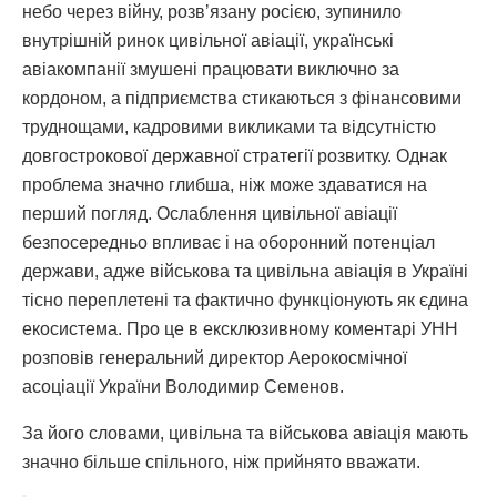
небо через війну, розвʼязану росією, зупинило
внутрішній ринок цивільної авіації, українські
авіакомпанії змушені працювати виключно за
кордоном, а підприємства стикаються з фінансовими
труднощами, кадровими викликами та відсутністю
довгострокової державної стратегії розвитку. Однак
проблема значно глибша, ніж може здаватися на
перший погляд. Ослаблення цивільної авіації
безпосередньо впливає і на оборонний потенціал
держави, адже військова та цивільна авіація в Україні
тісно переплетені та фактично функціонують як єдина
екосистема. Про це в ексклюзивному коментарі УНН
розповів генеральний директор Аерокосмічної
асоціації України Володимир Семенов.
За його словами, цивільна та військова авіація мають
значно більше спільного, ніж прийнято вважати.