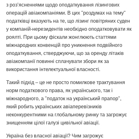
з розʼясненнями щодо оподаткування лізингових
операцій авіакомпаніями. В цих "роздумах на тему"
податківці вказують на те, що лізинг повітряних суден
у компаній-нерезидентів необхідно оподатковувати як
роялті. При цьому фіскали жонглюють статтями
міжнародних конвенцій про уникнення подвійного
оподаткування, стверджуючи, що за оренду літаків
авіакомпанії повинні сплачувати збори як за
використання інтелектуальної власності.
Такий підхід – це не просто помилкове трактування
норм податкового права, як українського, так і
міжнародного, а "податок на український прапор",
який робить українських авіаперевізників
неконкурентними на глобальному ринку та загрожує
знищенням цілої галузі цивільної авіації.
Україна без власної авіації? Чим загрожує