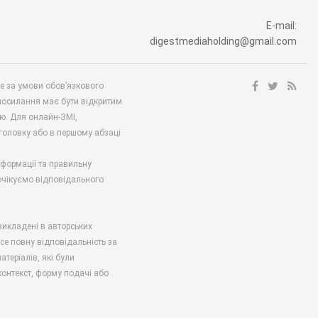
E-mail:
digestmediaholding@gmail.com
ше за умови обов’язкового
посилання має бути відкритим
ю. Для онлайн-ЗМІ,
аголовку або в першому абзаці
нформації та правильну
 очікуємо відповідального
викладені в авторських
есе повну відповідальність за
атеріалів, які були
онтекст, форму подачі або