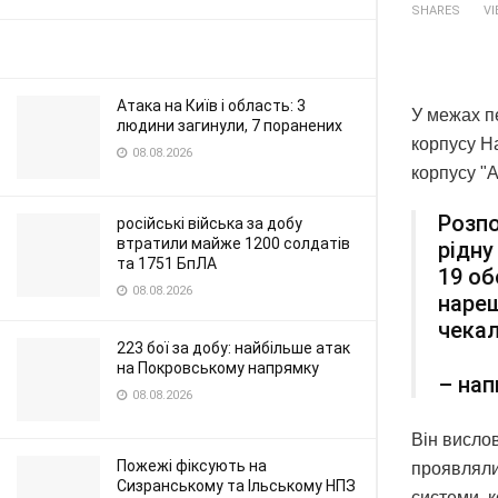
SHARES
V
Атака на Київ і область: 3
У межах п
людини загинули, 7 поранених
корпусу На
08.08.2026
корпусу "
Розпо
російські війська за добу
втратили майже 1200 солдатів
рідну
та 1751 БпЛА
19 об
08.08.2026
нареш
чекал
223 бої за добу: найбільше атак
на Покровському напрямку
– нап
08.08.2026
Він вислов
Пожежі фіксують на
проявляли
Сизранському та Ільському НПЗ
системи, к