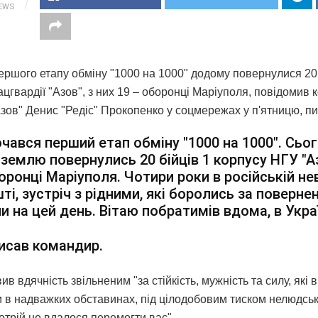
IEWS
ершого етапу обміну "1000 на 1000" додому повернулися 20 
цгвардії "Азов", з них 19 – оборонці Маріуполя, повідомив
Азов" Денис "Редіс" Прокопенко у соцмережах у п'ятницю, 
чався перший етап обміну "1000 на 1000". Сьог
 землю повернулись 20 бійців 1 корпусу НГУ "Аз
оронці Маріуполя. Чотири роки в російській нево
ті, зустріч з рідними, які боролись за повернен
и на цей день. Вітаю побратимів вдома, в Укра
исав командир.
ив вдячність звільненим "за стійкість, мужність та силу, які
 в надважких обставинах, під цілодобовим тиском нелюдсько
отрій не вдалося перемогти вас".