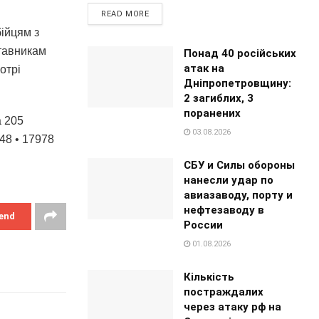
READ MORE
бійцям з
ставникам
Понад 40 російських
атак на
отрі
Дніпропетровщину:
2 загиблих, 3
поранених
а 205
03.08.2026
:48 • 17978
СБУ и Силы обороны
нанесли удар по
авиазаводу, порту и
нефтезаводу в
end
России
01.08.2026
Кількість
постраждалих
через атаку рф на