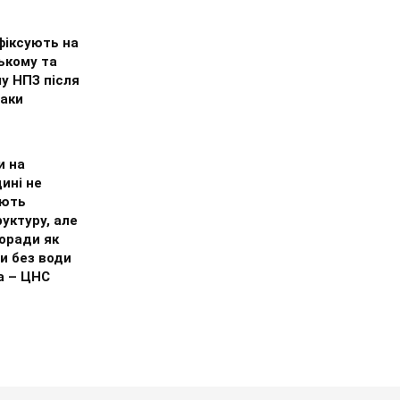
фіксують на
ькому та
у НПЗ після
таки
и на
ині не
ують
уктуру, але
оради як
и без води
а – ЦНС