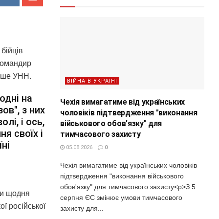
бійців
 командир
пише УНН.
ВІЙНА В УКРАЇНІ
одні на
Чехія вимагатиме від українських
ов", з них
чоловіків підтвердження "виконання
лі, і ось,
військового обов'язку" для
ня своїх і
тимчасового захисту
їні
05.08.2026
0
Чехія вимагатиме від українських чоловіків
підтвердження "виконання військового
обов'язку" для тимчасового захисту<p>З 5
 ви щодня
серпня ЄС змінює умови тимчасового
ї російської
захисту для...