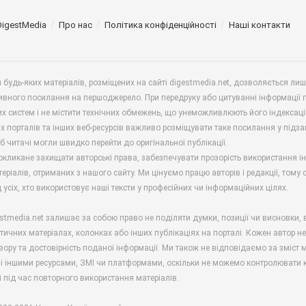
DigestMedia
Про нас
Політика конфіденційності
Наші контакти
будь-яких матеріалів, розміщених на сайті digestmedia.net, дозволяється ли
ивного посилання на першоджерело. При передруку або цитуванні інформації 
х систем і не містити технічних обмежень, що унеможливлюють його індексаці
х порталів та інших веб-ресурсів важливо розміщувати таке посилання у підз
б читачі могли швидко перейти до оригінальної публікації.
окликане захищати авторські права, забезпечувати прозорість використання і
еріалів, отриманих з нашого сайту. Ми цінуємо працю авторів і редакції, тому
 усіх, хто використовує наші тексти у професійних чи інформаційних цілях.
stmedia.net залишає за собою право не поділяти думки, позиції чи висновки, 
ітичних матеріалах, колонках або інших публікаціях на порталі. Кожен автор н
зору та достовірність поданої інформації. Ми також не відповідаємо за зміст м
і іншими ресурсами, ЗМІ чи платформами, оскільки не можемо контролювати к
і під час повторного використання матеріалів.