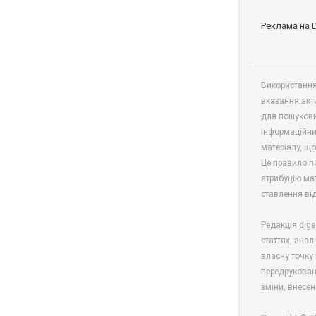
Реклама на 
Використання 
вказання акт
для пошукови
інформаційни
матеріалу, що
Це правило п
атрибуцію мат
ставлення від
Редакція dige
статтях, анал
власну точку 
передрукован
зміни, внесен