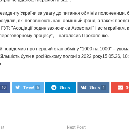
езиденту України за увагу до питання обмінів полоненими, 
дрозділів, які поповнюють наш обмінний фонд, а також пред
ГУР, "Асоціації родин захисників Азовсталі" і всім країнам, к
переговорному процесу", – наголосив Прокопенко.
й повідомив про перший етап обміну "1000 на 1000" – удом
 більшість були в російському полоні з 2022 року15.05.26, 10
в
10
Tweet
6
Share
Share
1
S
ost
Next Post