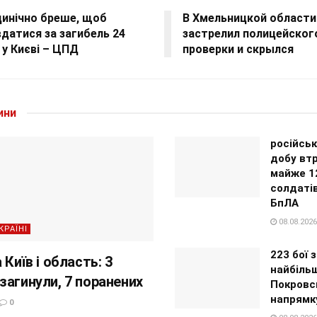
цинічно бреше, щоб
В Хмельницкой области
датися за загибель 24
застрелил полицейског
у Києві – ЦПД
проверки и скрылся
ини
російськ
добу вт
майже 1
солдатів
БпЛА
08.08.2026
КРАЇНІ
223 бої 
 Київ і область: 3
найбільш
загинули, 7 поранених
Покровс
напрямк
0