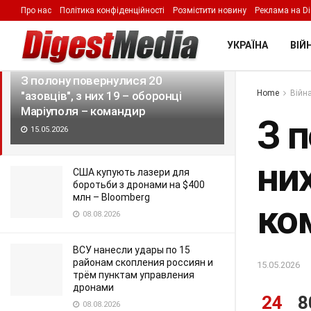
Про нас
Політика конфіденційності
Розмістити новину
Реклама на Di
LATEST
TRENDING
Filter
УКРАЇНА
ВІЙН
З полону повернулися 20
Home
Війна
"азовців", з них 19 – оборонці
Маріуполя – командир
З п
15.05.2026
ни
США купують лазери для
боротьби з дронами на $400
млн – Bloomberg
ко
08.08.2026
ВСУ нанесли удары по 15
районам скопления россиян и
15.05.2026
трём пунктам управления
дронами
24
8
08.08.2026