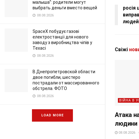
малыша”: родители могут
росія 
выбрать деньги вместо вещей
виправ
08.08.2026
людей 
SpaceX побудує газові
електростанції для нового
заводу з виробництва чіпів у
Техасі
Свіжі
нов
08.08.2026
В Днепропетровской области
двое погибли, шестеро
пострадали от массированного
обстрела. ФОТО
08.08.2026
ВІЙНА В У
Атака на
LOAD MORE
людини 
08.08.2026