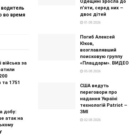
Одещині зросла до
п'яти, серед них –
 водитель
двоє дітей
о во время
01.08.2026
Погиб Алексей
Юков,
возглавлявший
поисковую группу
«Плацдарм». ВИДЕО
і війська за
ратили
05.08.2026
200
 та 1751
США ведуть
переговори про
надання Україні
технологій Patriot –
ЗМІ
за добу:
е атак на
02.08.2026
ькому
у