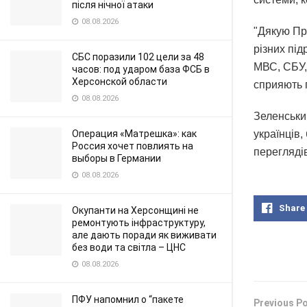
після нічної атаки
08.08.2026
"Дякую Пр
різних пі
СБС поразили 102 цели за 48
МВС, СБУ, 
часов: под ударом база ФСБ в
Херсонской области
сприяють 
08.08.2026
Зеленськи
Операция «Матрешка»: как
українців,
Россия хочет повлиять на
переглядi
выборы в Германии
08.08.2026
Share
Окупанти на Херсонщині не
ремонтують інфраструктуру,
але дають поради як виживати
без води та світла – ЦНС
08.08.2026
ПФУ напомнил о “пакете
Previous P