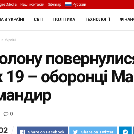
gestMedia
Наші контакти
Sitemap
Русский
А В УКРАЇНІ
СВІТ
ПОЛІТИКА
ТЕХНОЛОГІЇ
ФІНАН
 в Україні
олону повернулися 
х 19 – оборонці Ма
мандир
0
02
Share on Facebook
Share on Twitter