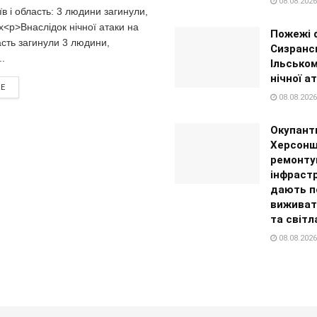
08.08.2026
їв і область: 3 людини загинули,
<p>Внаслідок нічної атаки на
Пожежі 
асть загинули 3 людини,
Сизранс
.
Ільськом
нічної а
RE
08.08.2026
Окупант
Херсонщ
ремонт
інфрастр
дають п
виживат
та світл
08.08.2026