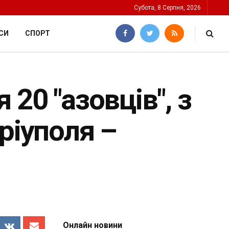
Субота, 8 Серпня, 2026
СИ
СПОРТ
20 "азовців", з
ріуполя –
Онлайн новини