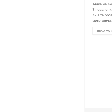
Атака на Ки
7 поранених
Київ та обл
включаючи..
READ MO