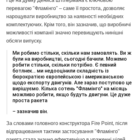
І це на думку Дениса Штілермана є ключовою
перевагою "Фламінго" – саме її простота, дозволяє
нарощувати виробництво за наявності необхідних
комплектуючих. Крім того, він зазначив, що виробничі
можливості компанії значно перевищують нинішні
обсяги випуску.
Ми робимо стільки, скільки нам замовлять. Ви ж
були на виробництві, сьогодні бачили. Можемо
робити стільки, скільки потрібно. Є певний
ботлнек… ми недооцінили складність із
бюрократією європейською і американською
щодо експорту двигунів. Але зараз поступово це
вирішуємо. Кілька сотень "Фламінго" на місяць
можливо робити, якщо будуть двигуни. Це дуже
проста ракета
– зазначив він.
За словами головного конструктора Fire Point, після
відпрацювання тактики застосування "Фламінго"
ракета стала значно ефективнішо в ураженні цілей.