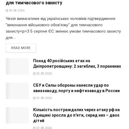
для тимчасового захисту
05.08.2026
Чехія вимагатиме від українських чоловіків підтвердження
"виконання військового обов'язку" для тимчасового
захисту<p>З 5 серпня ЄС змінює умови тимчасового захисту
для...
READ MORE
Понад 40 російських атак на
Дніпропетровщину: 2 загиблих, 3 поранених
03.08.2026
СБУ и Силы обороны нанесли удар по
авиазаводу, порту и нефтезаводу в России
01.08.2026
Кількість постраждалих через атаку рф на
Одещині зросла до п'яти, серед них – двоє
дітей
01.08.2026