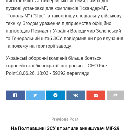
виготовляють артилерійські системи, самохідні
пускові установки для комплексів "Іскандер-М",
"Тополь-М" і "Ярс", а також іншу спеціальну військову
техніку. Згодом ураження підприємства офіційно
підтвердив Пезидент України Володимир Зеленський
та Генеральний штаб ЗСУ, повідомивши про влучання
та пожежу на території заводу.
Українські оборонні компанії більше бояться
європейської бюрократії, ніж росіян – CEO Fire
Point18.06.26, 18:03 • 59292 перегляди
Previous Post
На Полтавщині ЗСУ втратили винищувач МіГ-29