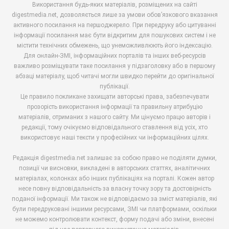
Використання будь-яких матеріалів, розміщених на сайті
digestmedia.net, дозволяється лише за умови обов’язкового вказання
активного посилання на першоджерело. При передруку або цитуванні
інформації посилання має бути відкритим для пошукових систем і не
містити технічних обмежень, що унеможливлюють його індексацію.
Для онлайн-ЗМІ, інформаційних порталів та інших веб-ресурсів
важливо розміщувати таке посилання у підзаголовку або в першому
абзаці матеріалу, щоб читачі могли швидко перейти до оригінальної
публікації.
Це правило покликане захищати авторські права, забезпечувати
прозорість використання інформації та правильну атрибуцію
матеріалів, отриманих з нашого сайту. Ми цінуємо працю авторів і
редакції, тому очікуємо відповідального ставлення від усіх, хто
використовує наші тексти у професійних чи інформаційних цілях.
Редакція digestmedia.net залишає за собою право не поділяти думки,
позиції чи висновки, викладені в авторських статтях, аналітичних
матеріалах, колонках або інших публікаціях на порталі. Кожен автор
несе повну відповідальність за власну точку зору та достовірність
поданої інформації. Ми також не відповідаємо за зміст матеріалів, які
були передруковані іншими ресурсами, ЗМІ чи платформами, оскільки
не можемо контролювати контекст, форму подачі або зміни, внесені