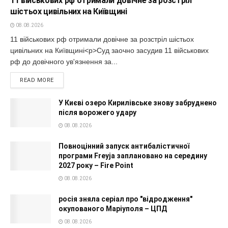
11 військових рф отримали довічне за розстріл
шістьох цивільних на Київщині
08.08.2026
11 військових рф отримали довічне за розстріл шістьох
цивільних на Київщині<p>Суд заочно засудив 11 військових
рф до довічного ув'язнення за...
READ MORE
У Києві озеро Кирилівське знову забруднено
після ворожего удару
08.08.2026
Повноцінний запуск антибалістичної
програми Freyja заплановано на середину
2027 року – Fire Point
08.08.2026
росія зняла серіал про "відродження"
окупованого Маріуполя – ЦПД
08.08.2026