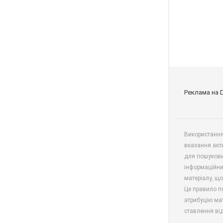
Реклама на 
Використання 
вказання акт
для пошукови
інформаційни
матеріалу, що
Це правило п
атрибуцію мат
ставлення від