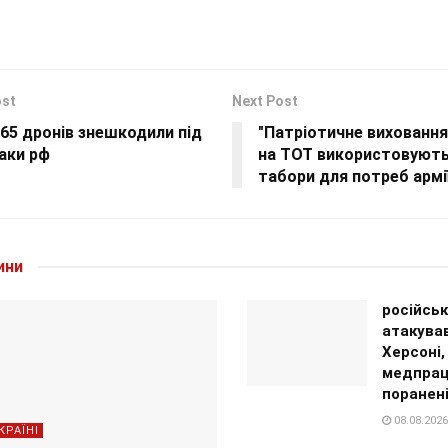
ost
Next Post
265 дронів знешкодили під
"Патріотичне виховання
аки рф
на ТОТ використовують
табори для потреб армі
ини
російсь
атакував
Херсоні,
медпрац
поранен
08.08.2026
КРАЇНІ