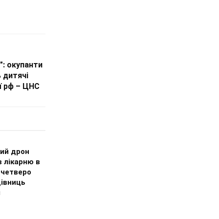
": окупанти
 дитячі
ї рф – ЦНС
кий дрон
 лікарню в
 четверо
івниць
і