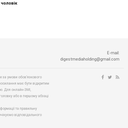
 чоловік
E-mail:
digestmediaholding@gmail.com
ше за умови обов’язкового
посилання має бути відкритим
ю. Для онлайн-ЗМІ,
аголовку або в першому абзаці
нформації та правильну
 очікуємо відповідального