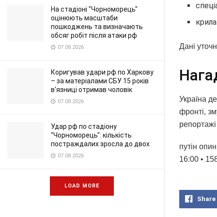
спеці
На стадіоні "Чорноморець"
оцінюють масштаби
крила
пошкоджень та визначають
обсяг робіт після атаки рф
Дані уточ
07.08.2026
Нага
Коригував удари рф по Харкову
– за матеріалами СБУ 15 років
в'язниці отримав чоловік
Україна д
07.08.2026
фронті, зм
репортажі 
Удар рф по стадіону
"Чорноморець": кількість
постраждалих зросла до двох
путін опин
07.08.2026
16:00 • 15
LOAD MORE
Share