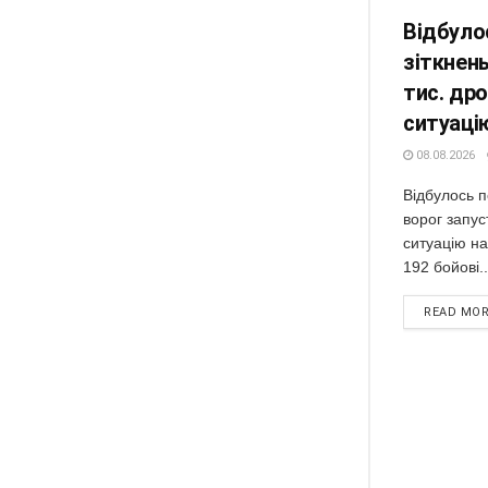
Відбуло
зіткнень
тис. дро
ситуаці
08.08.2026
Відбулось п
ворог запус
ситуацію н
192 бойові..
READ MO