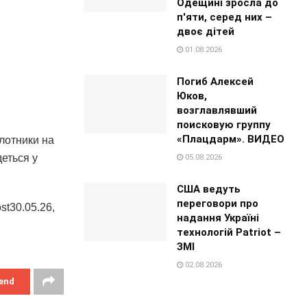
Одещині зросла до
п'яти, серед них –
двоє дітей
01.08.2026
Погиб Алексей
Юков,
возглавлявший
поисковую группу
«Плацдарм». ВИДЕО
ілотники на
деться у
05.08.2026
США ведуть
переговори про
st30.05.26,
надання Україні
технологій Patriot –
ЗМІ
02.08.2026
end