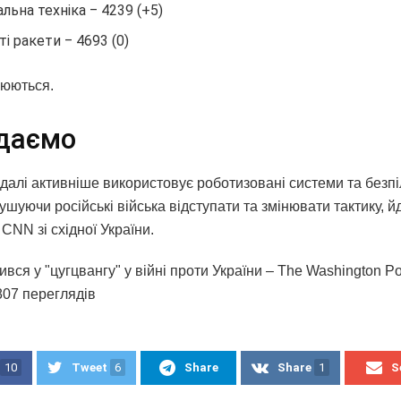
альна техніка ‒ 4239 (+5)
ті ракети ‒ 4693 (0)
нюються.
даємо
едалі активніше використовує роботизовані системи та безп
ушуючи російські війська відступати та змінювати тактику, й
CNN зі східної України.
ився у "цугцвангу" у війні проти України – The Washington Po
807 переглядiв
10
Tweet
6
Share
Share
1
S