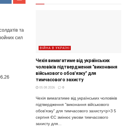
солдатів та
ройних сил
ВІЙНА В УКРАЇНІ
Чехія вимагатиме від українських
чоловіків підтвердження "виконання
військового обов'язку" для
06.26
тимчасового захисту
05.08.2026
0
Чехія вимагатиме від українських чоловіків
підтвердження "виконання військового
обов'язку" для тимчасового захисту<p>З 5
серпня ЄС змінює умови тимчасового
захисту для...