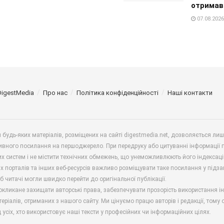
отримав
07.08.2026
DigestMedia
Про нас
Політика конфіденційності
Наші контакти
будь-яких матеріалів, розміщених на сайті digestmedia.net, дозволяється ли
ивного посилання на першоджерело. При передруку або цитуванні інформації 
х систем і не містити технічних обмежень, що унеможливлюють його індексаці
х порталів та інших веб-ресурсів важливо розміщувати таке посилання у підз
б читачі могли швидко перейти до оригінальної публікації.
окликане захищати авторські права, забезпечувати прозорість використання і
еріалів, отриманих з нашого сайту. Ми цінуємо працю авторів і редакції, тому
 усіх, хто використовує наші тексти у професійних чи інформаційних цілях.