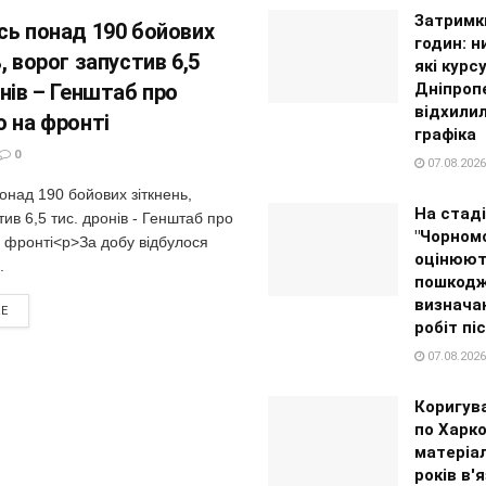
Затримк
сь понад 190 бойових
годин: н
, ворог запустив 6,5
які курс
нів – Генштаб про
Дніпроп
відхилил
ю на фронті
графіка
0
07.08.2026
онад 190 бойових зіткнень,
На стаді
тив 6,5 тис. дронів - Генштаб про
"Чорном
а фронті<p>За добу відбулося
оцінюют
.
пошкодж
визнача
RE
робіт пі
07.08.2026
Коригув
по Харко
матеріа
років в'