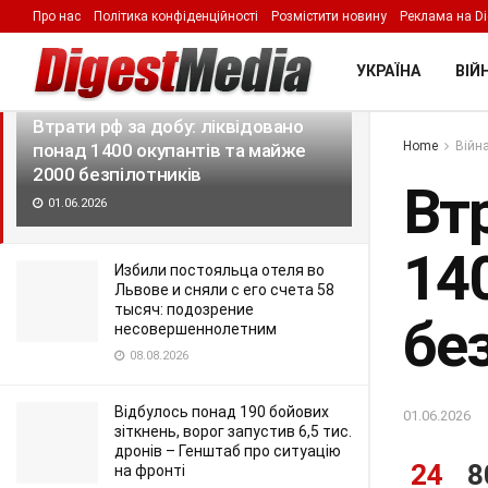
Про нас
Політика конфіденційності
Розмістити новину
Реклама на Di
LATEST
TRENDING
Filter
УКРАЇНА
ВІЙН
Втрати рф за добу: ліквідовано
Home
Війна
понад 1400 окупантів та майже
2000 безпілотників
Втр
01.06.2026
14
Избили постояльца отеля во
Львове и сняли с его счета 58
тысяч: подозрение
бе
несовершеннолетним
08.08.2026
Відбулось понад 190 бойових
01.06.2026
зіткнень, ворог запустив 6,5 тис.
дронів – Генштаб про ситуацію
24
8
на фронті