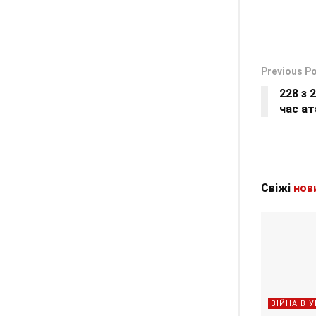
Previous P
228 з 
час ат
Свіжі
нов
ВІЙНА В У