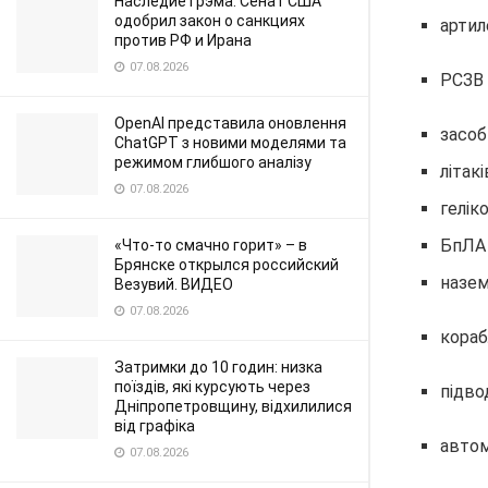
Наследие Грэма: Сенат США
одобрил закон о санкциях
артил
против РФ и Ирана
07.08.2026
РСЗВ 
OpenAI представила оновлення
засоб
ChatGPT з новими моделями та
режимом глибшого аналізу
літакі
07.08.2026
геліко
БпЛА 
«Что-то смачно горит» – в
Брянске открылся российский
назем
Везувий. ВИДЕО
07.08.2026
корабл
Затримки до 10 годин: низка
поїздів, які курсують через
підвод
Дніпропетровщину, відхилилися
від графіка
автом
07.08.2026