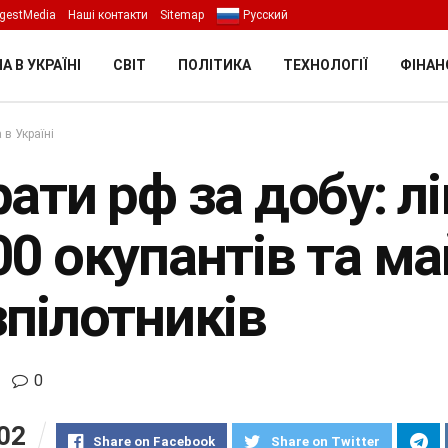
gestMedia
Наші контакти
Sitemap
Русский
А В УКРАЇНІ
СВІТ
ПОЛІТИКА
ТЕХНОЛОГІЇ
ФІНАН
 в Україні
ати рф за добу: л
00 окупантів та м
зпілотників
0
02
Share on Facebook
Share on Twitter