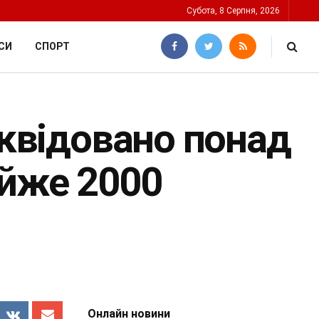
Субота, 8 Серпня, 2026
СИ
СПОРТ
іквідовано понад
айже 2000
Онлайн новини