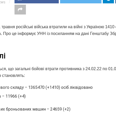
IEWS
 травня російські війська втратили на війні з Україною 1410 
. Про це інформує УНН із посиланням на дані Генштабу Зб
лі
ся, що загальні бойові втрати противника з 24.02.22 по 01.
о становлять:
вого складу ‒ 1365470 (+1410) осіб ліквідовано
в ‒ 11966 (+4)
их броньованих машин ‒ 24659 (+2)