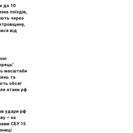
и до 10
изка поїздів,
ують через
етровщину,
ися від
оні
орець"
ь масштаби
ень та
ють обсяг
сля атаки рф
ав удари рф
ву – за
лами СБУ 15
язниці