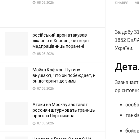
08.08.2026
SHARES
V
За добу 31
російський дрон атакував
1852 БпЛА
лікарню в Херсоні, четверо
медпрацівниць поранені
України.
08.08.2026
Дета
Майкл Кофман: Путину
внушают, что он побеждает, и
он дотерпит до зимы
Зазначаєть
07.08.2026
орієнтовн
особо
Атаки на Москву заставят
россиян штурмовать границы:
танкі
прогноз Портникова
07.08.2026
бойов