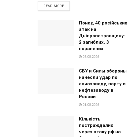
READ MORE
Понад 40 російських
атак на
Дніпропетровщину:
2 загиблих, 3
поранених
03.08.2026
СБУ и Силы обороны
нанесли удар по
авиазаводу, порту и
нефтезаводу в
России
01.08.2026
Кількість
постраждалих
через атаку рф на