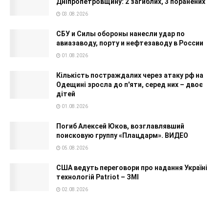
Дніпропетровщину: 2 загиблих, 3 поранених
03.08.2026
СБУ и Силы обороны нанесли удар по
авиазаводу, порту и нефтезаводу в России
01.08.2026
Кількість постраждалих через атаку рф на
Одещині зросла до п'яти, серед них – двоє
дітей
01.08.2026
Погиб Алексей Юков, возглавлявший
поисковую группу «Плацдарм». ВИДЕО
05.08.2026
США ведуть переговори про надання Україні
технологій Patriot – ЗМІ
02.08.2026