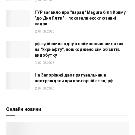
07.08.2026
ГУР заявило про "парад" Magura біля Криму
"до Дня Ялти" – показали ексклюзивні
кадри
07.08.2026
рф здійснила одну з наймасованіших атак
на "Укрнафту", пошкоджено сім об’єктів
видобутку
07.08.2026
На Запоріжжі двоє рятувальників
постраждали при повторній атаці рф
07.08.2026
Онлайн новини