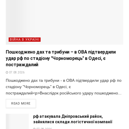
ВІЙНА В УКРАЇНІ
Пошкоджено дах та трибуни – в ОВА підтвердили
удар рф по стадіону "Чорноморець" в Одесі, є
постраждалий
07.08.2026
Пошкоджено дах та трибуни - в ОВА підтвердили удар рф по
стадіону "Чорноморець" в Одесі, є
постраждалий<p>Внаслідок російського удару пошкоджено...
READ MORE
рф атакувала Дніпровський район,
зайнялися склади логістичної компанії