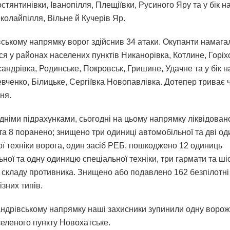
стянтинівки, Іванопілля, Плещіївки, Русиного Яру та у бік 
колайпілля, Вільне й Кучерів Яр.
ському напрямку ворог здійснив 34 атаки. Окупанти намага
я у районах населених пунктів Никанорівка, Котлине, Горіх
андрівка, Родинське, Покровськ, Гришине, Удачне та у бік 
евченко, Білицьке, Сергіївка Новопавлівка. Дотепер триває 
ня.
дніми підрахунками, сьогодні на цьому напрямку ліквідован
та 8 поранено; знищено три одиниці автомобільної та дві од
ої техніки ворога, один засіб РЕБ, пошкоджено 12 одиниць
ної та одну одиницю спеціальної техніки, три гармати та шіс
 складу противника. Знищено або подавлено 162 безпілотні 
ізних типів.
ндрівському напрямку наші захисники зупинили одну ворож
селеного пункту Новохатське.