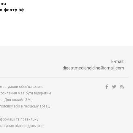
ння
о флоту рф
E-mail:
digestmediaholding@gmail.com
ше за умови обов’язкового
посилання має бути відкритим
ю. Для онлайн-ЗМІ,
аголовку або в першому абзаці
нформації та правильну
 очікуємо відповідального