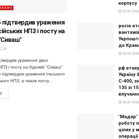
корпусу
КРАЇНІ
08.08.2026
 підтвердив ураження
росія ат
ійських НПЗ і посту на
вантажі
 "Сиваш"
Укрпошт
до Крам
0
08.08.2026
дтвердив ураження двох
НПЗ і посту на буровій "Сиваш"
рф атак
 підтвердив ураження Ільського
Україну 
кого НПЗ, а також посту...
С-400, 
135 зі 1
влучанн
RE
08.08.2026
"Мадяр"
роботу п
цілях у 
операції