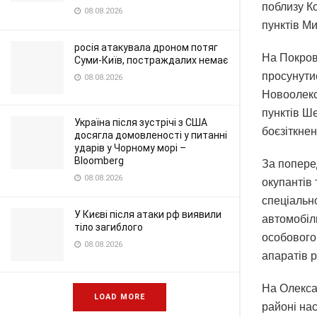
поблизу Ко
08.08.2026
пунктів Ми
росія атакувала дроном потяг
На Покров
Суми-Київ, постраждалих немає
просунутис
08.08.2026
Новоолекс
пунктів Ш
Україна після зустрічі з США
боєзіткнен
досягла домовленості у питанні
ударів у Чорному морі –
Bloomberg
За попере
08.08.2026
окупантів 
спеціальн
У Києві після атаки рф виявили
автомобіль
тіло загиблого
особового
08.08.2026
апаратів р
На Олекса
LOAD MORE
районі на