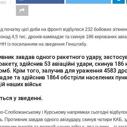
IEWS
д початку цієї доби на фронті відбулося 232 бойових зіткне
онад 4,5 тис. дронів-камікадзе та скинув 186 керованих аві
НН із посиланням на зведення Генштабу.
вник завдав одного ракетного удару, застос
ракету, здійснив 53 авіаційні удари, скинув 186
омб. Крім того, залучив для ураження 4583 дро
адзе та здійснив 1864 обстріли населених пункт
ій наших військ
ться у зведенні.
но-Слобожанському і Курському напрямках сьогодні відбуло
ь. Противник завдав одного авіаудару, скинув чотири КАБ, з
селених пунктів та позицій наших військ, два із яких – із за