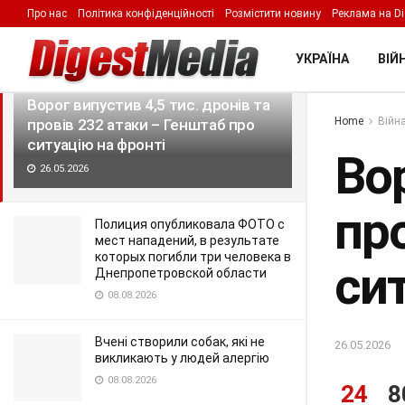
Про нас
Політика конфіденційності
Розмістити новину
Реклама на Di
LATEST
TRENDING
Filter
УКРАЇНА
ВІЙН
Ворог випустив 4,5 тис. дронів та
Home
Війна
провів 232 атаки – Генштаб про
ситуацію на фронті
Вор
26.05.2026
пр
Полиция опубликовала ФОТО с
мест нападений, в результате
которых погибли три человека в
си
Днепропетровской области
08.08.2026
Вчені створили собак, які не
26.05.2026
викликають у людей алергію
08.08.2026
24
8