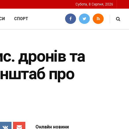
Субота, 8 Серпня, 2026
СИ
СПОРТ
с. дронів та
енштаб про
Онлайн новини