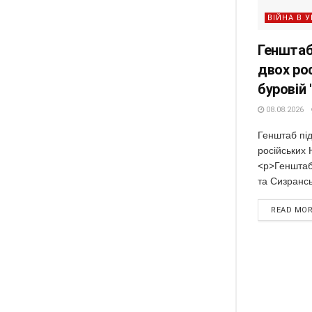
ВІЙНА В У
Генштаб
двох рос
буровій
08.08.2026
Генштаб пі
російських 
<p>Генштаб
та Сизрансь
READ MO