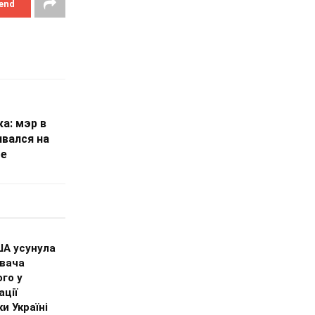
end
а: мэр в
вался на
те
ША усунула
вача
го у
ції
и Україні