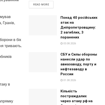
READ MORE
рмував
Понад 40 російських
атак на
, Гранів,
Дніпропетровщину:
2 загиблих, 3
поранених
борони в бік
03.08.2026
ня тривають.
СБУ и Силы обороны
рбників
нанесли удар по
авиазаводу, порту и
нефтезаводу в
России
01.08.2026
таку в
Кількість
постраждалих
через атаку рф на
апрямку