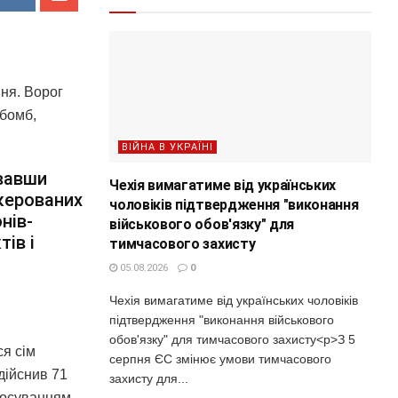
ння. Ворог
абомб,
ВІЙНА В УКРАЇНІ
увавши
Чехія вимагатиме від українських
 керованих
чоловіків підтвердження "виконання
нів-
військового обов'язку" для
ів і
тимчасового захисту
05.08.2026
0
Чехія вимагатиме від українських чоловіків
підтвердження "виконання військового
обов'язку" для тимчасового захисту<p>З 5
ся сім
серпня ЄС змінює умови тимчасового
дійснив 71
захисту для...
стосуванням