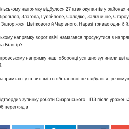
ільському напрямку відбулося 27 атак окупантів у районах 
бропілля, Злагода, Гуляйполе, Солодке, Залізничне, Староук
 Запоріжжя, Цвіткового й Чарівного. Наразі триває один бій
ському напрямку ворог двічі намагався просунутися в напря
а Білогір’я.
провському напрямку наші оборонці успішно зупинили дві ата
й.
напрямках суттєвих змін в обстановці не відбулося, резюму
ідтвердив зупинку роботи Сизранського НПЗ після уражень2
06 переглядiв