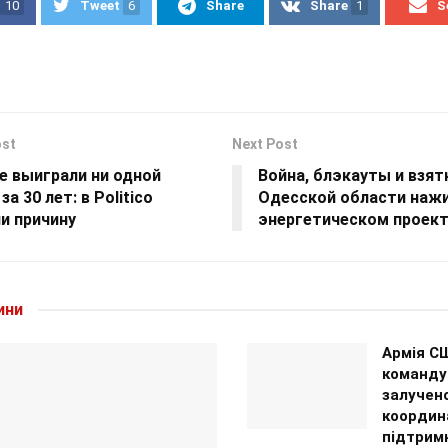
10
Tweet
6
Share
Share
1
S
ost
Next Post
е выиграли ни одной
Война, блэкауты и взятк
за 30 лет: в Politico
Одесской области нажи
и причину
энергетическом проек
ини
Армія С
команду
залучено
координа
підтримк