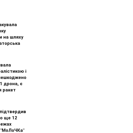
акувала
вку
и на шляху
аторська
увала
балістикою і
знешкоджено
51 дрона, є
я ракет
 підтвердив
о ще 12
межах
 "МоЛоЧКа"