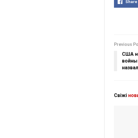
Share
Previous P
США н
войны 
назвал
Свіжі
нов