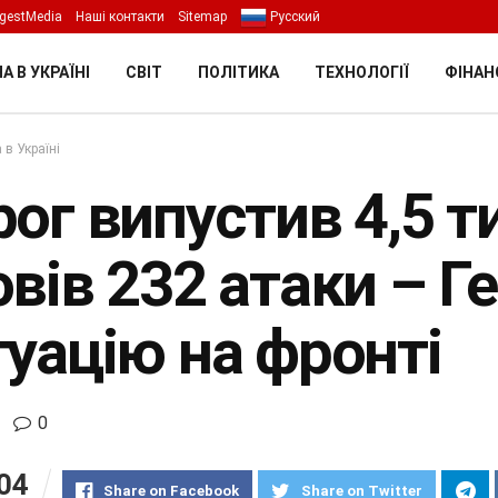
gestMedia
Наші контакти
Sitemap
Русский
А В УКРАЇНІ
СВІТ
ПОЛІТИКА
ТЕХНОЛОГІЇ
ФІНАН
 в Україні
ог випустив 4,5 ти
овів 232 атаки – Г
туацію на фронті
0
04
Share on Facebook
Share on Twitter