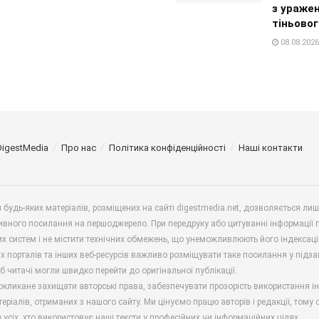
з ураже
тіньовог
08.08.2026
DigestMedia
Про нас
Політика конфіденційності
Наші контакти
будь-яких матеріалів, розміщених на сайті digestmedia.net, дозволяється ли
ивного посилання на першоджерело. При передруку або цитуванні інформації 
х систем і не містити технічних обмежень, що унеможливлюють його індексаці
х порталів та інших веб-ресурсів важливо розміщувати таке посилання у підз
б читачі могли швидко перейти до оригінальної публікації.
окликане захищати авторські права, забезпечувати прозорість використання і
еріалів, отриманих з нашого сайту. Ми цінуємо працю авторів і редакції, тому
 усіх, хто використовує наші тексти у професійних чи інформаційних цілях.