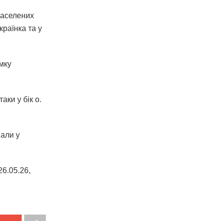
населених
раїнка та у
.
мку
ки у бік о.
вали у
6.05.26,