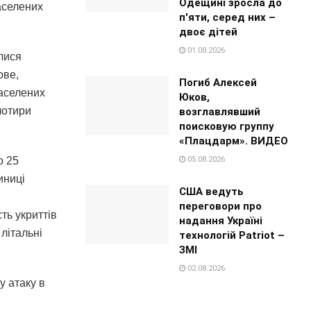
Одещині зросла до
населених
п'яти, серед них –
двоє дітей
01.08.2026
лися
ове,
Погиб Алексей
населених
Юков,
чотири
возглавлявший
поисковую группу
«Плацдарм». ВИДЕО
05.08.2026
о 25
иниці
США ведуть
переговори про
ть укриттів
надання Україні
літальні
технологій Patriot –
ЗМІ
02.08.2026
у атаку в