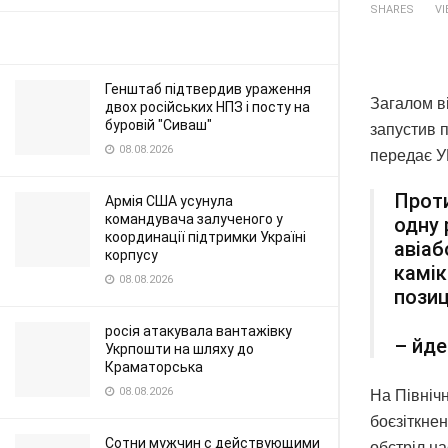
SHARES
V
Генштаб підтвердив ураження
Загалом ві
двох російських НПЗ і посту на
буровій "Сиваш"
запустив п
08.08.2026
передає У
Проти
Армія США усунула
командувача залученого у
одну 
координації підтримки Україні
авіаб
корпусу
камік
08.08.2026
позиц
росія атакувала вантажівку
– йде
Укрпошти на шляху до
Краматорська
08.08.2026
На Північ
боєзіткнен
Сотни мужчин с действующими
обстріл на