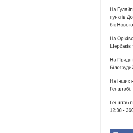
На Гуляйп
пунктів До
бік Нового
На Оріхів
Щербаків т
На Придні
Білогруди
На інших 
Генштабі.
Генштаб п
12:38 • 36