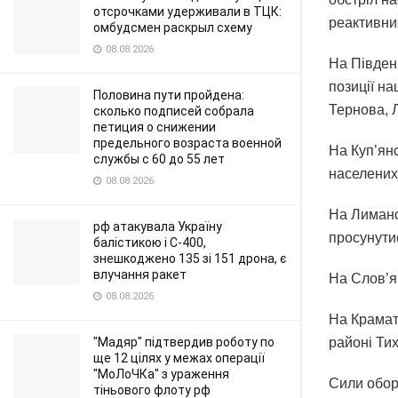
отсрочками удерживали в ТЦК:
реактивни
омбудсмен раскрыл схему
08.08.2026
На Півден
позиції на
Половина пути пройдена:
Тернова, 
сколько подписей собрала
петиция о снижении
предельного возраста военной
На Куп’янс
службы с 60 до 55 лет
населених
08.08.2026
На Лиманс
рф атакувала Україну
просунути
балістикою і С-400,
знешкоджено 135 зі 151 дрона, є
влучання ракет
На Слов’я
08.08.2026
На Крамат
"Мадяр" підтвердив роботу по
районі Тих
ще 12 цілях у межах операції
"МоЛоЧКа" з ураження
Сили обор
тіньового флоту рф