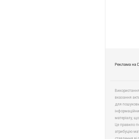
Реклама на 
Використання 
вказання акт
для пошукови
інформаційни
матеріалу, що
Це правило п
атрибуцію мат
ставлення від