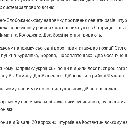
х систем залпового вогню.
но-Слобожанському напрямку противник дев’ять разів шту
ших підрозділів у районах населених пунктів Стариця, Вільча
Лиман та Колодязне. Два боєзіткнення тривають.
ькому напрямку сьогодні ворог тричі атакував позиції Сил о
 пунктів Курилівка, Борова, Новоплатонівка. Два боєзіткнен
ькому напрямку українські воїни відбили десять спроб зага
ся у бік Лиману, Дробишевого, Діброви та в районі Ямполя.
нському напрямку ворог наступальних дій не проводив.
орському напрямку наші захисники зупинили одну ворожу а
онівки.
они відбивали 20 ворожих штурмів на Костянтинівському н