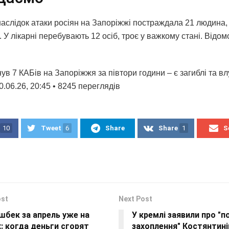
наслідок атаки росіян на Запоріжжі постраждала 21 людина,
. У лікарні перебувають 12 осіб, троє у важкому стані. Відом
ув 7 КАБів на Запоріжжя за півтори години – є загиблі та в
.06.26, 20:45 • 8245 переглядiв
10
Tweet
6
Share
Share
1
S
ost
Next Post
шбек за апрель уже на
У кремлі заявили про "п
: когда деньги сгорят
захоплення" Костянтині