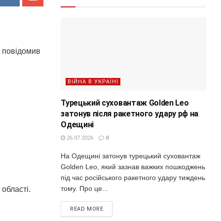
е повідомив
ВІЙНА В УКРАЇНІ
Турецький суховантаж Golden Leo
затонув після ракетного удару рф на
Одещині
26.07.2026
0
На Одещині затонув турецький суховантаж
Golden Leo, який зазнав важких пошкоджень
під час російського ракетного удару тиждень
тому. Про це...
 області.
READ MORE