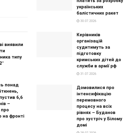
платить за розробку
українських
балістичних ракет
30.07.2026
Керівників
організацій
ві виявили
судитимуть за
ти
підготовку
ника типу
кримських дітей до
2"
служби в армії рф
31.07.2026
сь понад
Домовилися про
іткнень,
інтенсифікацію
пустив 6,6
перемовного
нів –
процесу на всіх
 про
рівнях – Буданов
 на фронті
про зустріч у Білому
домі
28.07.2026