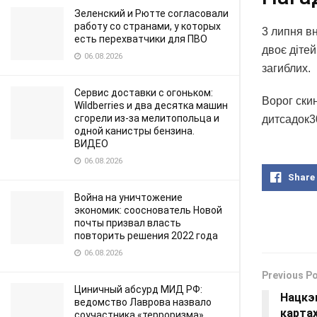
Зеленский и Рютте согласовали
работу со странами, у которых
3 липня в
есть перехватчики для ПВО
двоє дітей
06.08.2026
загиблих.
Сервис доставки с огоньком:
Ворог скин
Wildberries и два десятка машин
сгорели из-за мелитопольца и
дитсадок30
одной канистры бензина.
ВИДЕО
06.08.2026
Share
Война на уничтожение
экономик: сооснователь Новой
почты призвал власть
повторить решения 2022 года
06.08.2026
Previous P
Циничный абсурд МИД РФ:
Нацкэ
ведомство Лаврова назвало
картах
соучастника «терроризма»