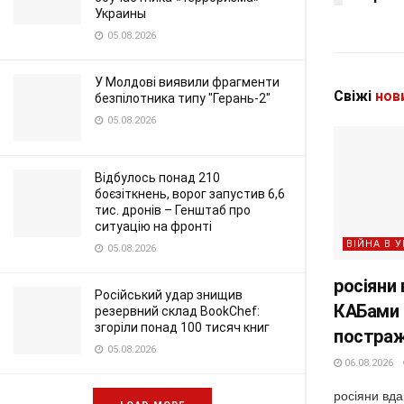
Украины
05.08.2026
У Молдові виявили фрагменти
Свіжі
нов
безпілотника типу "Герань-2"
05.08.2026
Відбулось понад 210
боєзіткнень, ворог запустив 6,6
тис. дронів – Генштаб про
ситуацію на фронті
ВІЙНА В У
05.08.2026
росіяни
Російський удар знищив
КАБами 
резервний склад BookChef:
згоріли понад 100 тисяч книг
постра
05.08.2026
06.08.2026
росіяни вд