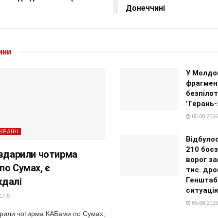
Донеччині
ини
У Молдо
фрагмен
безпілот
"Герань-
05.08.2026
КРАЇНІ
Відбуло
210 боєз
 вдарили чотирма
ворог за
по Сумах, є
тис. дро
ждалі
Генштаб
ситуацію
0
05.08.2026
арили чотирма КАБами по Сумах,