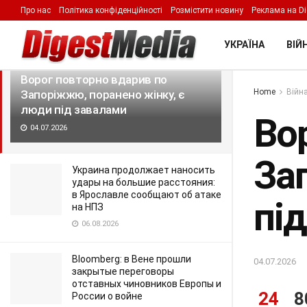
Про нас
Політика конфіденційності
Розмістити новину
Реклама на Di
LATEST
TRENDING
Filter
УКРАЇНА
ВІЙН
Ворог повторно вдарив по
Home
Війна
Запоріжжю, поранено жінку, є
люди під завалами
Во
04.07.2026
За
Украина продолжает наносить
удары на большие расстояния:
в Ярославле сообщают об атаке
пі
на НПЗ
06.08.2026
Bloomberg: в Вене прошли
04.07.2026
закрытые переговоры
отставных чиновников Европы и
24
8
России о войне