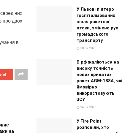
У Львові п'ятеро
 серед них
госпіталізованих
о про двох
після ракетної
атаки, змінено рух
громадського
транспорту
лучання в
30.07.2026
В рф жаліються на
високу точність
нових крилатих
end
ракет AGM-188A, які
ймовірно
використовують
ЗСУ
26.07.2026
У Fire Point
овне
розповіли, хто
вки на