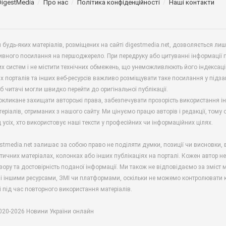
DigestMedia
Про нас
Політика конфіденційності
Наші контакти
будь-яких матеріалів, розміщених на сайті digestmedia.net, дозволяється ли
ивного посилання на першоджерело. При передруку або цитуванні інформації 
х систем і не містити технічних обмежень, що унеможливлюють його індексаці
х порталів та інших веб-ресурсів важливо розміщувати таке посилання у підз
б читачі могли швидко перейти до оригінальної публікації.
окликане захищати авторські права, забезпечувати прозорість використання і
еріалів, отриманих з нашого сайту. Ми цінуємо працю авторів і редакції, тому
 усіх, хто використовує наші тексти у професійних чи інформаційних цілях.
stmedia.net залишає за собою право не поділяти думки, позиції чи висновки, 
ітичних матеріалах, колонках або інших публікаціях на порталі. Кожен автор н
зору та достовірність поданої інформації. Ми також не відповідаємо за зміст м
і іншими ресурсами, ЗМІ чи платформами, оскільки не можемо контролювати к
і під час повторного використання матеріалів.
2020-2026 Новини України онлайн