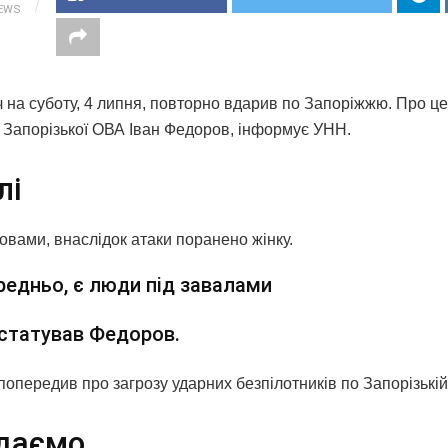
IEWS
ч на суботу, 4 липня, повторно вдарив по Запоріжжю. Про ц
 Запорізької ОВА Іван Федоров, інформує УНН.
лі
овами, внаслідок атаки поранено жінку.
едньо, є люди під завалами
статував Федоров.
попередив про загрозу ударних безпілотників по Запорізькій
даємо