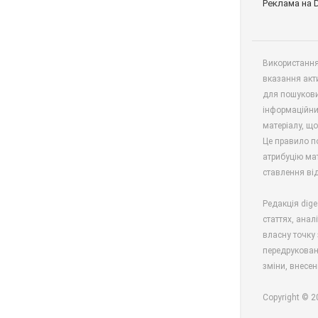
Реклама на 
Використання 
вказання акт
для пошукови
інформаційни
матеріалу, що
Це правило п
атрибуцію мат
ставлення від
Редакція dige
статтях, анал
власну точку 
передрукован
зміни, внесен
Copyright © 