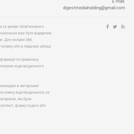
E-mail:
digestmediaholding@gmail.com
ше за умови обов’язкового
посилання має бути відкритим
ю. Для онлайн-ЗМІ,
аголовку або в першому абзаці
нформації та правильну
 очікуємо відповідального
викладені в авторських
есе повну відповідальність за
атеріалів, які були
онтекст, форму подачі або