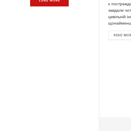
LOAD MORE
є постражда
завдали чо
цивільній і
щонайменше
READ MO