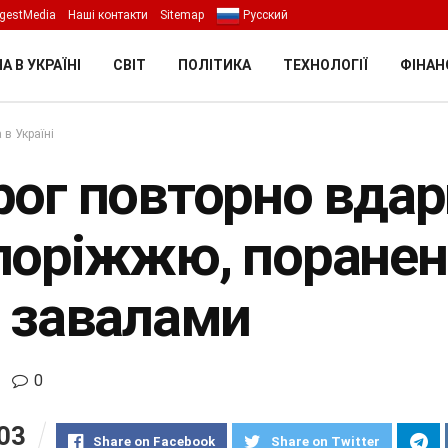
gestMedia
Наші контакти
Sitemap
Русский
А В УКРАЇНІ
СВІТ
ПОЛІТИКА
ТЕХНОЛОГІЇ
ФІНАН
 в Україні
рог повторно вдар
поріжжю, поранено
д завалами
0
03
Share on Facebook
Share on Twitter