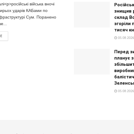
лі<p>російські війська вночі
Російсь
тирьох ударів КАБами по
знищив 
нфраструктурі Сум. Поранено
склад Bo
згоріли 
...
тисяч кн
RE
05.08.2026
Перед з
планує 
збільши
виробни
балістич
Зеленсь
05.08.2026