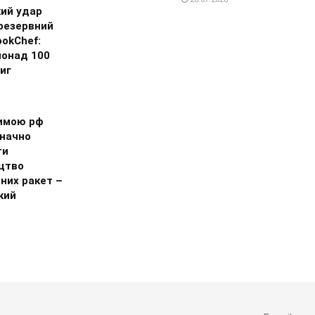
кий удар
резервний
okChef:
понад 100
иг
имою рф
значно
ти
цтво
них ракет –
кий