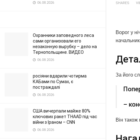
06.08.2026
SHARES
V
Ворог у ні
Охранники заповедного леса
начальник
сами организовали его
незаконную вырубку – дело на
Тернопольщине. ВИДЕО
Дета
06.08.2026
За його сл
росіяни вдарили чотирма
КАБами по Сумах, є
постраждалі
Попер
06.08.2026
– кон
США вичерпали майже 80%
ключових ракет THAAD під час
Він також 
війни з Іраном – CNN
06.08.2026
Нага