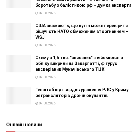
боротьбу з балістикою рф – думка експерта
07.08.2026
США вважають, що путін може перевірити
рішучість НАТО обмеженим вторгненням –
WSJ
07.08.2026
Схему з 1,5 тис. "списаних" з військового
обліку викрили на Закарпатті, фігурує
екскерівник Мукачівського ТЦК
07.08.2026
Генштаб підтвердив ураження РЛС у Криму і
ретрансляторів дронів окупантів
07.08.2026
Онлайн новини