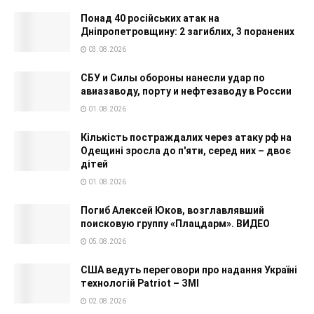
Понад 40 російських атак на
Дніпропетровщину: 2 загиблих, 3 поранених
03.08.2026
СБУ и Силы обороны нанесли удар по
авиазаводу, порту и нефтезаводу в России
01.08.2026
Кількість постраждалих через атаку рф на
Одещині зросла до п'яти, серед них – двоє
дітей
01.08.2026
Погиб Алексей Юков, возглавлявший
поисковую группу «Плацдарм». ВИДЕО
05.08.2026
США ведуть переговори про надання Україні
технологій Patriot – ЗМІ
02.08.2026