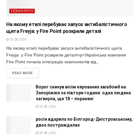
ТЕХНОЛОГІЇ
На якому етапі перебуває запуск антибалістичного
щита Freyja: у Fire Point розкрили деталі
05.08.2026
На якому етапі перебуває запуск антибалістичного щита
Freyja: у Fire Point розкрили деталі<p>Українська компанія
Fire Point почала інтеграцію компонентів від...
READ MORE
Ворог скинув вісім керованих авіабомб на
Запоріжжя за півтори години: одна людина
загинула, ще 18 – поранені
02.08.2026
росія вдарила по Білгород-Дністровському,
двоє постраждалих
04.08.2026