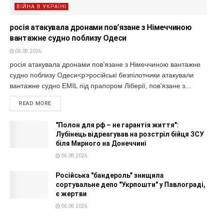
ВІЙНА В УКРАЇНІ
росія атакувала дронами пов’язане з Німеччиною
вантажне судно поблизу Одеси
06.08.2026
росія атакувала дронами пов’язане з Німеччиною вантажне
судно поблизу Одеси<p>російські безпілотники атакували
вантажне судно EMIL під прапором Ліберії, пов'язане з...
READ MORE
"Полон для рф – не гарантія життя":
Лубінець відреагував на розстріл бійця ЗСУ
біля Мирного на Донеччині
06.08.2026
Російська "бандероль" знищила
сортувальне депо "Укрпошти" у Павлограді,
є жертви
06.08.2026