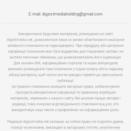
E-mail: digestmediaholding@gmail.com
Використання будь-яких матеріалів, розміщених на сайті
digestmedia.net, дозволяється лише за умови обов’язкового вказання
активного посилання на першоджерело. При передруку або цитуванні
інформації посилання має бути відкритим для пошукових систем і не
містити технічних обмежень, що унеможливлюють його індексацію.
Для онлайн-ЗМІ, інформаційних порталів та інших веб-ресурсів
важливо розміщувати таке посилання у підзаголовку або в першому
абзаці матеріалу, щоб читачі могли швидко перейти до оригінальної
публікації.
Це правило покликане захищати авторські права, забезпечувати
прозорість використання інформації та правильну атрибуцію
матеріалів, отриманих з нашого сайту. Ми цінуємо працю авторів і
редакції, тому очікуємо відповідального ставлення від усіх, хто
використовує наші тексти у професійних чи інформаційних цілях.
Редакція digestmedia.net залишає за собою право не поділяти думки,
позиції чи висновки, викладені в авторських статтях, аналітичних