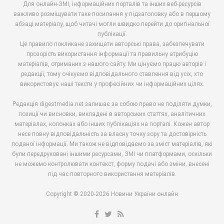
Для онлайн-ЗМІ, інформаційних порталів та інших веб-ресурсів
важливо розміщувати таке посилання у підзаголовку або в першому
абзаці матеріалу, щоб читачі могли швидко перейти до оригінальної
публікації.
Це правило покликане захищати авторські права, забезпечувати
прозорість використання інформації та правильну атрибуцію
матеріалів, отриманих з нашого сайту. Ми цінуємо працю авторів і
редакції, тому очікуємо відповідального ставлення від усіх, хто
використовує наші тексти у професійних чи інформаційних цілях.
Редакція digestmedia.net залишає за собою право не поділяти думки,
позиції чи висновки, викладені в авторських статтях, аналітичних
матеріалах, колонках або інших публікаціях на порталі. Кожен автор
несе повну відповідальність за власну точку зору та достовірність
поданої інформації. Ми також не відповідаємо за зміст матеріалів, які
були передруковані іншими ресурсами, ЗМІ чи платформами, оскільки
не можемо контролювати контекст, форму подачі або зміни, внесені
під час повторного використання матеріалів.
Copyright © 2020-2026 Новини України онлайн