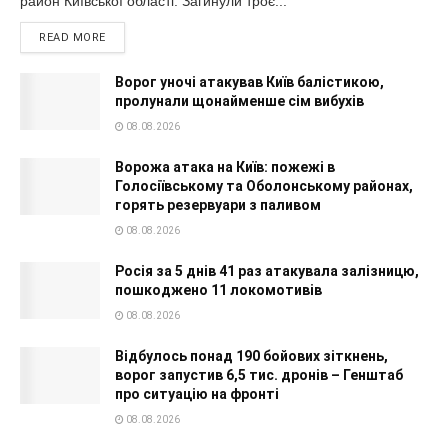
район Київської області. Загинули троє...
READ MORE
Ворог уночі атакував Київ балістикою,
пролунали щонайменше сім вибухів
08.08.2026
Ворожа атака на Київ: пожежі в
Голосіївському та Оболонському районах,
горять резервуари з паливом
08.08.2026
Росія за 5 днів 41 раз атакувала залізницю,
пошкоджено 11 локомотивів
08.08.2026
Відбулось понад 190 бойових зіткнень,
ворог запустив 6,5 тис. дронів – Генштаб
про ситуацію на фронті
08.08.2026