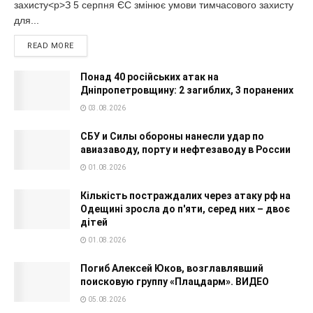
захисту<p>З 5 серпня ЄС змінює умови тимчасового захисту
для...
READ MORE
Понад 40 російських атак на
Дніпропетровщину: 2 загиблих, 3 поранених
03.08.2026
СБУ и Силы обороны нанесли удар по
авиазаводу, порту и нефтезаводу в России
01.08.2026
Кількість постраждалих через атаку рф на
Одещині зросла до п'яти, серед них – двоє
дітей
01.08.2026
Погиб Алексей Юков, возглавлявший
поисковую группу «Плацдарм». ВИДЕО
05.08.2026