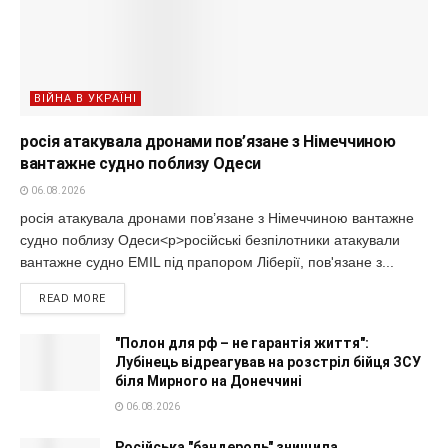
ВІЙНА В УКРАЇНІ
росія атакувала дронами пов’язане з Німеччиною
вантажне судно поблизу Одеси
06.08.2026
росія атакувала дронами пов’язане з Німеччиною вантажне
судно поблизу Одеси<p>російські безпілотники атакували
вантажне судно EMIL під прапором Ліберії, пов'язане з...
READ MORE
"Полон для рф – не гарантія життя":
Лубінець відреагував на розстріл бійця ЗСУ
біля Мирного на Донеччині
06.08.2026
Російська "бандероль" знищила