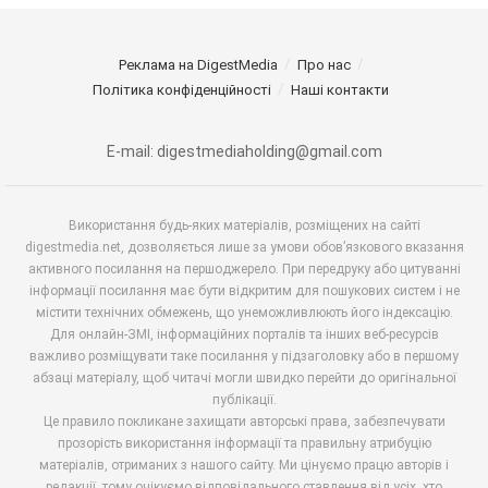
Реклама на DigestMedia
Про нас
Політика конфіденційності
Наші контакти
E-mail: digestmediaholding@gmail.com
Використання будь-яких матеріалів, розміщених на сайті
digestmedia.net, дозволяється лише за умови обов’язкового вказання
активного посилання на першоджерело. При передруку або цитуванні
інформації посилання має бути відкритим для пошукових систем і не
містити технічних обмежень, що унеможливлюють його індексацію.
Для онлайн-ЗМІ, інформаційних порталів та інших веб-ресурсів
важливо розміщувати таке посилання у підзаголовку або в першому
абзаці матеріалу, щоб читачі могли швидко перейти до оригінальної
публікації.
Це правило покликане захищати авторські права, забезпечувати
прозорість використання інформації та правильну атрибуцію
матеріалів, отриманих з нашого сайту. Ми цінуємо працю авторів і
редакції, тому очікуємо відповідального ставлення від усіх, хто