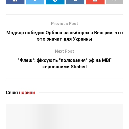
Previous Post
Мадьяр победил Орбана на выборах в Венгрии: что
это значит для Украины
Next Post
"Флеш": фіксують "полювання" рф на МВГ
керованими Shahed
Свіжі
новини