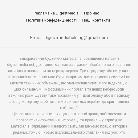
Реклама на DigestMedia
Про нас
Політика конфіденційності
Наші контакти
E-mail: digestmediaholding@gmail.com
Використання будь-яких матеріалів, розміщених на сайті
digestmedia.net, дозволяється лише за умови обов’язкового вказання
активного посилання на першоджерело. При передруку або цитуванні
інформації посилання має бути відкритим для пошукових систем і не
містити технічних обмежень, що унеможливлюють його індексацію.
Для онлайн-ЗМІ, інформаційних порталів та інших веб-ресурсів
важливо розміщувати таке посилання у підзаголовку або в першому
абзаці матеріалу, щоб читачі могли швидко перейти до оригінальної
публікації.
Це правило покликане захищати авторські права, забезпечувати
прозорість використання інформації та правильну атрибуцію
матеріалів, отриманих з нашого сайту. Ми цінуємо працю авторів і
редакції, тому очікуємо відповідального ставлення від усіх, хто