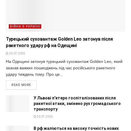
ВІЙНА В УКРАЇНІ
Турецький суховантаж Golden Leo затонув після
ракетного удару рф на Одещині
26.07.2026
На Одещині затонув турецький суховантаж Golden Leo, який
зазнав важких пошкоджень під час російського ракетного
удару тиждень тому. Про це...
READ MORE
У Львові п'ятеро госпіталізованих після
ракетної атаки, змінено рух громадського
транспорту
30.07.2026
В рф жаліються на високу точність нових