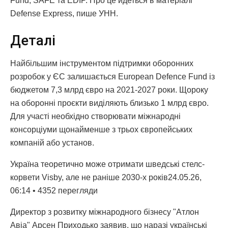
Fund, SAFE та EDIP. Про це йдеться в матеріалі
Defense Express, пише УНН.
Деталі
Найбільшим інструментом підтримки оборонних
розробок у ЄС залишається European Defence Fund із
бюджетом 7,3 млрд євро на 2021-2027 роки. Щороку
на оборонні проєкти виділяють близько 1 млрд євро.
Для участі необхідно створювати міжнародні
консорціуми щонайменше з трьох європейських
компаній або установ.
Україна теоретично може отримати шведські стелс-
корвети Visby, але не раніше 2030-х років24.05.26,
06:14 • 4352 перегляди
Директор з розвитку міжнародного бізнесу "Атлон
Авіа" Арсен Приходько заявив, що наразі українські