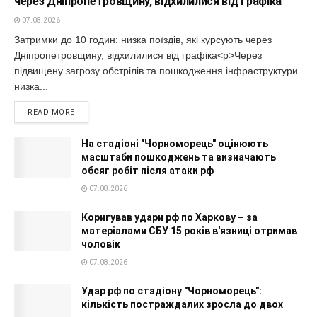
через Дніпропетровщину, відхилилися від графіка
07.08.2026
Затримки до 10 годин: низка поїздів, які курсують через
Дніпропетровщину, відхилилися від графіка<p>Через
підвищену загрозу обстрілів та пошкодження інфраструктури
низка...
READ MORE
На стадіоні "Чорноморець" оцінюють
масштаби пошкоджень та визначають
обсяг робіт після атаки рф
07.08.2026
Коригував удари рф по Харкову – за
матеріалами СБУ 15 років в'язниці отримав
чоловік
07.08.2026
Удар рф по стадіону "Чорноморець":
кількість постраждалих зросла до двох