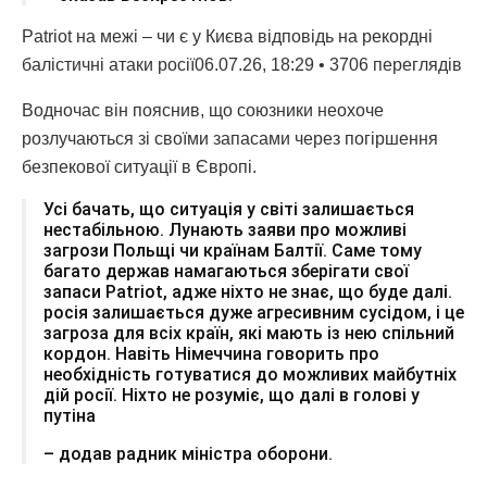
Patriot на межі – чи є у Києва відповідь на рекордні
балістичні атаки росії06.07.26, 18:29 • 3706 переглядiв
Водночас він пояснив, що союзники неохоче
розлучаються зі своїми запасами через погіршення
безпекової ситуації в Європі.
Усі бачать, що ситуація у світі залишається
нестабільною. Лунають заяви про можливі
загрози Польщі чи країнам Балтії. Саме тому
багато держав намагаються зберігати свої
запаси Patriot, адже ніхто не знає, що буде далі.
росія залишається дуже агресивним сусідом, і це
загроза для всіх країн, які мають із нею спільний
кордон. Навіть Німеччина говорить про
необхідність готуватися до можливих майбутніх
дій росії. Ніхто не розуміє, що далі в голові у
путіна
– додав радник міністра оборони.