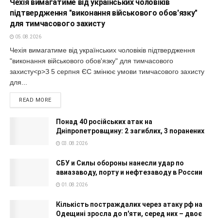
Чехія вимагатиме від українських чоловіків
підтвердження "виконання військового обов'язку"
для тимчасового захисту
05.08.2026
Чехія вимагатиме від українських чоловіків підтвердження
"виконання військового обов'язку" для тимчасового
захисту<p>З 5 серпня ЄС змінює умови тимчасового захисту
для...
READ MORE
Понад 40 російських атак на
Дніпропетровщину: 2 загиблих, 3 поранених
03.08.2026
СБУ и Силы обороны нанесли удар по
авиазаводу, порту и нефтезаводу в России
01.08.2026
Кількість постраждалих через атаку рф на
Одещині зросла до п'яти, серед них – двоє