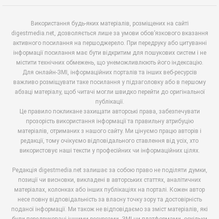
Використання будь-яких матеріалів, розміщених на сайті
digestmedia.net, дозволяється лише за умови обов’язкового вказання
активного посилання на першоджерело. При передруку або цитуванні
інформації посилання має бути відкритим для пошукових систем і не
містити технічних обмежень, що унеможливлюють його індексацію.
Для онлайн-ЗМІ, інформаційних порталів та інших веб-ресурсів
важливо розміщувати таке посилання у підзаголовку або в першому
абзаці матеріалу, щоб читачі могли швидко перейти до оригінальної
публікації.
Це правило покликане захищати авторські права, забезпечувати
прозорість використання інформації та правильну атрибуцію
матеріалів, отриманих з нашого сайту. Ми цінуємо працю авторів і
редакції, тому очікуємо відповідального ставлення від усіх, хто
використовує наші тексти у професійних чи інформаційних цілях.
Редакція digestmedia.net залишає за собою право не поділяти думки,
позиції чи висновки, викладені в авторських статтях, аналітичних
матеріалах, колонках або інших публікаціях на порталі. Кожен автор
несе повну відповідальність за власну точку зору та достовірність
поданої інформації. Ми також не відповідаємо за зміст матеріалів, які