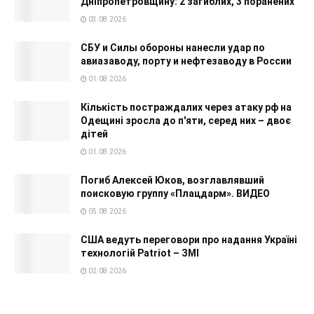
Дніпропетровщину: 2 загиблих, 3 поранених
03.08.2026
СБУ и Силы обороны нанесли удар по
авиазаводу, порту и нефтезаводу в России
01.08.2026
Кількість постраждалих через атаку рф на
Одещині зросла до п'яти, серед них – двоє
дітей
01.08.2026
Погиб Алексей Юков, возглавлявший
поисковую группу «Плацдарм». ВИДЕО
05.08.2026
США ведуть переговори про надання Україні
технологій Patriot – ЗМІ
02.08.2026