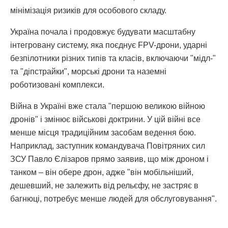
мінімізація ризиків для особового складу.
Україна почала і продовжує будувати масштабну
інтегровану систему, яка поєднує FPV-дрони, ударні
безпілотники різних типів та класів, включаючи "мідл-"
та "діпстрайки", морські дрони та наземні
роботизовані комплекси.
Війна в Україні вже стала "першою великою війною
дронів" і змінює військові доктрини. У цій війні все
менше місця традиційним засобам ведення бою.
Наприклад, заступник командувача Повітряних сил
ЗСУ Павло Єлізаров прямо заявив, що між дроном і
танком – він обере дрон, адже "він мобільніший,
дешевший, не залежить від рельєфу, не застряє в
багнюці, потребує менше людей для обслуговування".