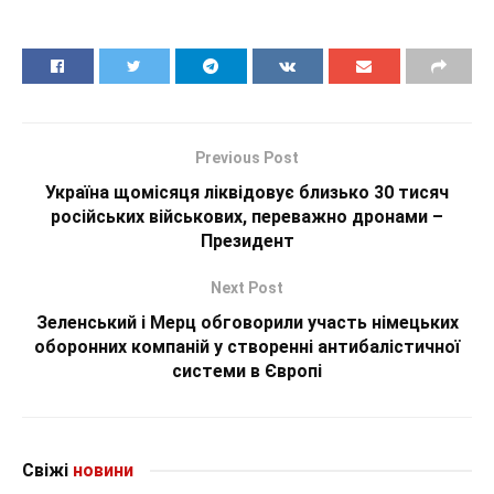
Previous Post
Україна щомісяця ліквідовує близько 30 тисяч
російських військових, переважно дронами –
Президент
Next Post
Зеленський і Мерц обговорили участь німецьких
оборонних компаній у створенні антибалістичної
системи в Європі
Свіжі
новини