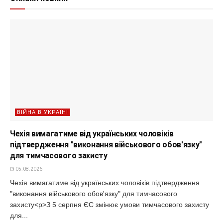
ВІЙНА В УКРАЇНІ
Чехія вимагатиме від українських чоловіків
підтвердження "виконання військового обов'язку"
для тимчасового захисту
05.08.2026
Чехія вимагатиме від українських чоловіків підтвердження
"виконання військового обов'язку" для тимчасового
захисту<p>З 5 серпня ЄС змінює умови тимчасового захисту
для...