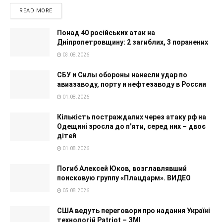
READ MORE
Понад 40 російських атак на
Дніпропетровщину: 2 загиблих, 3 поранених
03.08.2026
СБУ и Силы обороны нанесли удар по
авиазаводу, порту и нефтезаводу в России
01.08.2026
Кількість постраждалих через атаку рф на
Одещині зросла до п'яти, серед них – двоє
дітей
01.08.2026
Погиб Алексей Юков, возглавлявший
поисковую группу «Плацдарм». ВИДЕО
05.08.2026
США ведуть переговори про надання Україні
технологій Patriot – ЗМІ