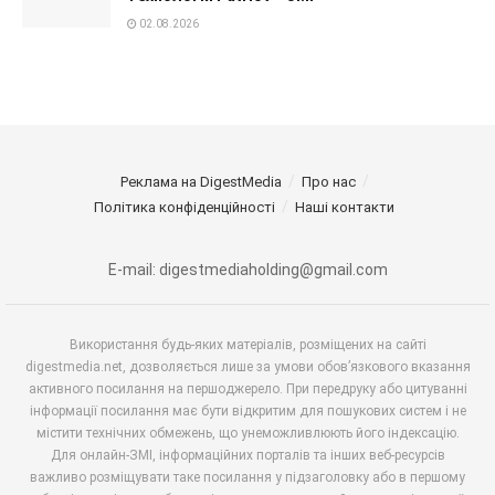
02.08.2026
Реклама на DigestMedia
Про нас
Політика конфіденційності
Наші контакти
E-mail: digestmediaholding@gmail.com
Використання будь-яких матеріалів, розміщених на сайті
digestmedia.net, дозволяється лише за умови обов’язкового вказання
активного посилання на першоджерело. При передруку або цитуванні
інформації посилання має бути відкритим для пошукових систем і не
містити технічних обмежень, що унеможливлюють його індексацію.
Для онлайн-ЗМІ, інформаційних порталів та інших веб-ресурсів
важливо розміщувати таке посилання у підзаголовку або в першому