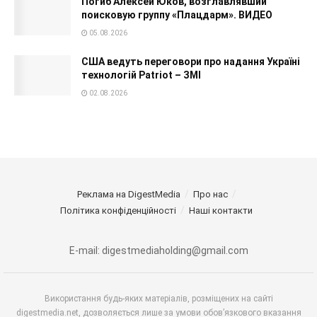
Погиб Алексей Юков, возглавлявший
поисковую группу «Плацдарм». ВИДЕО
05.08.2026
США ведуть переговори про надання Україні
технологій Patriot – ЗМІ
02.08.2026
Реклама на DigestMedia
Про нас
Політика конфіденційності
Наші контакти
E-mail: digestmediaholding@gmail.com
Використання будь-яких матеріалів, розміщених на сайті
digestmedia.net, дозволяється лише за умови обов’язкового вказання