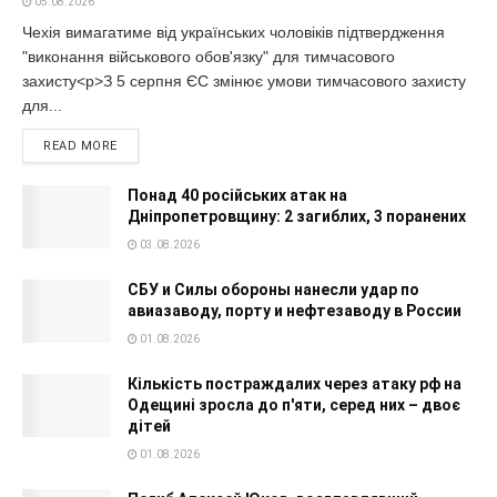
05.08.2026
Чехія вимагатиме від українських чоловіків підтвердження
"виконання військового обов'язку" для тимчасового
захисту<p>З 5 серпня ЄС змінює умови тимчасового захисту
для...
READ MORE
Понад 40 російських атак на
Дніпропетровщину: 2 загиблих, 3 поранених
03.08.2026
СБУ и Силы обороны нанесли удар по
авиазаводу, порту и нефтезаводу в России
01.08.2026
Кількість постраждалих через атаку рф на
Одещині зросла до п'яти, серед них – двоє
дітей
01.08.2026