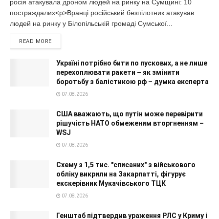
росія атакувала дроном людей на ринку на Сумщині: 10
постраждалих<p>Вранці російський безпілотник атакував
людей на ринку у Білопільській громаді Сумської...
READ MORE
Україні потрібно бити по пускових, а не лише
перехоплювати ракети – як змінити
боротьбу з балістикою рф – думка експерта
07.08.2026
США вважають, що путін може перевірити
рішучість НАТО обмеженим вторгненням –
WSJ
07.08.2026
Схему з 1,5 тис. "списаних" з військового
обліку викрили на Закарпатті, фігурує
екскерівник Мукачівського ТЦК
07.08.2026
Генштаб підтвердив ураження РЛС у Криму і