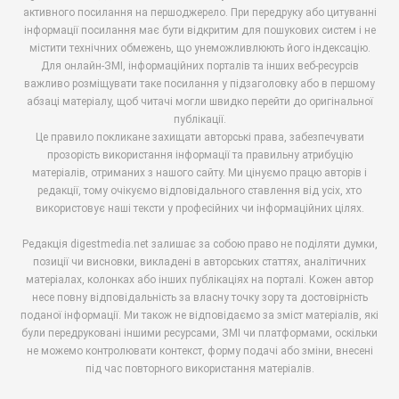
активного посилання на першоджерело. При передруку або цитуванні
інформації посилання має бути відкритим для пошукових систем і не
містити технічних обмежень, що унеможливлюють його індексацію.
Для онлайн-ЗМІ, інформаційних порталів та інших веб-ресурсів
важливо розміщувати таке посилання у підзаголовку або в першому
абзаці матеріалу, щоб читачі могли швидко перейти до оригінальної
публікації.
Це правило покликане захищати авторські права, забезпечувати
прозорість використання інформації та правильну атрибуцію
матеріалів, отриманих з нашого сайту. Ми цінуємо працю авторів і
редакції, тому очікуємо відповідального ставлення від усіх, хто
використовує наші тексти у професійних чи інформаційних цілях.
Редакція digestmedia.net залишає за собою право не поділяти думки,
позиції чи висновки, викладені в авторських статтях, аналітичних
матеріалах, колонках або інших публікаціях на порталі. Кожен автор
несе повну відповідальність за власну точку зору та достовірність
поданої інформації. Ми також не відповідаємо за зміст матеріалів, які
були передруковані іншими ресурсами, ЗМІ чи платформами, оскільки
не можемо контролювати контекст, форму подачі або зміни, внесені
під час повторного використання матеріалів.