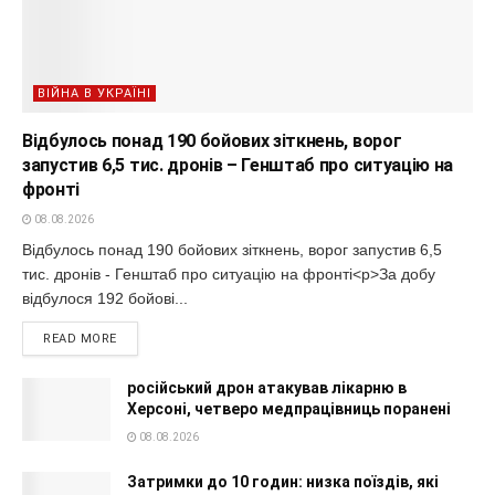
ВІЙНА В УКРАЇНІ
Відбулось понад 190 бойових зіткнень, ворог
запустив 6,5 тис. дронів – Генштаб про ситуацію на
фронті
08.08.2026
Відбулось понад 190 бойових зіткнень, ворог запустив 6,5
тис. дронів - Генштаб про ситуацію на фронті<p>За добу
відбулося 192 бойові...
READ MORE
російський дрон атакував лікарню в
Херсоні, четверо медпрацівниць поранені
08.08.2026
Затримки до 10 годин: низка поїздів, які