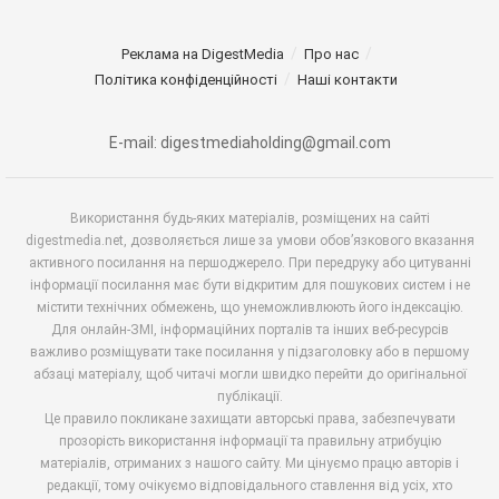
Реклама на DigestMedia
Про нас
Політика конфіденційності
Наші контакти
E-mail: digestmediaholding@gmail.com
Використання будь-яких матеріалів, розміщених на сайті
digestmedia.net, дозволяється лише за умови обов’язкового вказання
активного посилання на першоджерело. При передруку або цитуванні
інформації посилання має бути відкритим для пошукових систем і не
містити технічних обмежень, що унеможливлюють його індексацію.
Для онлайн-ЗМІ, інформаційних порталів та інших веб-ресурсів
важливо розміщувати таке посилання у підзаголовку або в першому
абзаці матеріалу, щоб читачі могли швидко перейти до оригінальної
публікації.
Це правило покликане захищати авторські права, забезпечувати
прозорість використання інформації та правильну атрибуцію
матеріалів, отриманих з нашого сайту. Ми цінуємо працю авторів і
редакції, тому очікуємо відповідального ставлення від усіх, хто