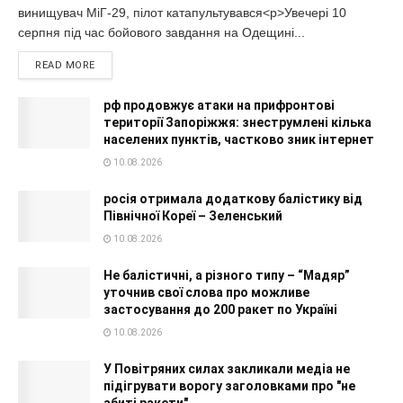
винищувач МіГ-29, пілот катапультувався<p>Увечері 10
серпня під час бойового завдання на Одещині...
READ MORE
рф продовжує атаки на прифронтові
території Запоріжжя: знеструмлені кілька
населених пунктів, частково зник інтернет
10.08.2026
росія отримала додаткову балістику від
Північної Кореї – Зеленський
10.08.2026
Не балістичні, а різного типу – “Мадяр”
уточнив свої слова про можливе
застосування до 200 ракет по Україні
10.08.2026
У Повітряних силах закликали медіа не
підігрувати ворогу заголовками про "не
збиті ракети"