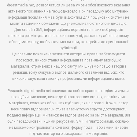
digestmedia.net, дозволяється лише за умови обов’язкового вказання
активного посилання на першоджерело. При передруку або цитуванні
інформації посилання має бути відкритим для пошукових систем і не
містити технічних обмежень, що унеможливлюють його індексацію.
Для онлайн-ЗМІ, інформаційних порталів та інших веб-ресурсів
важливо розміщувати таке посилання у підзаголовку або в першому
абзаці матеріалу, щоб читачі могли швидко перейти до оригінальної
публікації.
Це правило покликане захищати авторські права, забезпечувати
прозорість використання інформації та правильну атрибуцію
матеріалів, отриманих з нашого сайту. Ми цінуємо працю авторів і
редакції, тому очікуємо відповідального ставлення від усіх, хто
використовує наші тексти у професійних чи інформаційних цілях.
Редакція digestmedia.net залишає за собою право не поділяти думки,
позиції чи висновки, викладені в авторських статтях, аналітичних
матеріалах, колонках або інших публікаціях на порталі. Кожен автор
несе повну відповідальність за власну точку зору та достовірність
поданої інформації. Ми також не відповідаємо за зміст матеріалів, які
були передруковані іншими ресурсами, ЗМІ чи платформами, оскільки
не можемо контролювати контекст, форму подачі або зміни, внесені
під час повторного використання матеріалів.