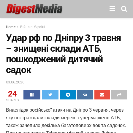
Home
Війна в Україні
Удар рф по Дніпру 3 травня
– знищені склади АТБ,
пошкоджений дитячий
садок
03.06.2026
24
SHARES
Внаслідок російської атаки на Дніпро 3 червня, через
яку постраждали склади мережі супермаркетів АТБ,
також зачепило декілька багатоповерхівок та садочок.