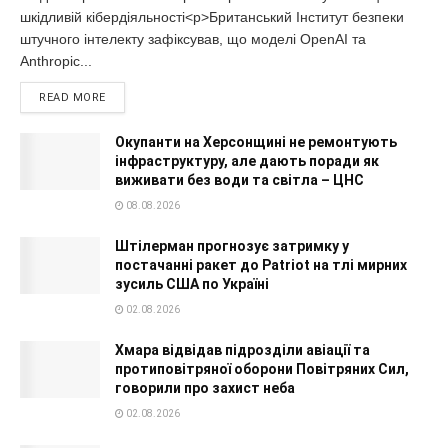
шкідливій кібердіяльності<p>Британський Інститут безпеки
штучного інтелекту зафіксував, що моделі OpenAI та
Anthropic...
READ MORE
Окупанти на Херсонщині не ремонтують
інфраструктуру, але дають поради як
виживати без води та світла – ЦНС
08.08.2026
Штілерман прогнозує затримку у
постачанні ракет до Patriot на тлі мирних
зусиль США по Україні
02.08.2026
Хмара відвідав підрозділи авіації та
протиповітряної оборони Повітряних Сил,
говорили про захист неба
02.08.2026