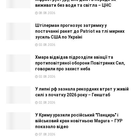
виживати без води та світла – ЦНС
08.08.2026
Штілерман прогнозує затримку у
постачанні ракет до Patriot на тлі мирних
зусиль США по Україні
02.08.2026
Хмара відвідав підрозділи авіації та
протиповітряної оборони Повітряних Сил,
говорили про захист неба
02.08.2026
У липні рф зазнала рекордних втрат у живій
силі з початку 2026 року – Генштаб
02.08.2026
У Криму уразили російський "Панцирь" і
військовий кран новітньою Magura – ГУР
показало відео
07.08.2026