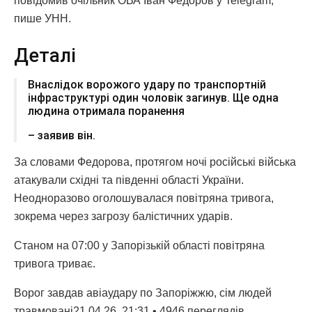
повідомив очільник ОВА Іван Федоров у Telegram,
пише УНН.
Деталі
Внаслідок ворожого удару по транспортній
інфраструктурі один чоловік загинув. Ще одна
людина отримала поранення
– заявив він.
За словами Федорова, протягом ночі російські війська
атакували східні та південні області України.
Неодноразово оголошувалася повітряна тривога,
зокрема через загрозу балістичних ударів.
Станом на 07:00 у Запорізькій області повітряна
тривога триває.
Ворог завдав авіаудару по Запоріжжю, сім людей
травмовані21.04.26, 21:31 • 4946 переглядiв