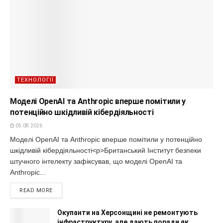
ТЕХНОЛОГІЇ
Моделі OpenAI та Anthropic вперше помітили у
потенційно шкідливій кібердіяльності
05.08.2026
Моделі OpenAI та Anthropic вперше помітили у потенційно
шкідливій кібердіяльності<p>Британський Інститут безпеки
штучного інтелекту зафіксував, що моделі OpenAI та
Anthropic...
READ MORE
Окупанти на Херсонщині не ремонтують
інфраструктуру, але дають поради як