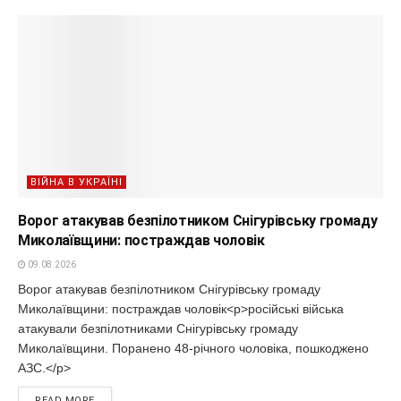
ВІЙНА В УКРАЇНІ
Ворог атакував безпілотником Снігурівську громаду
Миколаївщини: постраждав чоловік
09.08.2026
Ворог атакував безпілотником Снігурівську громаду
Миколаївщини: постраждав чоловік<p>російські війська
атакували безпілотниками Снігурівську громаду
Миколаївщини. Поранено 48-річного чоловіка, пошкоджено
АЗС.</p>
READ MORE