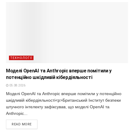
ТЕХНОЛОГІЇ
Моделі OpenAI та Anthropic вперше помітили у
потенційно шкідливій кібердіяльності
05.08.2026
Моделі OpenAI та Anthropic вперше помітили у потенційно
шкідливій кібердіяльності<p>Британський Інститут безпеки
штучного інтелекту зафіксував, що моделі OpenAI та
Anthropic...
READ MORE