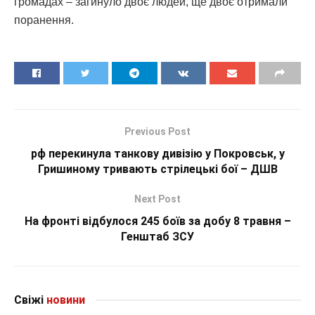
громадах – загинуло двоє людей, ще двоє отримали
поранення.
Previous Post
рф перекинула танкову дивізію у Покровськ, у
Гришиному тривають стрілецькі бої – ДШВ
Next Post
На фронті відбулося 245 боїв за добу 8 травня –
Генштаб ЗСУ
Свіжі
новини