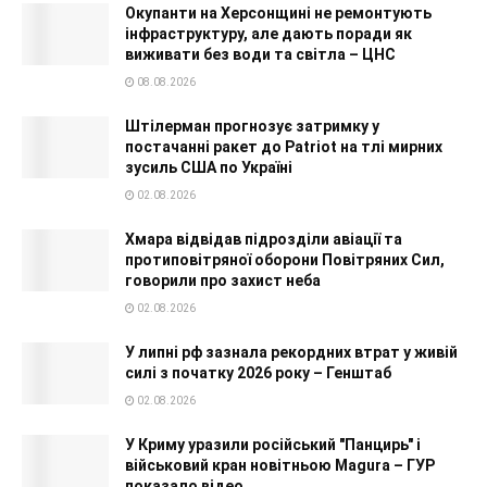
Окупанти на Херсонщині не ремонтують
інфраструктуру, але дають поради як
виживати без води та світла – ЦНС
08.08.2026
Штілерман прогнозує затримку у
постачанні ракет до Patriot на тлі мирних
зусиль США по Україні
02.08.2026
Хмара відвідав підрозділи авіації та
протиповітряної оборони Повітряних Сил,
говорили про захист неба
02.08.2026
У липні рф зазнала рекордних втрат у живій
силі з початку 2026 року – Генштаб
02.08.2026
У Криму уразили російський "Панцирь" і
військовий кран новітньою Magura – ГУР
показало відео