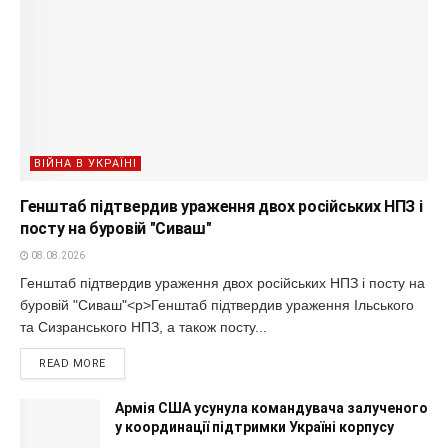
ВІЙНА В УКРАЇНІ
Генштаб підтвердив ураження двох російських НПЗ і
посту на буровій "Сиваш"
08.08.2026
Генштаб підтвердив ураження двох російських НПЗ і посту на
буровій "Сиваш"<p>Генштаб підтвердив ураження Ільського
та Сизранського НПЗ, а також посту...
READ MORE
Армія США усунула командувача залученого
у координації підтримки Україні корпусу