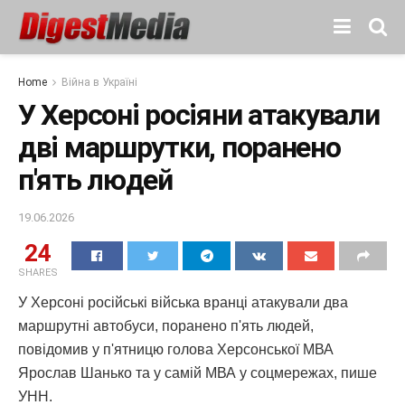
Home
Війна в Україні
У Херсоні росіяни атакували
дві маршрутки, поранено
п'ять людей
19.06.2026
24
SHARES
У Херсоні російські війська вранці атакували два
маршрутні автобуси, поранено п'ять людей,
повідомив у п'ятницю голова Херсонської МВА
Ярослав Шанько та у самій МВА у соцмережах, пише
УНН.