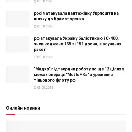
08.08.2026
росія атакувала вантажівку Укрпошти на
шляху до Краматорська
08.08.2026
рф атакувала Україну балістикою і С-400,
знешкоджено 135 зі 151 дрона, є влучання
ракет
08.08.2026
"Мадяр" підтвердив роботу по ще 12 цілях у
межах операції "МоЛоЧКа" з ураження
тіньового флоту рф
08.08.2026
Онлайн новини