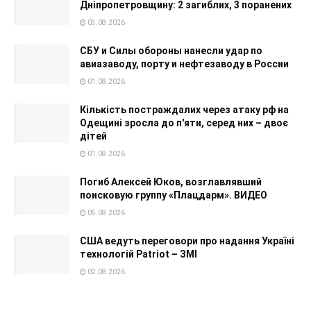
Дніпропетровщину: 2 загиблих, 3 поранених
03.08.2026
СБУ и Силы обороны нанесли удар по
авиазаводу, порту и нефтезаводу в России
01.08.2026
Кількість постраждалих через атаку рф на
Одещині зросла до п'яти, серед них – двоє
дітей
01.08.2026
Погиб Алексей Юков, возглавлявший
поисковую группу «Плацдарм». ВИДЕО
05.08.2026
США ведуть переговори про надання Україні
технологій Patriot – ЗМІ
02.08.2026