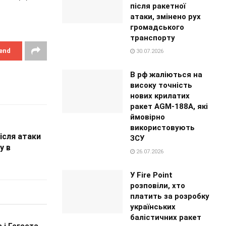
після ракетної
атаки, змінено рух
громадського
транспорту
end
30.07.2026
В рф жаліються на
високу точність
нових крилатих
ракет AGM-188A, які
ймовірно
використовують
ісля атаки
ЗСУ
у в
26.07.2026
У Fire Point
розповіли, хто
платить за розробку
українських
балістичних ракет
 і Гегсета