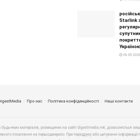
російськ
Starlink
регуляр
супутни
покритт
Україно
06.08.2026
DigestMedia
Про нас
Політика конфіденційності
Наші контакти
будь-яких матеріалів, розміщених на сайті digestmedia.net, дозволяється ли
ивного посилання на першоджерело. При передруку або цитуванні інформації 