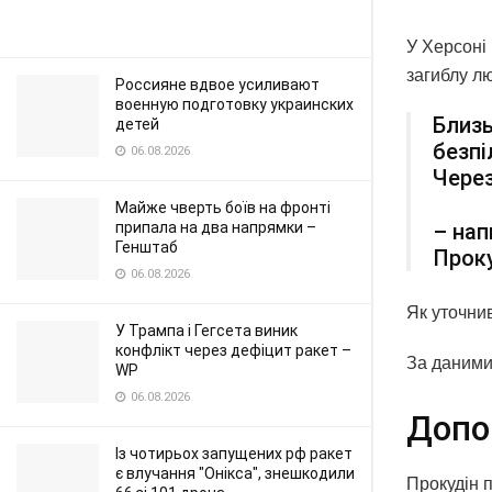
У Херсоні
загиблу л
Россияне вдвое усиливают
военную подготовку украинских
Близь
детей
безпі
06.08.2026
Через
Майже чверть боїв на фронті
припала на два напрямки –
– нап
Генштаб
Проку
06.08.2026
Як уточни
У Трампа і Гегсета виник
конфлікт через дефіцит ракет –
За даними
WP
06.08.2026
Допо
Із чотирьох запущених рф ракет
є влучання "Онікса", знешкодили
Прокудін п