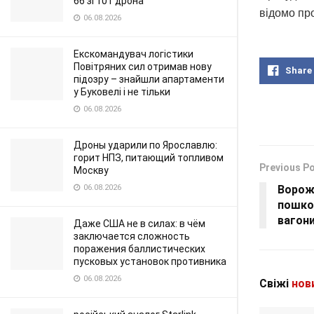
66 зі 101 дрона
відомо пр
06.08.2026
Екскомандувач логістики
Повітряних сил отримав нову
Share
підозру – знайшли апартаменти
у Буковелі і не тільки
06.08.2026
Дроны ударили по Ярославлю:
горит НПЗ, питающий топливом
Previous P
Москву
Ворож
06.08.2026
пошко
вагони
Даже США не в силах: в чём
заключается сложность
поражения баллистических
пусковых установок противника
06.08.2026
Свіжі
нов