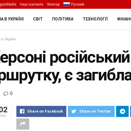
gestMedia
Наші контакти
Sitemap
Русский
А В УКРАЇНІ
СВІТ
ПОЛІТИКА
ТЕХНОЛОГІЇ
ФІНАН
 в Україні
Херсоні російський
шрутку, є загибла
0
02
Share on Facebook
Share on Twitter
IEWS