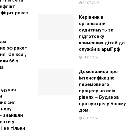
30.07.2026
нфлікт
ефіцит ракет
Керівників
організацій
судитимуть за
підготовку
ьох
кримських дітей до
их рф ракет
служби в армії рф
ня "Онікса",
31.07.2026
ли 66 зі
на
Домовилися про
інтенсифікацію
перемовного
ндувач
процесу на всіх
и
рівнях – Буданов
них сил
про зустріч у Білому
 нову
домі
 – знайшли
28.07.2026
енти у
 і не тільки