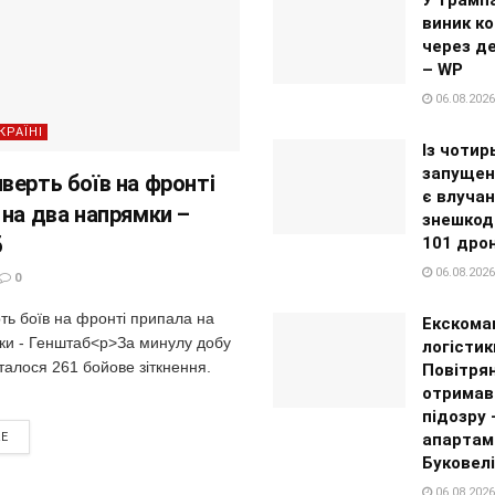
виник ко
через д
– WP
06.08.2026
КРАЇНІ
Із чотир
запущен
верть боїв на фронті
є влучан
 на два напрямки –
знешкоди
б
101 дро
06.08.2026
0
ть боїв на фронті припала на
Екскома
ки - Генштаб<p>За минулу добу
логістик
талося 261 бойове зіткнення.
Повітря
отримав
підозру
апартам
RE
Буковелі
06.08.2026