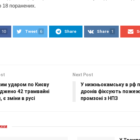
о 18 поранених.
10
Tweet
6
Share
Share
1
S
ost
Next Post
им ударом по Києву
У нижньокамську в рф п
джено 42 трамвайні
дронів фіксують пожеж
, є зміни в русі
промзоні з НПЗ
ини
У Трампа