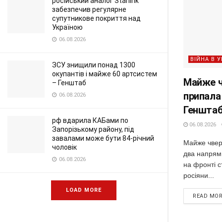
російський аналог Starlink
забезпечив регулярне
супутникове покриття над
Україною
06.08.2026
ВІЙНА В У
ЗСУ знищили понад 1300
окупантів і майже 60 артсистем
Майже ч
– Генштаб
припала
06.08.2026
Геншта
рф вдарила КАБами по
06.08.2026
Запорізькому району, під
завалами може бути 84-річний
Майже чвер
чоловік
два напрям
06.08.2026
на фронті с
росіяни...
LOAD MORE
READ MO