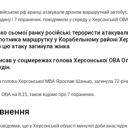
 військові рф вранці атакували дроном маршрутний автобус,
юдину і 7 поранених, повідомили у середу у Херсонській ОВ
ко сьомої ранку російські терористи атакувал
лотника маршрутку у Корабельному районі Хе
 цю атаку загинула жінка
исав у соцмережах голова Херсонської ОВА О
дін.
в голова Херсонської МВА Ярослав Шанько, загинула 72-річ
 ОВА на 8:15, також відомо про 7 поранених.
внення
овідомив, що у Херсонській області минулої доби внаслідок