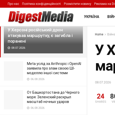
Про нас
Політика конфіденційності
Розмістити новину
Реклама на Di
LATEST
TRENDING
Filter
УКРАЇНА
ВІЙН
У Херсоні російський дрон
Home
Війна
атакував маршрутку, є загибла і
поранені
У 
08.07.2026
мар
Meta услід за Anthropic і OpenAI
заявила про злам своєю ШІ-
моделлю іншої системи
06.08.2026
08.07.2026
От Башкортостана до Черного
24
8
моря: Зеленский раскрыл
масштаб ночных ударов
SHARES
V
06.08.2026