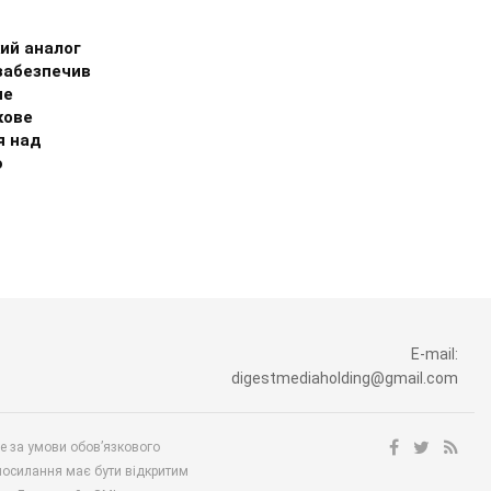
ий аналог
 забезпечив
не
кове
я над
ю
E-mail:
digestmediaholding@gmail.com
ше за умови обов’язкового
посилання має бути відкритим