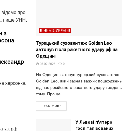
 відомо про
А, пише УНН.
ВІЙНА В УКРАЇНІ
и з
рсона.
Турецький суховантаж Golden Leo
затонув після ракетного удару рф на
Одещині
лександр
26.07.2026
0
На Одещині затонув турецький суховантаж
Golden Leo, який зазнав важких пошкоджень
на херсонка.
під час російського ракетного удару тиждень
тому. Про це...
READ MORE
У Львові п'ятеро
госпіталізованих
 атак рф