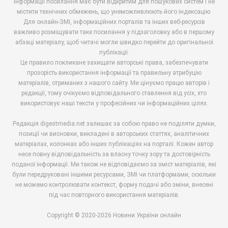
інформації посилання має бути відкритим для пошукових систем і не
містити технічних обмежень, що унеможливлюють його індексацію.
Для онлайн-ЗМІ, інформаційних порталів та інших веб-ресурсів
важливо розміщувати таке посилання у підзаголовку або в першому
абзаці матеріалу, щоб читачі могли швидко перейти до оригінальної
публікації.
Це правило покликане захищати авторські права, забезпечувати
прозорість використання інформації та правильну атрибуцію
матеріалів, отриманих з нашого сайту. Ми цінуємо працю авторів і
редакції, тому очікуємо відповідального ставлення від усіх, хто
використовує наші тексти у професійних чи інформаційних цілях.
Редакція digestmedia.net залишає за собою право не поділяти думки,
позиції чи висновки, викладені в авторських статтях, аналітичних
матеріалах, колонках або інших публікаціях на порталі. Кожен автор
несе повну відповідальність за власну точку зору та достовірність
поданої інформації. Ми також не відповідаємо за зміст матеріалів, які
були передруковані іншими ресурсами, ЗМІ чи платформами, оскільки
не можемо контролювати контекст, форму подачі або зміни, внесені
під час повторного використання матеріалів.
Copyright © 2020-2026 Новини України онлайн