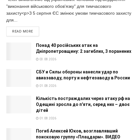
"виконання військового обов'язку" для тимчасового
захисту<p>З 5 серпня ЄС змінює умови тимчасового захисту
для...
READ MORE
Понад 40 російських атак на
Дніпропетровщину: 2 загиблих, 3 поранених
03.08.2026
СБУ и Силы обороны нанесли удар по
авиазаводу, порту и нефтезаводу в России
01.08.2026
Кількість постраждалих через атаку рф на
Одещині зросла до п'яти, серед них – двоє
дітей
01.08.2026
Погиб Алексей Юков, возглавлявший
поисковую группу «Плацдарм». ВИДЕО