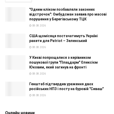
"Одним кліком позбавляли законних
відстрочок": Омбудсман заявив про масові
порушення у Берегівському ТЦК
08.08.2026
США щомісяця постачатимуть Україні
ракети для Patriot – Зеленський
08.08.2026
У Києві попрощалися з керівником
пошукової групи "Плацдарм" Олексієм
Юковим, який загинув на фронті
08.08.2026
Генштаб підтвердив ураження двох
російських НПЗ і посту на буровій "Сиваш"
08.08.2026
Онлайн новини