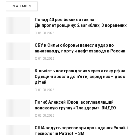
READ MORE
Понад 40 російських атак на
Дніпропетровщину: 2 загиблих, 3 поранених
03.08.2026
СБУ и Силы обороны нанесли удар по
авиазаводу, порту и нефтезаводу в России
01.08.2026
Кількість постраждалих через атаку рф на
Одещині зросла до п'яти, серед них – двоє
дітей
01.08.2026
Погиб Алексей Юков, возглавлявший
поисковую группу «Плацдарм». ВИДЕО
05.08.2026
США ведуть переговори про надання Україні
технологій Patriot – ЗМІ