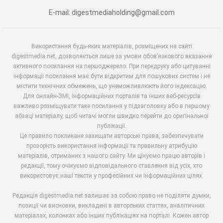
E-mail: digestmediaholding@gmail.com
Використання будь-яких матеріалів, розміщених на сайті
digestmedia.net, дозволяється лише за умови обов’язкового вказання
активного посилання на першоджерело. При передруку або цитуванні
інформації посилання має бути відкритим для пошукових систем і не
містити технічних обмежень, що унеможливлюють його індексацію.
Для онлайн-ЗМІ, інформаційних порталів та інших веб-ресурсів
важливо розміщувати таке посилання у підзаголовку або в першому
абзаці матеріалу, щоб читачі могли швидко перейти до оригінальної
публікації.
Це правило покликане захищати авторські права, забезпечувати
прозорість використання інформації та правильну атрибуцію
матеріалів, отриманих з нашого сайту. Ми цінуємо працю авторів і
редакції, тому очікуємо відповідального ставлення від усіх, хто
використовує наші тексти у професійних чи інформаційних цілях.
Редакція digestmedia.net залишає за собою право не поділяти думки,
позиції чи висновки, викладені в авторських статтях, аналітичних
матеріалах, колонках або інших публікаціях на порталі. Кожен автор