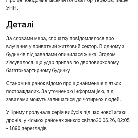
Про це повідомив міський голова Ігор Терехов, пише
УНН.
Деталі
За словами мера, спочатку повідомлялося про
влучання у приватний житловий сектор. В одному з
будинків під завалами опинилася жінка. Згодом
з'ясувалося, що удар припав по двоповерховому
багатоквартирному будинку.
Станом на ранок відомо про щонайменше п'ятьох
постраждалих. За уточненою інформацією, під
завалами можуть залишатися до чотирьох людей.
У Криму пролунала серія вибухів під час нової атаки
дронів, у кількох районах зникло світло20.06.26, 02:05
• 1896 переглядiв