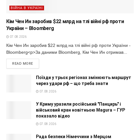
ВІЙНА В УКРАЇНІ
Кім Чен Ин заробив $22 млрд на тлі війні рф проти
України – Bloomberg
07.08.2026
Кім Чен Ин заробив $22 млрд на тлі війні рф проти України -
Bloomberg<p>За даними Bloomberg, Кім Чен Ин отримав...
READ MORE
Поїзди у трьох регіонах змінюють маршрут
через удари рф – що треба знати
07.08.2026
У Криму уразили російський "Панцирь" і
військовий кран новітньою Magura – ГУР
показало відео
07.08.2026
Рада безпеки Німеччини з Мерцом