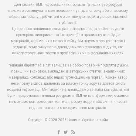
Для онлайн-ЗМІ, інформаційних порталів та інших веб-ресурсів
важливо розміщувати таке посилання у підзаголовку або в першому
абзаці матеріалу, щоб читачі могли швидко перейти до оригінальної
публікації.
Це правило покликане захищати авторські права, забезпечувати
прозорість використання інформації та правильну атрибуцію
матеріалів, отриманих з нашого сайту. Ми цінуємо працю авторів і
редакції, тому очікуємо відповідального ставлення від усіх, хто
використовує наші тексти у професійних чи інформаційних цілях.
Редакція digestmedia.net залишає за собою право не поділяти думки,
позиції чи висновки, викладені в авторських статтях, аналітичних
матеріалах, колонках або інших публікаціях на порталі. Кожен автор
несе повну відповідальність за власну точку зору та достовірність
поданої інформації. Ми також не відповідаємо за зміст матеріалів, які
були передруковані іншими ресурсами, ЗМІ чи платформами, оскільки
не можемо контролювати контекст, форму подачі або зміни, внесені
під час повторного використання матеріалів.
Copyright © 2020-2026 Новини України онлайн