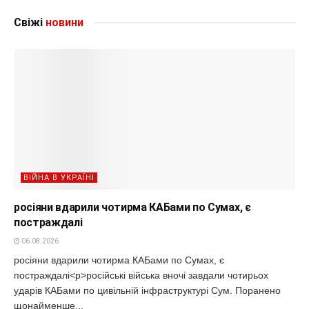
Свіжі
новини
ВІЙНА В УКРАЇНІ
росіяни вдарили чотирма КАБами по Сумах, є
постраждалі
06.08.2026
росіяни вдарили чотирма КАБами по Сумах, є
постраждалі<p>російські війська вночі завдали чотирьох
ударів КАБами по цивільній інфраструктурі Сум. Поранено
щонайменше...