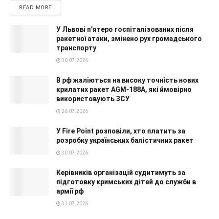
READ MORE
У Львові п'ятеро госпіталізованих після
ракетної атаки, змінено рух громадського
транспорту
30.07.2026
В рф жаліються на високу точність нових
крилатих ракет AGM-188A, які ймовірно
використовують ЗСУ
26.07.2026
У Fire Point розповіли, хто платить за
розробку українських балістичних ракет
30.07.2026
Керівників організацій судитимуть за
підготовку кримських дітей до служби в
армії рф
31.07.2026