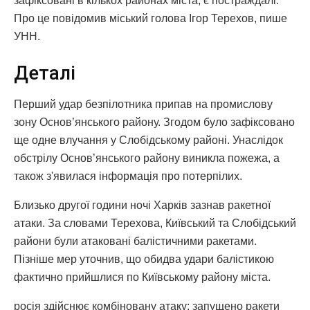
зафіксовані в кількох районах міста, є постраждалі.
Про це повідомив міський голова Ігор Терехов, пише
УНН.
Деталі
Перший удар безпілотника припав на промислову
зону Основ’янського району. Згодом було зафіксовано
ще одне влучання у Слобідському районі. Унаслідок
обстрілу Основ’янського району виникла пожежа, а
також з'явилася інформація про потерпілих.
Близько другої години ночі Харків зазнав ракетної
атаки. За словами Терехова, Київський та Слобідський
райони були атаковані балістичними ракетами.
Пізніше мер уточнив, що обидва удари балістикою
фактично прийшлися по Київському району міста.
росія здійснює комбіновану атаку: запущено ракети