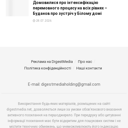
Домовилися про інтенсифікацію
перемовного процесу на всіх рівнях –
Буданов про зустріч у Білому домі
28.07.2026
Реклама на DigestMedia
Про нас
Політика конфіденційності
Наші контакти
E-mail: digestmediaholding@gmail.com
Використання будь-яких матеріалів, розміщених на сайті
digestmedia.net, дозволяється лише за умови обов’язкового вказання
активного посилання на першоджерело. При передруку або цитуванні
інформації посилання має бути відкритим для пошукових систем і не
містити технічних обмежень, що унеможливлюють його індексацію.