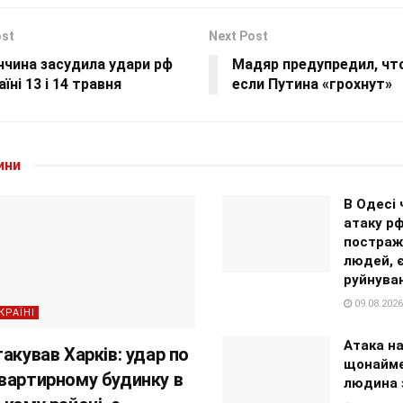
ost
Next Post
ччина засудила удари рф
Мадяр предупредил, чт
аїні 13 і 14 травня
если Путина «грохнут»
ини
В Одесі 
атаку р
постраж
людей, 
руйнува
09.08.2026
КРАЇНІ
Атака на
акував Харків: удар по
щонайме
вартирному будинку в
людина 