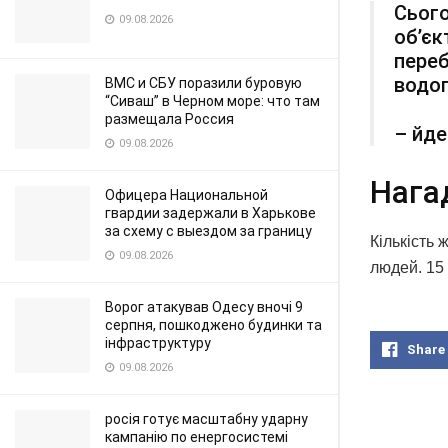
Сього
09.08.2026
об’єк
переб
водоп
ВМС и СБУ поразили буровую
“Сиваш” в Черном море: что там
размещала Россия
– йде
09.08.2026
Нага
Офицера Национальной
гвардии задержали в Харькове
за схему с выездом за границу
Кількість 
09.08.2026
людей. 15
Ворог атакував Одесу вночі 9
серпня, пошкоджено будинки та
інфраструктуру
Share
09.08.2026
росія готує масштабну ударну
кампанію по енергосистемі