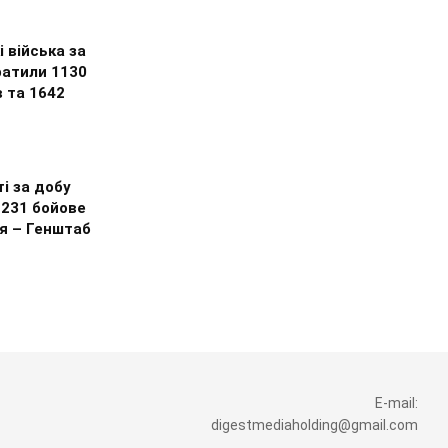
і війська за
ратили 1130
 та 1642
і за добу
 231 бойове
я – Генштаб
E-mail:
digestmediaholding@gmail.com