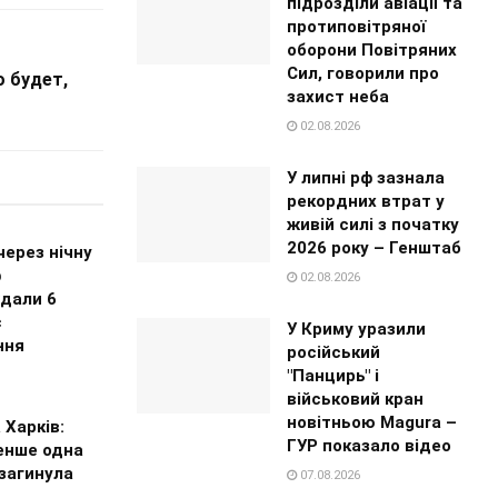
підрозділи авіації та
протиповітряної
оборони Повітряних
Сил, говорили про
о будет,
захист неба
02.08.2026
У липні рф зазнала
рекордних втрат у
живій силі з початку
2026 року – Генштаб
через нічну
ф
02.08.2026
дали 6
є
У Криму уразили
ння
російський
"Панцирь" і
військовий кран
новітньою Magura –
 Харків:
ГУР показало відео
нше одна
загинула
07.08.2026