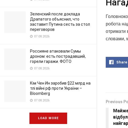
Нага
Зеленский после доклада
Головноко
Драпатого объяснил, что
робота над
заставит Путина сесть за стол
переговоров
отримати в
07.08.2026
словами, 
Россияне атаковали Сумы
дроном: есть пострадавший,
горели гаражи. ФОТО
Share
07.08.2026
Кім Чен Ин заробив $22 млрд на
тлі війні рф проти України –
Bloomberg
07.08.2026
Previous P
Майже 
відбул
LOAD MORE
найга