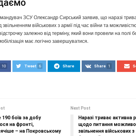
даємо
мандувач ЗСУ Олександр Сирський заявив, що наразі трив
 звільненням військових з армії під час війни та можливіст
ідстрочку залежно від терміну, який вони провели на полі б
мобілізація має логічно завершуватися.
10
Tweet
6
Share
Share
1
S
ost
Next Post
190 боїв за добу
Наразі триває активна 
ося на фронті,
щодо питання можливо
рячіше – на Покровському
звільнення військових з 