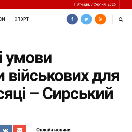
П’ятниця, 7 Серпня, 2026
СИ
СПОРТ
і умови
и військових для
сяці – Сирський
Онлайн новини