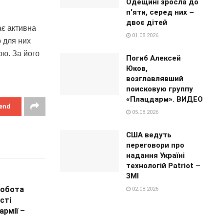
Одещині зросла до
п'яти, серед них –
двоє дітей
ає активна
01.08.2026
ю для них
ою. За його
Погиб Алексей
Юков,
возглавлявший
поисковую группу
«Плацдарм». ВИДЕО
end
05.08.2026
США ведуть
переговори про
надання Україні
технологій Patriot –
ЗМІ
робота
02.08.2026
сті
армії –