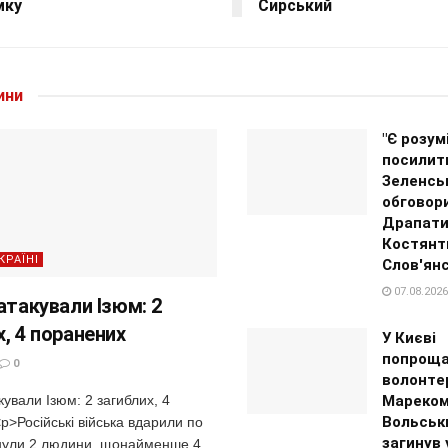
мку
Сирський
ини
"Є розум
посилит
Зеленсь
обговори
Драпати
Костянти
КРАЇНІ
Слов'ян
07.08.2026
атакували Ізюм: 2
, 4 поранених
У Києві
попроща
0
волонте
кували Ізюм: 2 загиблих, 4
Мареком
Вольськ
>Російські війська вдарили по
загинув 
инули 2 людини, щонайменше 4