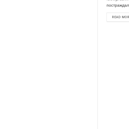
постраждали
READ MO