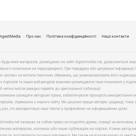
DigestMedia
Про нас
Політика конфіденційності
Наші контакти
будь-яких матеріалів, розміщених на сайті digestmedia.net, дозволяється ли
ивного посилання на першоджерело. При передруку або цитуванні інформації 
х систем і не містити технічних обмежень, що унеможливлюють його індексаці
х порталів та інших веб-ресурсів важливо розміщувати таке посилання у підз
б читачі могли швидко перейти до оригінальної публікації.
окликане захищати авторські права, забезпечувати прозорість використання і
еріалів, отриманих з нашого сайту. Ми цінуємо працю авторів і редакції, тому
 усіх, хто використовує наші тексти у професійних чи інформаційних цілях.
stmedia.net залишає за собою право не поділяти думки, позиції чи висновки, 
ітичних матеріалах, колонках або інших публікаціях на порталі. Кожен автор н
зору та достовірність поданої інформації. Ми також не відповідаємо за зміст м