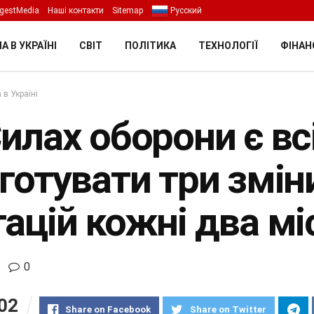
gestMedia
Наші контакти
Sitemap
Русский
А В УКРАЇНІ
СВІТ
ПОЛІТИКА
ТЕХНОЛОГІЇ
ФІНАН
 в Україні
илах оборони є вс
готувати три змін
ацій кожні два мі
0
02
Share on Facebook
Share on Twitter