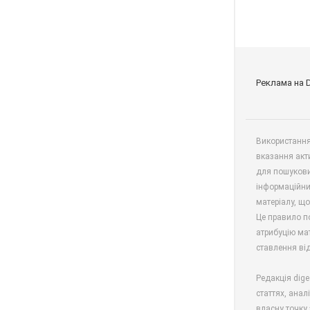
Реклама на 
Використання 
вказання акт
для пошукови
інформаційни
матеріалу, що
Це правило п
атрибуцію мат
ставлення від
Редакція dige
статтях, анал
власну точку 