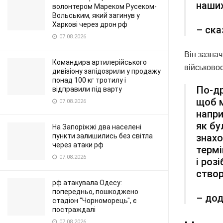
наших
волонтером Мареком Русеком-
Вольським, який загинув у
Харкові через дрон рф
– ска
07.08.2026
Він зазна
Командира артилерійського
військово
дивізіону запідозрили у продажу
понад 100 кг тротилу і
По-др
відправили під варту
щоб м
07.08.2026
напри
як бу
На Запоріжжі два населені
знахо
пункти залишились без світла
через атаки рф
термі
07.08.2026
і роз
створ
рф атакувала Одесу:
попередньо, пошкоджено
– дод
стадіон "Чорноморець", є
постраждалі
07.08.2026