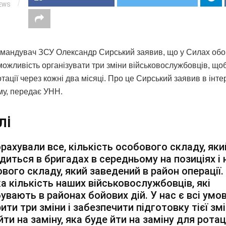
IEWS
мандувач ЗСУ Олександр Сирський заявив, що у Силах об
 можливість організувати три зміни військовослужбовців, що
отації через кожні два місяці. Про це Сирський заявив в інте
му, передає УНН.
лі
рахували все, кількість особового складу, яки
диться в бригадах в середньому на позиціях і 
вого складу, який заведений в район операції.
а кількість наших військовослужбовців, які
увають в районах бойових дій. У нас є всі умо
ити три зміни і забезпечити підготовку тієї змі
йти на заміну, яка буде йти на заміну для ротаці