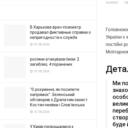
SHARES
V
В Харькове врач-психиатр
Головноко
продавал фиктивные справки о
України є
непригодности к службе
постійні р
07.08.2026
Мілітарно
росіяни атакували Ізюм: 2
загиблих, 4 поранених
Дета
07.08.2026
Ми по
знахо
"Є розуміння, як посилити
напрямок": Зеленський
особо
обговорив з Драпатим захист
велик
Костянтинівки і Слов'янська
переб
07.08.2026
створ
буде 
У Києві попрощалися з