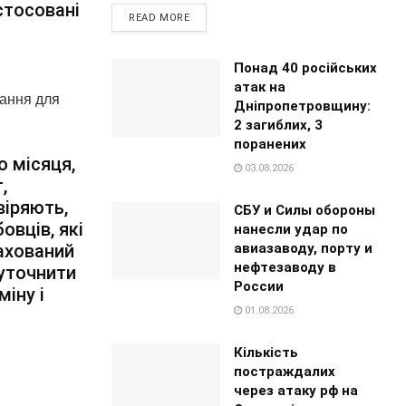
стосовані
READ MORE
Понад 40 російських
атак на
чання для
Дніпропетровщину:
2 загиблих, 3
поранених
о місяця,
03.08.2026
,
віряють,
СБУ и Силы обороны
овців, які
нанесли удар по
авиазаводу, порту и
рахований
нефтезаводу в
 уточнити
России
міну і
01.08.2026
Кількість
постраждалих
через атаку рф на