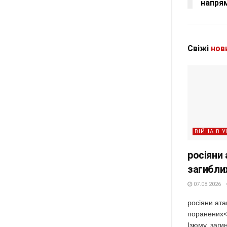
напря
Свіжі
нов
ВІЙНА В У
росіяни 
загиблих
07.08.2026
росіяни ата
поранених<p
Ізюму, заг