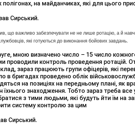
 полігонах, на майданчиках, які для цього при
зав Сирський.
чив, що важливо забезпечувати не не лише ротацію, а й нав
службовців, які готуються до виконання бойових завдань.
уге, мною визначено число – 15 число кожног
и проводили контроль проведення ротацій. От
клад, зараз працюють групи офіцерів, які пере
ло в бригадах проведено облік військовослужб
дяться на позиціях на передньому плані, як в
н їхнього знаходження. Тобто зараз треба все
ібратися з тими людьми, які будуть йти їм на за
ити систему контролю за цим
ав Сирський.