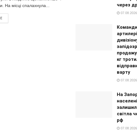
через д
. На місці спалахнула...
07.08.2026
RE
Команд
артилер
дивізіон
запідозр
продажу
кг троти
відправи
варту
07.08.2026
На Запо
населені
залишил
світла ч
рф
07.08.2026