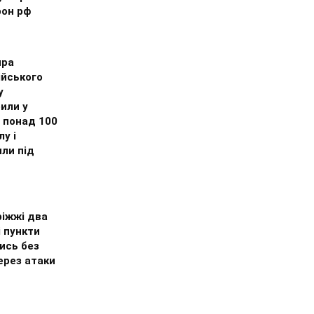
рон рф
ира
ійського
у
или у
 понад 100
лу і
ли під
ріжжі два
 пункти
ись без
ерез атаки