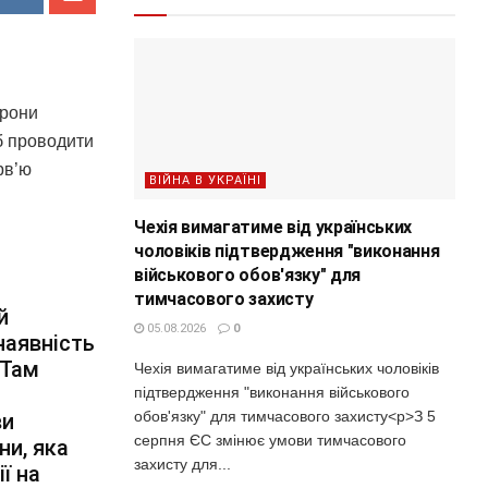
орони
б проводити
рв’ю
ВІЙНА В УКРАЇНІ
Чехія вимагатиме від українських
чоловіків підтвердження "виконання
військового обов'язку" для
тимчасового захисту
й
05.08.2026
0
наявність
 Там
Чехія вимагатиме від українських чоловіків
підтвердження "виконання військового
обов'язку" для тимчасового захисту<p>З 5
ви
серпня ЄС змінює умови тимчасового
ни, яка
захисту для...
ї на