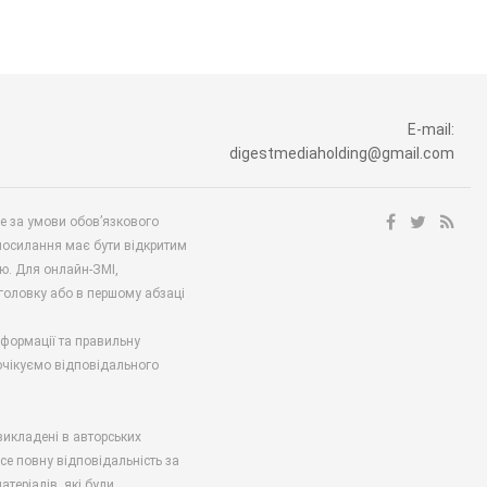
E-mail:
digestmediaholding@gmail.com
ше за умови обов’язкового
посилання має бути відкритим
ю. Для онлайн-ЗМІ,
аголовку або в першому абзаці
нформації та правильну
 очікуємо відповідального
викладені в авторських
есе повну відповідальність за
атеріалів, які були