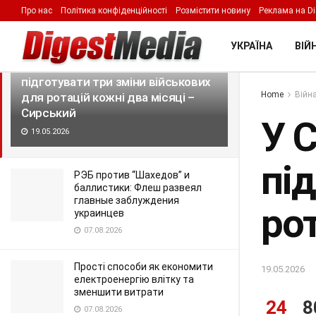
Про нас
Політика конфіденційності
Розмістити новину
Реклама на Di
LATEST
TRENDING
Filter
УКРАЇНА
ВІЙН
У Силах оборони є всі умови
підготувати три зміни військових
Home
Війна
для ротацій кожні два місяці –
Сирський
У С
19.05.2026
під
РЭБ против “Шахедов” и
баллистики: Флеш развеял
главные заблуждения
рот
украинцев
07.08.2026
Прості способи як економити
19.05.2026
електроенергію влітку та
зменшити витрати
24
8
07.08.2026