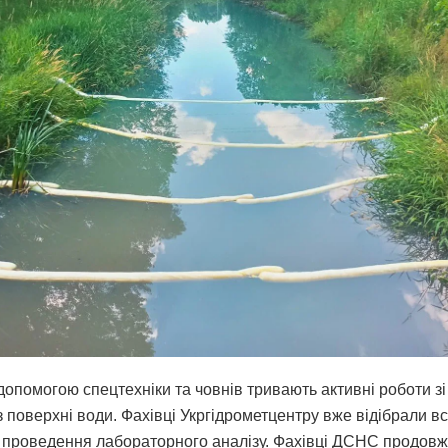
допомогою спецтехніки та човнів тривають активні роботи зі
 поверхні води. Фахівці Укргідрометцентру вже відібрали вс
 проведення лабораторного аналізу. Фахівці ДСНС продов