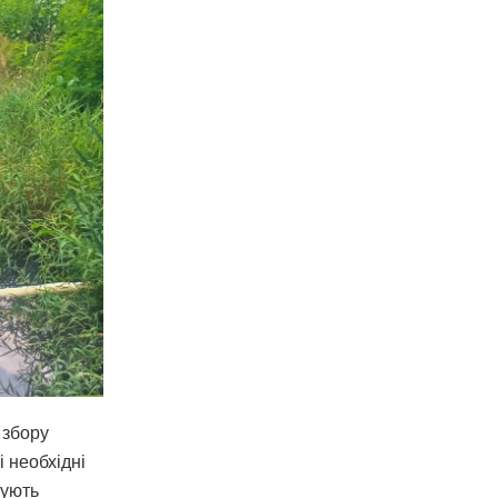
 збору
і необхідні
жують