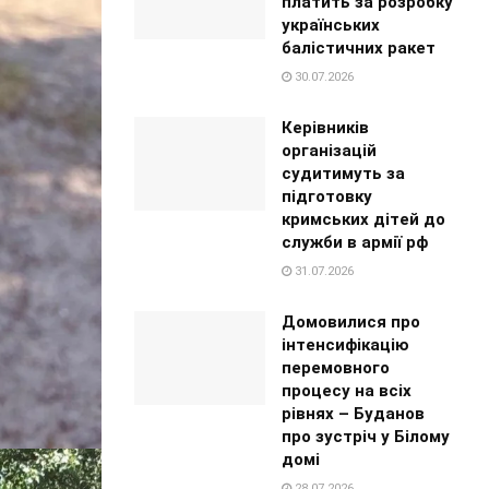
платить за розробку
українських
балістичних ракет
30.07.2026
Керівників
організацій
судитимуть за
підготовку
кримських дітей до
служби в армії рф
31.07.2026
Домовилися про
інтенсифікацію
перемовного
процесу на всіх
рівнях – Буданов
про зустріч у Білому
домі
28.07.2026