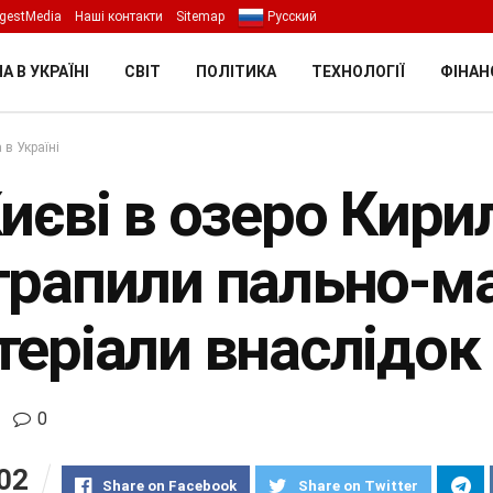
gestMedia
Наші контакти
Sitemap
Русский
А В УКРАЇНІ
СВІТ
ПОЛІТИКА
ТЕХНОЛОГІЇ
ФІНАН
 в Україні
иєві в озеро Кири
трапили пально-м
теріали внаслідок
0
02
Share on Facebook
Share on Twitter