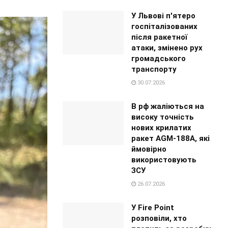
У Львові п'ятеро
госпіталізованих
після ракетної
атаки, змінено рух
громадського
транспорту
30.07.2026
В рф жаліються на
високу точність
нових крилатих
ракет AGM-188A, які
ймовірно
використовують
ЗСУ
26.07.2026
У Fire Point
розповіли, хто