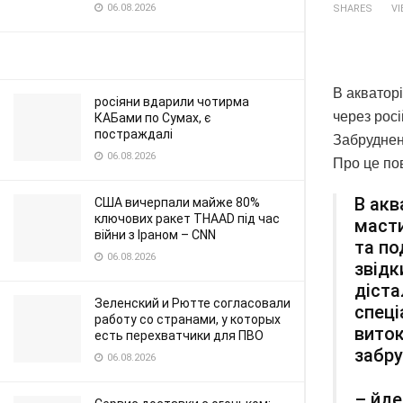
06.08.2026
SHARES
V
В акватор
росіяни вдарили чотирма
через росі
КАБами по Сумах, є
постраждалі
Забрудненн
06.08.2026
Про це по
В акв
США вичерпали майже 80%
ключових ракет THAAD під час
масти
війни з Іраном – CNN
та по
06.08.2026
звідк
діста
Зеленский и Рютте согласовали
спеці
работу со странами, у которых
виток
есть перехватчики для ПВО
забру
06.08.2026
– йде