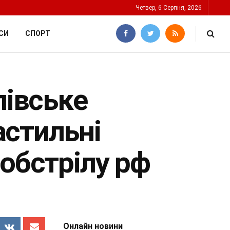
Четвер, 6 Серпня, 2026
СИ
СПОРТ
лівське
астильні
 обстрілу рф
Онлайн новини