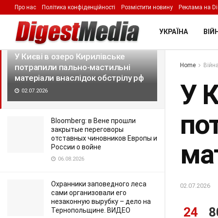
Про нас
Політика конфіденційності
Розмістити новину
Реклама на Di
LATEST
TRENDING
Filter
УКРАЇНА
ВІЙН
У Києві в озеро Кирилівське
Home
Війна
потрапили пально-мастильні
матеріали внаслідок обстрілу рф
У К
02.07.2026
по
Bloomberg: в Вене прошли
закрытые переговоры
отставных чиновников Европы и
ма
России о войне
06.08.2026
Охранники заповедного леса
02.07.2026
сами организовали его
незаконную вырубку – дело на
24
8
Тернопольщине. ВИДЕО