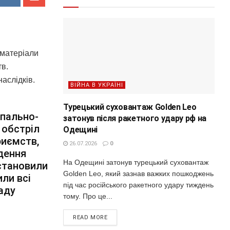
 матеріали
тв.
аслідків.
ВІЙНА В УКРАЇНІ
Турецький суховантаж Golden Leo
 пально-
затонув після ракетного удару рф на
 обстріл
Одещині
риємств,
26.07.2026
0
дення
На Одещині затонув турецький суховантаж
становили
Golden Leo, який зазнав важких пошкоджень
или всі
під час російського ракетного удару тиждень
аду
тому. Про це...
READ MORE