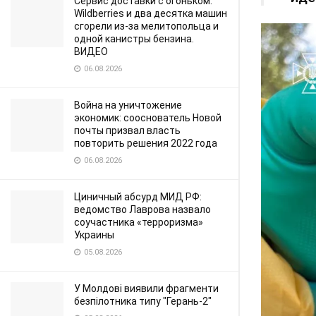
Сервис доставки с огоньком:
Wildberries и два десятка машин
сгорели из-за мелитопольца и
одной канистры бензина.
ВИДЕО
06.08.2026
Война на уничтожение
экономик: сооснователь Новой
почты призвал власть
повторить решения 2022 года
06.08.2026
Циничный абсурд МИД РФ:
ведомство Лаврова назвало
соучастника «терроризма»
Украины
05.08.2026
У Молдові виявили фрагменти
безпілотника типу "Герань-2"