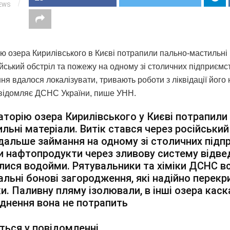
IEWS
ію озера Кирилівського в Києві потрапили пально-мастильні
йський обстріл та пожежу на одному зі столичних підприємс
я вдалося локалізувати, тривають роботи з ліквідації його н
відомляє ДСНС України, пише УНН.
аторію озера Кирилівського у Києві потрапили
льні матеріали. Витік стався через російський
дальше займання на одному зі столичних підп
и нафтопродукти через зливову систему відве
лися водойми. Рятувальники та хіміки ДСНС в
альні бонові загородження, які надійно перекр
и. Паливну пляму ізолювали, в інші озера каск
днення вона не потрапить
ться у повідомленні.