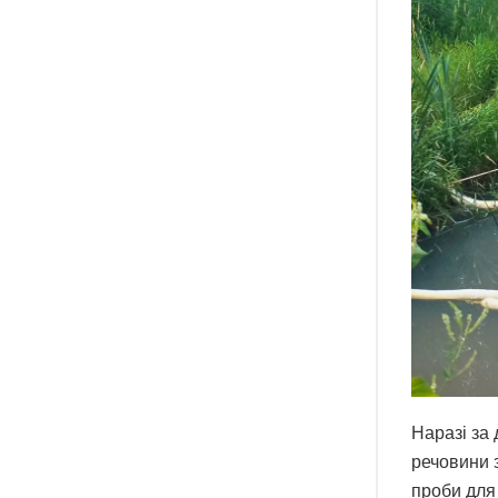
Наразі за 
речовини з
проби для