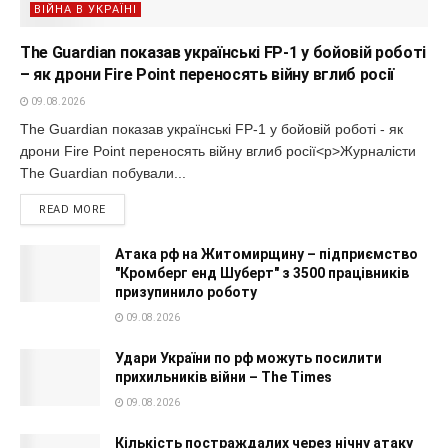
ВІЙНА В УКРАЇНІ
The Guardian показав українські FP-1 у бойовій роботі
– як дрони Fire Point переносять війну вглиб росії
09.08.2026
The Guardian показав українські FP-1 у бойовій роботі - як
дрони Fire Point переносять війну вглиб росії<p>Журналісти
The Guardian побували...
READ MORE
Атака рф на Житомирщину – підприємство
"Кромберг енд Шуберт" з 3500 працівників
призупинило роботу
09.08.2026
Удари України по рф можуть посилити
прихильників війни – The Times
09.08.2026
Кількість постраждалих через нічну атаку