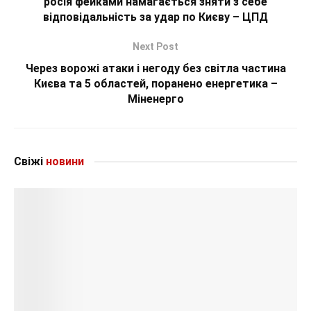
росія фейками намагається зняти з себе
відповідальність за удар по Києву – ЦПД
Next Post
Через ворожі атаки і негоду без світла частина
Києва та 5 областей, поранено енергетика –
Міненерго
Свіжі
новини