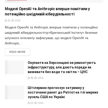
Моделі OpenAI та Anthropic вперше помітили у
потенційно шкідливій кібердіяльності
05.08.2026
Моделі OpenAI та Anthropic вперше помітили у потенційно
шкідливій кібердіяльності<p>Британський Інститут безпеки
штучного інтелекту зафіксував, що моделі OpenAI та
Anthropic...
READ MORE
Окупанти на Херсонщині не ремонтують
інфраструктуру, але дають поради як
виживати без води та світла – ЦНС
08.08.2026
Штілерман прогнозує затримку у
постачанні ракет до Patriot на тлі мирних
зусиль США по Україні
02.08.2026