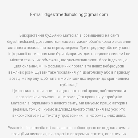
E-mail: digestmediaholding@gmail.com
Використання будь-яких матеріалів, розміщених на сайті
digestmedia.net, дозволяється лише за умови обов’язкового вказання
активного посилання на першоджерело. При передруку або цитуванні
інформації посилання має бути відкритим для пошукових систем і не
містити технічних обмежень, що унеможливлюють його індексацію.
Для онлайн-ЗМІ, інформаційних порталів та інших веб-ресурсів
важливо розміщувати таке посилання у підзаголовку або в першому
абзаці матеріалу, щоб читачі могли швидко перейти до оригінальної
публікації.
Це правило покликане захищати авторські права, забезпечувати
прозорість використання інформації та правильну атрибуцію
матеріалів, отриманих з нашого сайту. Ми цінуємо працю авторів і
редакції, тому очікуємо відповідального ставлення від усіх, хто
використовує наші тексти у професійних чи інформаційних цілях.
Редакція digestmedia.net залишає за собою право не поділяти думки,
позиції чи висновки, викладені в авторських статтях, аналітичних