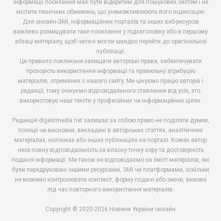
інформації посилання має бути відкритим для пошукових систем і не
містити технічних обмежень, що унеможливлюють його індексацію.
Для онлайн-ЗМІ, інформаційних порталів та інших веб-ресурсів
важливо розміщувати таке посилання у підзаголовку або в першому
абзаці матеріалу, щоб читачі могли швидко перейти до оригінальної
публікації.
Це правило покликане захищати авторські права, забезпечувати
прозорість використання інформації та правильну атрибуцію
матеріалів, отриманих з нашого сайту. Ми цінуємо працю авторів і
редакції, тому очікуємо відповідального ставлення від усіх, хто
використовує наші тексти у професійних чи інформаційних цілях.
Редакція digestmedia.net залишає за собою право не поділяти думки,
позиції чи висновки, викладені в авторських статтях, аналітичних
матеріалах, колонках або інших публікаціях на порталі. Кожен автор
несе повну відповідальність за власну точку зору та достовірність
поданої інформації. Ми також не відповідаємо за зміст матеріалів, які
були передруковані іншими ресурсами, ЗМІ чи платформами, оскільки
не можемо контролювати контекст, форму подачі або зміни, внесені
під час повторного використання матеріалів.
Copyright © 2020-2026 Новини України онлайн