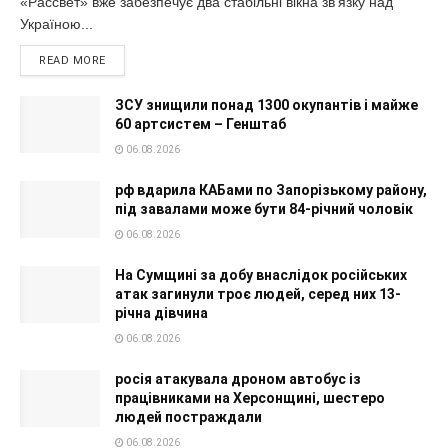
«Рассвет» вже забезпечує два стабільні вікна зв'язку над
Україною...
READ MORE
ЗСУ знищили понад 1300 окупантів і майже
60 артсистем – Генштаб
06.08.2026
рф вдарила КАБами по Запорізькому району,
під завалами може бути 84-річний чоловік
06.08.2026
На Сумщині за добу внаслідок російських
атак загинули троє людей, серед них 13-
річна дівчина
06.08.2026
росія атакувала дроном автобус із
працівниками на Херсонщині, шестеро
людей постраждали
06.08.2026