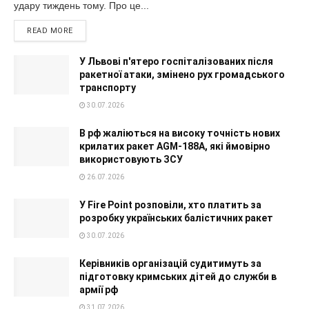
удару тиждень тому. Про це...
READ MORE
У Львові п'ятеро госпіталізованих після
ракетної атаки, змінено рух громадського
транспорту
30.07.2026
В рф жаліються на високу точність нових
крилатих ракет AGM-188A, які ймовірно
використовують ЗСУ
26.07.2026
У Fire Point розповіли, хто платить за
розробку українських балістичних ракет
30.07.2026
Керівників організацій судитимуть за
підготовку кримських дітей до служби в
армії рф
31.07.2026