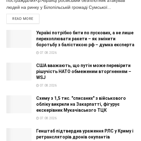
постраждалих<p>Вранці російський безпілотник атакував
людей на ринку у Білопільській громаді Сумської...
READ MORE
Україні потрібно бити по пускових, а не лише
перехоплювати ракети – як змінити
боротьбу з балістикою рф – думка експерта
07.08.2026
США вважають, що путін може перевірити
рішучість НАТО обмеженим вторгненням –
WSJ
07.08.2026
Схему з 1,5 тис. "списаних" з військового
обліку викрили на Закарпатті, фігурує
екскерівник Мукачівського ТЦК
07.08.2026
Генштаб підтвердив ураження РЛС у Криму і
ретрансляторів дронів окупантів