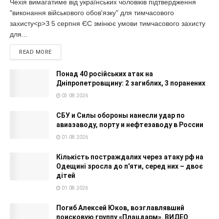
Чехія вимагатиме від українських чоловіків підтвердження
"виконання військового обов'язку" для тимчасового
захисту<p>З 5 серпня ЄС змінює умови тимчасового захисту
для...
READ MORE
Понад 40 російських атак на
Дніпропетровщину: 2 загиблих, 3 поранених
03.08.2026
СБУ и Силы обороны нанесли удар по
авиазаводу, порту и нефтезаводу в России
01.08.2026
Кількість постраждалих через атаку рф на
Одещині зросла до п'яти, серед них – двоє
дітей
01.08.2026
Погиб Алексей Юков, возглавлявший
поисковую группу «Плацдарм». ВИДЕО