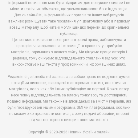
інформації посилання має бути відкритим для пошукових систем і не
містити технічних обмежень, що унеможливлюють його індексацію.
Для онлайн-ЗМІ, інформаційних порталів та інших веб-ресурсів
важливо розміщувати таке посилання у підзаголовку або в першому
абзаці матеріалу, щоб читачі могли швидко перейти до оригінальної
публікації.
Це правило покликане захищати авторські права, забезпечувати
прозорість використання інформації та правильну атрибуцію
матеріалів, отриманих з нашого сайту. Ми цінуємо працю авторів і
редакції, тому очікуємо відповідального ставлення від усіх, хто
використовує наші тексти у професійних чи інформаційних цілях.
Редакція digestmedia.net залишає за собою право не поділяти думки,
позиції чи висновки, викладені в авторських статтях, аналітичних
матеріалах, колонках або інших публікаціях на порталі. Кожен автор
несе повну відповідальність за власну точку зору та достовірність
поданої інформації. Ми також не відповідаємо за зміст матеріалів, які
були передруковані іншими ресурсами, ЗМІ чи платформами, оскільки
не можемо контролювати контекст, форму подачі або зміни, внесені
під час повторного використання матеріалів.
Copyright © 2020-2026 Новини України онлайн