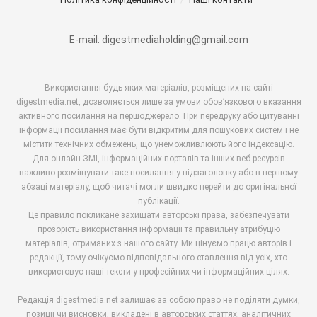
E-mail: digestmediaholding@gmail.com
Використання будь-яких матеріалів, розміщених на сайті
digestmedia.net, дозволяється лише за умови обов’язкового вказання
активного посилання на першоджерело. При передруку або цитуванні
інформації посилання має бути відкритим для пошукових систем і не
містити технічних обмежень, що унеможливлюють його індексацію.
Для онлайн-ЗМІ, інформаційних порталів та інших веб-ресурсів
важливо розміщувати таке посилання у підзаголовку або в першому
абзаці матеріалу, щоб читачі могли швидко перейти до оригінальної
публікації.
Це правило покликане захищати авторські права, забезпечувати
прозорість використання інформації та правильну атрибуцію
матеріалів, отриманих з нашого сайту. Ми цінуємо працю авторів і
редакції, тому очікуємо відповідального ставлення від усіх, хто
використовує наші тексти у професійних чи інформаційних цілях.
Редакція digestmedia.net залишає за собою право не поділяти думки,
позиції чи висновки, викладені в авторських статтях, аналітичних