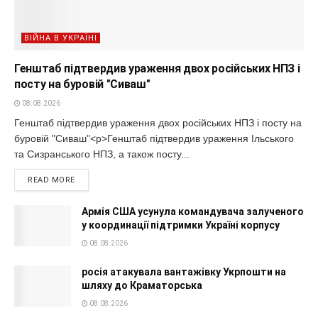
ВІЙНА В УКРАЇНІ
Генштаб підтвердив ураження двох російських НПЗ і
посту на буровій "Сиваш"
08.08.2026
Генштаб підтвердив ураження двох російських НПЗ і посту на
буровій "Сиваш"<p>Генштаб підтвердив ураження Ільського
та Сизранського НПЗ, а також посту...
READ MORE
Армія США усунула командувача залученого
у координації підтримки Україні корпусу
08.08.2026
росія атакувала вантажівку Укрпошти на
шляху до Краматорська
08.08.2026