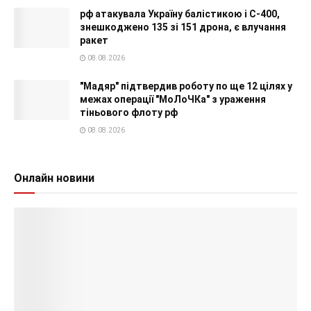
рф атакувала Україну балістикою і С-400,
знешкоджено 135 зі 151 дрона, є влучання
ракет
08.08.2026
"Мадяр" підтвердив роботу по ще 12 цілях у
межах операції "МоЛоЧКа" з ураження
тіньового флоту рф
08.08.2026
Онлайн новини