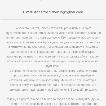
E-mail: digestmediaholding@gmail.com
Використання будь-яких матеріалів, розміщених на сайті
digestmedia.net, дозволяється лише за умови обов’язкового вказання
активного посилання на першоджерело. При передруку або цитуванні
інформації посилання має бути відкритим для пошукових систем і не
містити технічних обмежень, що унеможливлюють його індексацію.
Для онлайн-ЗМІ, інформаційних порталів та інших веб-ресурсів
важливо розміщувати таке посилання у підзаголовку або в першому
абзаці матеріалу, щоб читачі могли швидко перейти до оригінальної
публікації.
Це правило покликане захищати авторські права, забезпечувати
прозорість використання інформації та правильну атрибуцію
матеріалів, отриманих з нашого сайту. Ми цінуємо працю авторів і
редакції, тому очікуємо відповідального ставлення від усіх, хто
використовує наші тексти у професійних чи інформаційних цілях.
Редакція digestmedia.net залишає за собою право не поділяти думки,
позиції чи висновки, викладені в авторських статтях, аналітичних