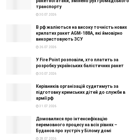
ракетної атаки, змінено рух громадського
транспорту
30.07.2026
В рф жаліються на високу точність нових
крилатих ракет AGM-188A, які ймовірно
використовують ЗСУ
26.07.2026
У Fire Point розповіли, хто платить за
розробку українських балістичних ракет
30.07.2026
Керівників організацій судитимуть за
підготовку кримських дітей до служби в
армії рф
31.07.2026
Домовилися про інтенсифікацію
перемовного процесу на всіх рівнях –
Буданов про зустріч у Білому домі
28.07.2026