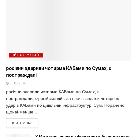
ВІЙНА В УКРАЇНІ
росіяни вдарили чотирма КАБами по Сумах, є
постраждалі
06.08.2026
росіяни вдарили чотирма КАБами по Сумах, є
постраждалі<p>російські війська вночі завдали чотирьох
ударів КАБами по цивільній інфраструктурі Сум. Поранено
щонайменше...
READ MORE
У Молдові виявили фрагменти безпілотника