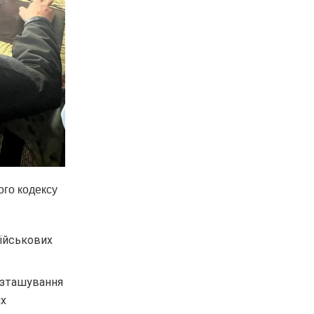
ого кодексу
військових
розташування
их