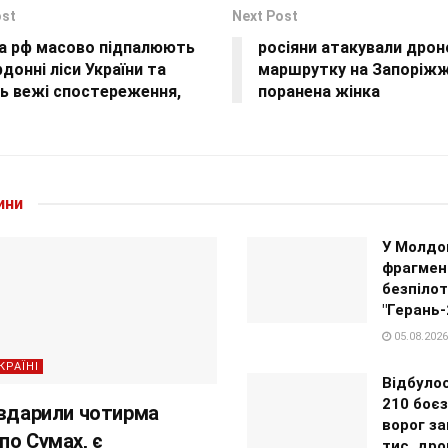
ost
Next Post
ка рф масово підпалюють
росіяни атакували дро
донні ліси України та
маршрутку на Запоріжж
ь вежі спостереження,
поранена жінка
ини
У Молдо
фрагмен
безпілот
"Герань-
05.08.2026
КРАЇНІ
Відбуло
210 боєз
 вдарили чотирма
ворог за
по Сумах, є
тис. дро