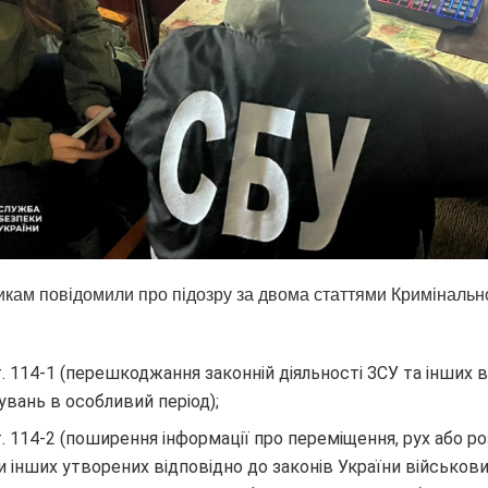
кам повідомили про підозру за двома статтями Кримінальн
ст. 114-1 (перешкоджання законній діяльності ЗСУ та інших 
вань в особливий період);
ст. 114-2 (поширення інформації про переміщення, рух або 
и інших утворених відповідно до законів України військов