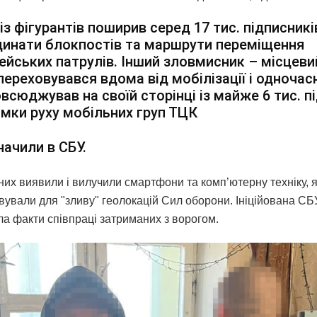
із фігурантів поширив серед 17 тис. підписникі
инати блокпостів та маршрути переміщення
ейських патрулів. Інший зловмисник – місцеви
переховувався вдома від мобілізації і одночас
всюджував на своїй сторінці із майже 6 тис. п
мки руху мобільних груп ТЦК
начили в СБУ.
них виявили і вилучили смартфони та комп’ютерну техніку, 
вували для "зливу" геолокацій Сил оборони. Ініційована СБ
ла факти співпраці затриманих з ворогом.