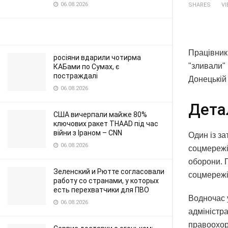
06.08.2026
SHARES
V
Працівники
росіяни вдарили чотирма
"зливали" 
КАБами по Сумах, є
постраждалі
Донецькій
06.08.2026
Дета
США вичерпали майже 80%
ключових ракет THAAD під час
війни з Іраном – CNN
Один із за
06.08.2026
соцмережі
оборони. 
Зеленский и Рютте согласовали
соцмережі
работу со странами, у которых
есть перехватчики для ПВО
Водночас у
06.08.2026
адміністр
правоохоро