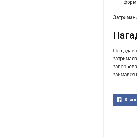
форму
Затримани
Нага
Нещодавно
затримала
завербова
займався 
Share