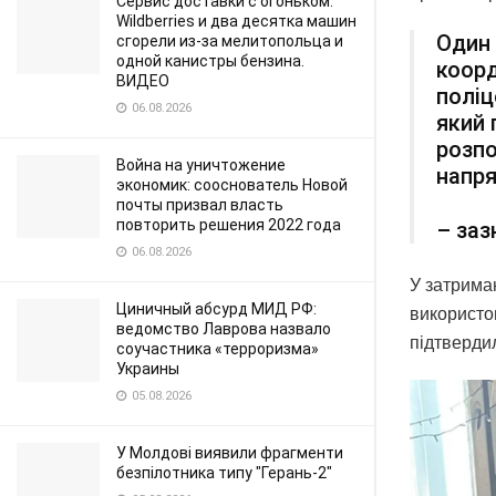
Сервис доставки с огоньком:
Wildberries и два десятка машин
Один 
сгорели из-за мелитопольца и
одной канистры бензина.
коорд
ВИДЕО
поліц
06.08.2026
який 
розпо
Война на уничтожение
напря
экономик: сооснователь Новой
почты призвал власть
повторить решения 2022 года
– заз
06.08.2026
У затрима
Циничный абсурд МИД РФ:
використо
ведомство Лаврова назвало
підтверди
соучастника «терроризма»
Украины
05.08.2026
У Молдові виявили фрагменти
безпілотника типу "Герань-2"