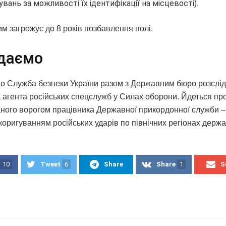
вань за можливості їх ідентифікації на місцевості).
м загрожує до 8 років позбавлення волі.
даємо
 Служба безпеки України разом з Державним бюро розслі
 агента російських спецслужб у Силах оборони. Йдеться пр
ного ворогом працівника Державної прикордонної служби –
коригуванням російських ударів по північних регіонах держа
10
Tweet
6
Share
Share
1
S