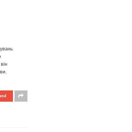
дувань
о
 він
ви.
end