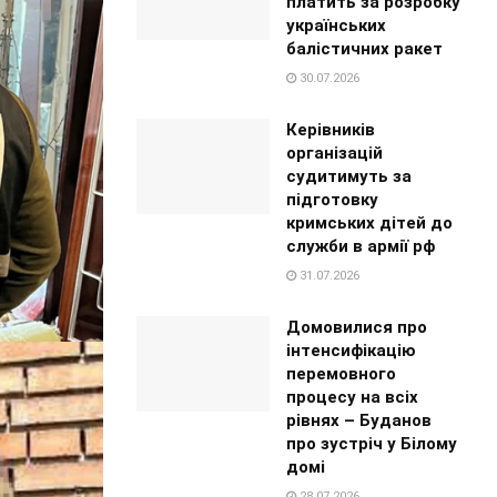
платить за розробку
українських
балістичних ракет
30.07.2026
Керівників
організацій
судитимуть за
підготовку
кримських дітей до
служби в армії рф
31.07.2026
Домовилися про
інтенсифікацію
перемовного
процесу на всіх
рівнях – Буданов
про зустріч у Білому
домі
28.07.2026