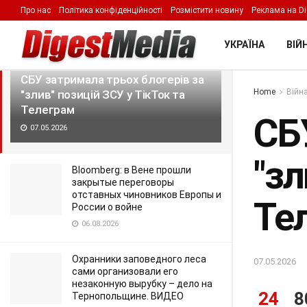
Про нас
Політика конфіденційності
Розмістити новину
Реклама на Di
LATEST
TRENDING
Filter
УКРАЇНА
ВІЙН
СБУ затримала трьох блогерів за
Home
Війна
"злив" позицій ЗСУ у ТікТок та
Телеграм
СБ
07.05.2026
"зл
Bloomberg: в Вене прошли
закрытые переговоры
отставных чиновников Европы и
Те
России о войне
06.08.2026
Охранники заповедного леса
07.05.2026
сами организовали его
незаконную вырубку – дело на
24
8
Тернопольщине. ВИДЕО