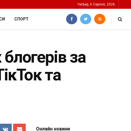
Четвер, 6 Серпня, 2026
СИ
СПОРТ
 блогерів за
ТікТок та
Онлайн новини