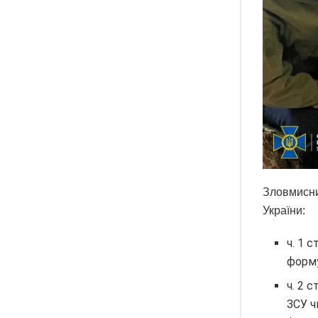
Зловмисни
України:
ч. 1 
форму
ч. 2 
ЗСУ ч