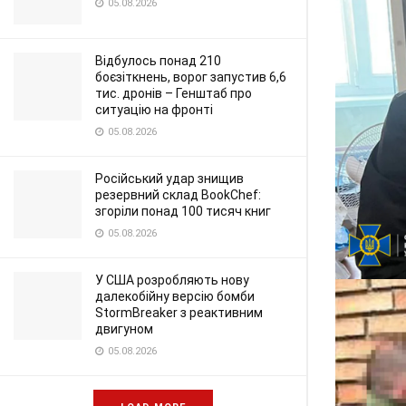
05.08.2026
Відбулось понад 210
боєзіткнень, ворог запустив 6,6
тис. дронів – Генштаб про
ситуацію на фронті
05.08.2026
Російський удар знищив
резервний склад BookChef:
згоріли понад 100 тисяч книг
05.08.2026
У США розробляють нову
далекобійну версію бомби
StormBreaker з реактивним
двигуном
05.08.2026