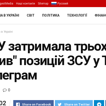
gestMedia
Наші контакти
Sitemap
Русский
А В УКРАЇНІ
СВІТ
ПОЛІТИКА
ТЕХНОЛОГІЇ
ФІНАН
 в Україні
У затримала трьох
ив" позицій ЗСУ у 
леграм
0
02
Share on Facebook
Share on Twitter