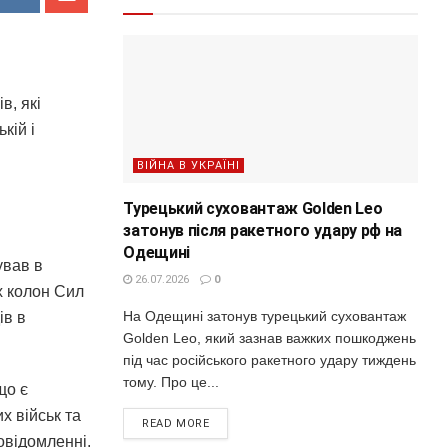
в, які
кій і
ВІЙНА В УКРАЇНІ
Турецький суховантаж Golden Leo
затонув після ракетного удару рф на
Одещині
ував в
26.07.2026
0
х колон Сил
На Одещині затонув турецький суховантаж
ів в
Golden Leo, який зазнав важких пошкоджень
під час російського ракетного удару тиждень
тому. Про це...
що є
х військ та
READ MORE
овідомленні.