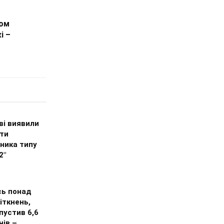
ном
і –
ві виявили
ти
ника типу
2"
сь понад
іткнень,
пустив 6,6
нів –