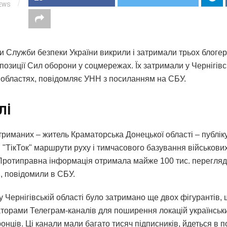
IEWS
 Служби безпеки України викрили і затримали трьох блогері
позиції Сил оборони у соцмережах. Їх затримали у Чернігівсь
 областях, повідомляє УНН з посиланням на СБУ.
лі
триманих – житель Краматорська Донецької області – публік
 "ТікТок" маршрути руху і тимчасового базування військови
Протиправна інформація отримала майже 100 тис. перегляд
, повідомили в СБУ.
 Чернігівській області було затримано ще двох фігурантів, 
аторами Телеграм-каналів для поширення локацій українськи
нців. Ці канали мали багато тисяч підписників, йдеться в п