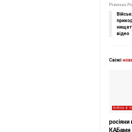
Previous P
Війсь
прикор
нищат
відео
Свіжі
нов
ВІЙНА В У
росіяни
КАБами 