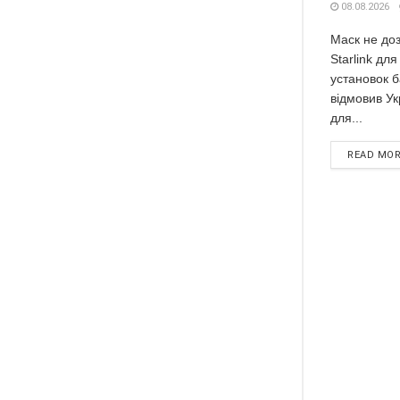
08.08.2026
Маск не доз
Starlink дл
установок б
відмовив Укр
для...
READ MO