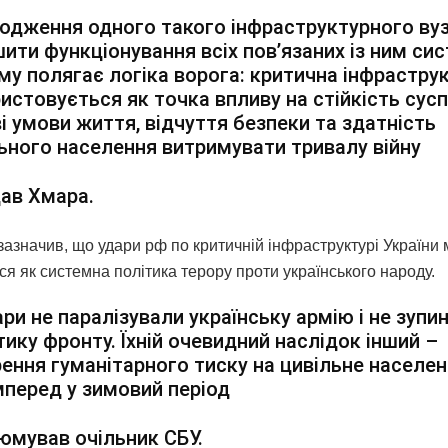
одження одного такого інфраструктурного ву
ити функціонування всіх пов’язаних із ним си
му полягає логіка ворога: критична інфрастру
истовується як точка впливу на стійкість сусп
і умови життя, відчуття безпеки та здатність
ьного населення витримувати тривалу війну
ав Хмара.
зазначив, що удари рф по критичній інфраструктурі України
я як системна політика терору проти українського народу.
ари не паралізували українську армію і не зупи
тику фронту. Їхній очевидний наслідок інший –
ення гуманітарного тиску на цивільне населен
перед у зимовий період
юмував очільник СБУ.