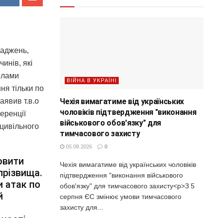
ваджень,
инів, які
рілами
ВІЙНА В УКРАЇНІ
ня тільки по
Чехія вимагатиме від українських
аявив т.в.о
чоловіків підтвердження "виконання
еренції
військового обов'язку" для
 цивільного
тимчасового захисту
05.08.2026
0
овити
Чехія вимагатиме від українських чоловіків
прізвища.
підтвердження "виконання військового
и атак по
обов'язку" для тимчасового захисту<p>З 5
й
серпня ЄС змінює умови тимчасового
захисту для...