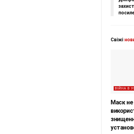
захист
посил
Свіжі
нов
ВІЙНА В У
Маск не
викорис
знищенн
установ