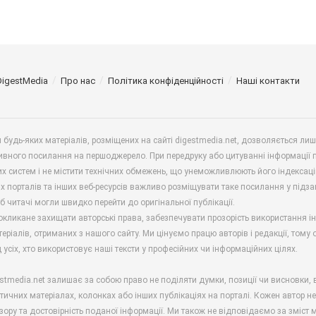
DigestMedia
Про нас
Політика конфіденційності
Наші контакти
будь-яких матеріалів, розміщених на сайті digestmedia.net, дозволяється ли
ивного посилання на першоджерело. При передруку або цитуванні інформації 
х систем і не містити технічних обмежень, що унеможливлюють його індексаці
х порталів та інших веб-ресурсів важливо розміщувати таке посилання у підз
б читачі могли швидко перейти до оригінальної публікації.
окликане захищати авторські права, забезпечувати прозорість використання і
еріалів, отриманих з нашого сайту. Ми цінуємо працю авторів і редакції, тому
 усіх, хто використовує наші тексти у професійних чи інформаційних цілях.
stmedia.net залишає за собою право не поділяти думки, позиції чи висновки, 
ітичних матеріалах, колонках або інших публікаціях на порталі. Кожен автор н
зору та достовірність поданої інформації. Ми також не відповідаємо за зміст м