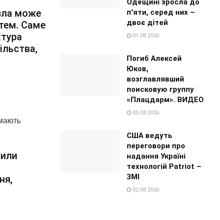
Одещині зросла до
зла може
п'яти, серед них –
двоє дітей
стем. Саме
ктура
01.08.2026
ільства,
Погиб Алексей
Юков,
возглавлявший
поисковую группу
«Плацдарм». ВИДЕО
05.08.2026
 мають
США ведуть
переговори про
нили
надання Україні
технологій Patriot –
ЗМІ
ня,
02.08.2026