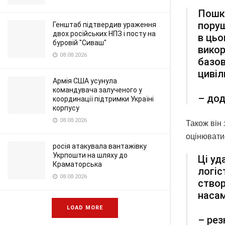
Пошк
поруш
Генштаб підтвердив ураження
двох російських НПЗ і посту на
в цьо
буровій "Сиваш"
викор
08.08.2026
базов
цивіл
Армія США усунула
командувача залученого у
– дод
координації підтримки Україні
корпусу
08.08.2026
Також він 
оцінюватис
росія атакувала вантажівку
Укрпошти на шляху до
Ці уд
Краматорська
логіс
08.08.2026
створ
насам
LOAD MORE
– рез