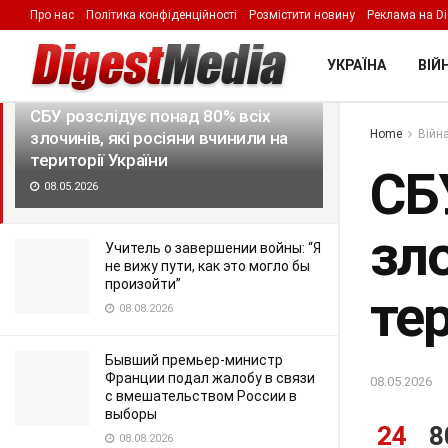
Про нас
Політика конфіденційності
Розмістити новину
Реклама на Di
LATEST
TRENDING
Filter
УКРАЇНА
ВІЙН
СБУ розслідує понад 80% всіх
Home
Війна
злочинів, які росіяни вчинили на
території України
СБ
08.05.2026
зло
Учитель о завершении войны: “Я
не вижу пути, как это могло бы
произойти”
тер
08.08.2026
Бывший премьер-министр
Франции подал жалобу в связи
08.05.2026
с вмешательством России в
выборы
24
8
08.08.2026