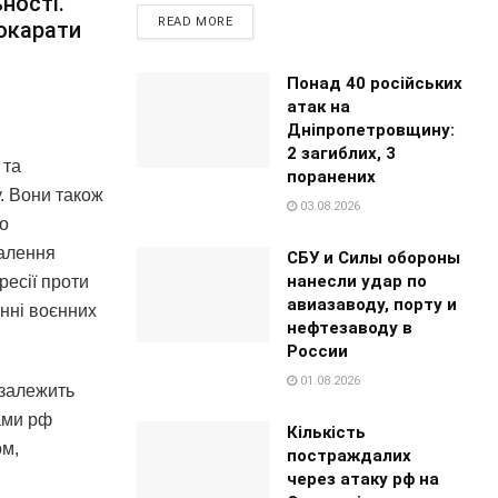
ьності.
READ MORE
покарати
Понад 40 російських
атак на
Дніпропетровщину:
2 загиблих, 3
 та
поранених
у. Вони також
03.08.2026
го
валення
СБУ и Силы обороны
нанесли удар по
ресії проти
авиазаводу, порту и
єнні воєнних
нефтезаводу в
России
01.08.2026
 залежить
ами рф
Кількість
ом,
постраждалих
через атаку рф на