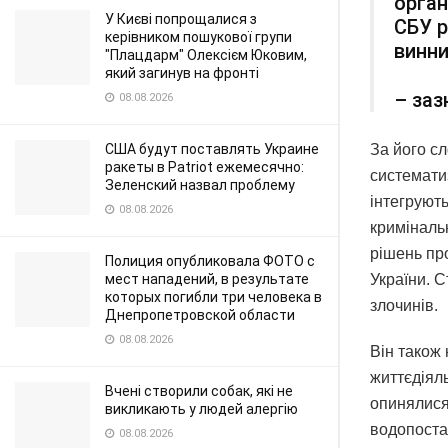
орган
У Києві попрощалися з
СБУ р
керівником пошукової групи
винн
"Плацдарм" Олексієм Юковим,
який загинув на фронті
– заз
08.08.2026
США будут поставлять Украине
За його сл
ракеты в Patriot ежемесячно:
систематиз
Зеленский назвал проблему
інтегруют
08.08.2026
криміналь
рішень про
Полиция опубликовала ФОТО с
мест нападений, в результате
України. С
которых погибли три человека в
злочинів.
Днепропетровской области
08.08.2026
Він також 
життєдіял
Вчені створили собак, які не
опинялися
викликають у людей алергію
водопоста
08.08.2026