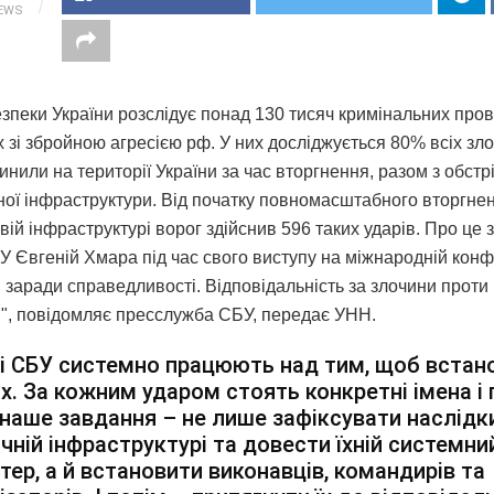
IEWS
зпеки України розслідує понад 130 тисяч кримінальних про
 зі збройною агресією рф. У них досліджується 80% всіх злоч
инили на території України за час вторгнення, разом з обст
ної інфраструктури. Від початку повномасштабного вторгнен
ій інфраструктурі ворог здійснив 596 таких ударів. Про це з
У Євгеній Хмара під час свого виступу на міжнародній конф
 заради справедливості. Відповідальність за злочини проти
", повідомляє пресслужба СБУ, передає УНН.
і СБУ системно працюють над тим, щоб встан
х. За кожним ударом стоять конкретні імена і 
наше завдання – не лише зафіксувати наслідк
чній інфраструктурі та довести їхній системни
тер, а й встановити виконавців, командирів та