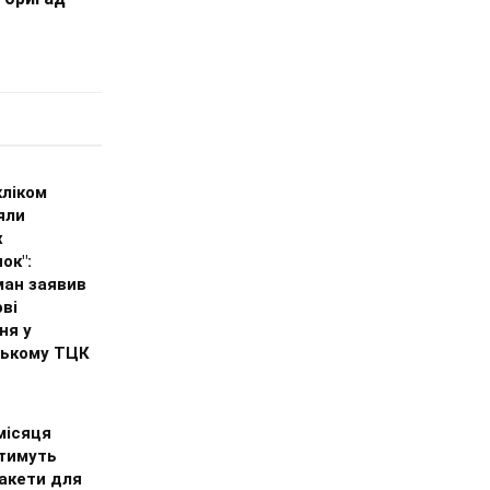
кліком
яли
х
ок":
ан заявив
ві
ня у
ському ТЦК
ісяця
тимуть
ракети для