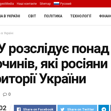
gestMedia
Наші контакти
Sitemap
Русский
А В УКРАЇНІ
СВІТ
ПОЛІТИКА
ТЕХНОЛОГІЇ
ФІНАН
 в Україні
У розслідує понад 
чинів, які росіяни
иторії України
0
02
Share on Facebook
Share on Twitter