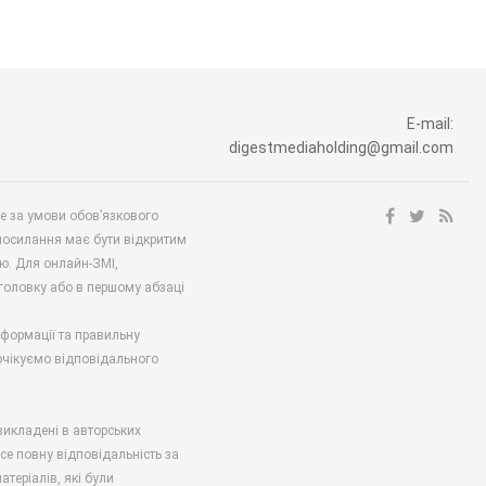
E-mail:
digestmediaholding@gmail.com
ше за умови обов’язкового
посилання має бути відкритим
ю. Для онлайн-ЗМІ,
аголовку або в першому абзаці
нформації та правильну
 очікуємо відповідального
викладені в авторських
есе повну відповідальність за
атеріалів, які були