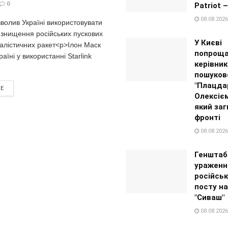
0
Patriot 
08.08.2026
волив Україні використовувати
я знищення російських пускових
У Києві
алістичних ракет<p>Ілон Маск
попроща
аїні у використанні Starlink
керівни
пошуково
"Плацда
RE
Олексіє
який заг
фронті
08.08.2026
Генштаб
ураженн
російськ
посту на
"Сиваш"
08.08.2026