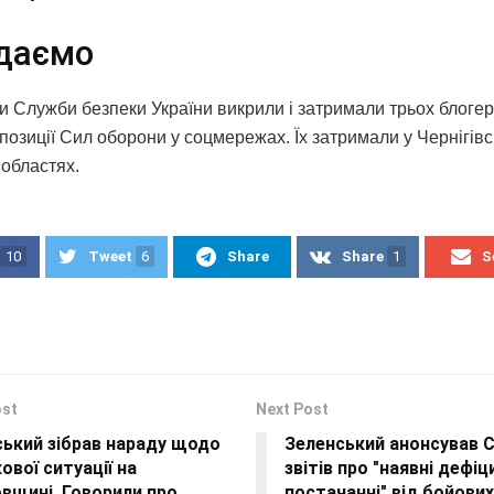
даємо
 Служби безпеки України викрили і затримали трьох блогері
позиції Сил оборони у соцмережах. Їх затримали у Чернігівсь
 областях.
10
Tweet
6
Share
Share
1
S
ost
Next Post
ський зібрав нараду щодо
Зеленський анонсував С
ової ситуації на
звітів про "наявні дефіц
вщині. Говорили про
постачанні" від бойови