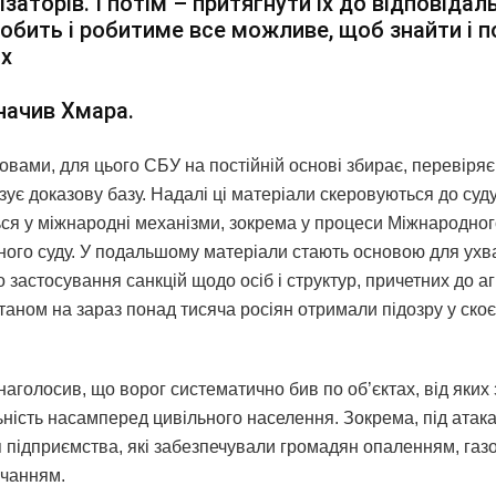
ізаторів. І потім – притягнути їх до відповідал
обить і робитиме все можливе, щоб знайти і 
их
начив Хмара.
овами, для цього СБУ на постійній основі збирає, перевіряє
ує доказову базу. Надалі ці матеріали скеровуються до суд
ься у міжнародні механізми, зокрема у процеси Міжнародно
ного суду. У подальшому матеріали стають основою для ух
 застосування санкцій щодо осіб і структур, причетних до аг
таном на зараз понад тисяча росіян отримали підозру у ско
наголосив, що ворог систематично бив по об’єктах, від яких
ьність насамперед цивільного населення. Зокрема, під атак
 підприємства, які забезпечували громадян опаленням, газ
чанням.