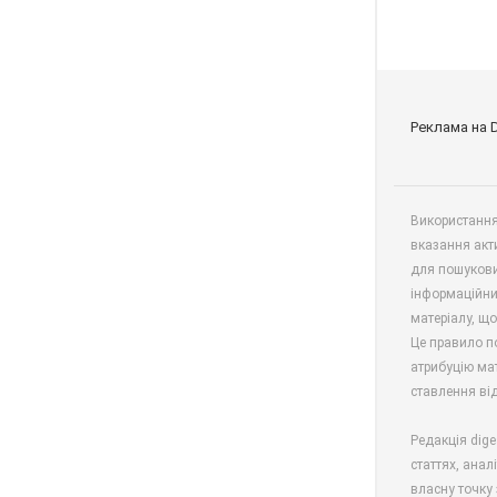
Реклама на 
Використання 
вказання акт
для пошукови
інформаційни
матеріалу, що
Це правило п
атрибуцію мат
ставлення від
Редакція dige
статтях, анал
власну точку 