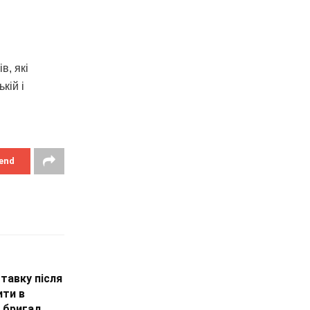
в, які
кій і
end
тавку після
ити в
х бригад