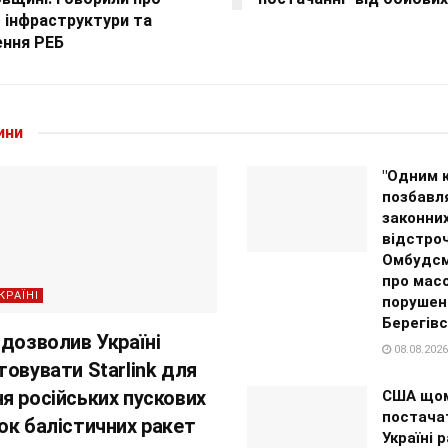
 інфраструктури та
ення РЕБ
ини
"Одним 
позбавл
законни
відстроч
Омбудсм
про масо
КРАЇНІ
порушен
Берегів
 дозволив Україні
08.08.2026
товувати Starlink для
я російських пускових
США щом
постача
ок балістичних ракет
Україні 