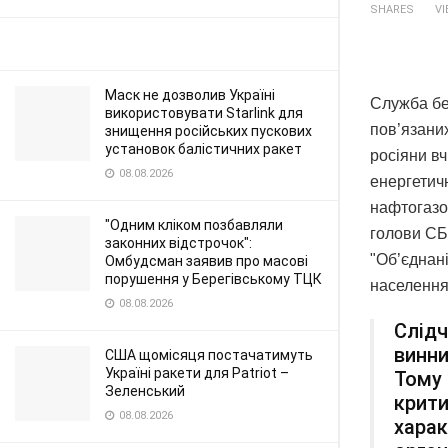
SHARES
V
Маск не дозволив Україні
Служба бе
використовувати Starlink для
пов’язаних
знищення російських пускових
установок балістичних ракет
росіяни вч
08.08.2026
енергетич
нафтогазов
"Одним кліком позбавляли
голови СБ
законних відстрочок":
"Об’єднані
Омбудсман заявив про масові
порушення у Берегівському ТЦК
населення
08.08.2026
Слідч
винни
США щомісяця постачатимуть
Україні ракети для Patriot –
Тому 
Зеленський
крити
08.08.2026
харак