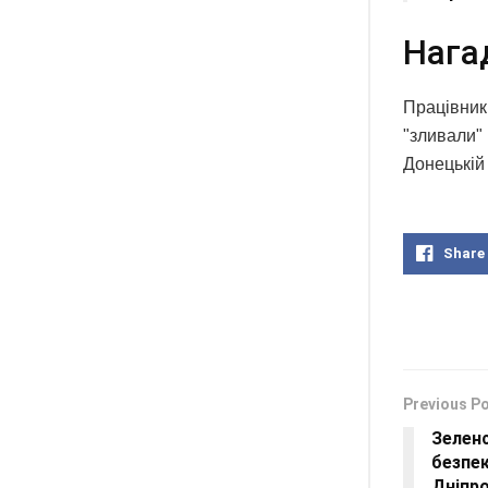
Нага
Працівники
"зливали" 
Донецькій
Share
Previous P
Зелен
безпек
Дніпро