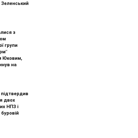
– Зеленський
лися з
ком
ї групи
рм"
м Юковим,
инув на
 підтвердив
я двох
их НПЗ і
 буровій