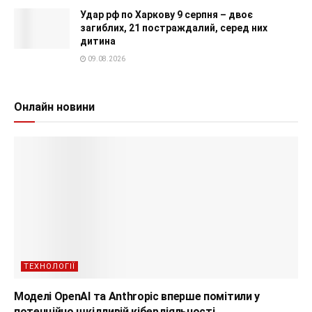
Удар рф по Харкову 9 серпня – двоє
загиблих, 21 постраждалий, серед них
дитина
09.08.2026
Онлайн новини
ТЕХНОЛОГІЇ
Моделі OpenAI та Anthropic вперше помітили у
потенційно шкідливій кібердіяльності