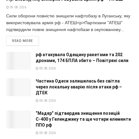
09.08.2026
Сили оборони повністю знищили нафтобазу в Луганську, яку
використовувала армія рф - АТЕШ<p>Партизани "АТЕШ"
підтвердили повне знищення нафтобази в окупованому...
READ MORE
рф атакувала Одещину ракетами та 202
дронами, 174 БПЛА збито – Повітряні сили
09.08.2026
Частина Одеси залишилась без світла
через локальну аварію після атаки рф –
ДТЕК
09.08.2026
“Мадяр” підтвердив знищення позицій
С-400 у Геленджику та ще чотири елементи
ППО рф
09.08.2026