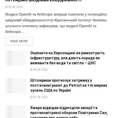
05.08.2026
Моделі OpenAI та Anthropic вперше помітили у потенційно
шкідливій кібердіяльності<p>Британський Інститут безпеки
штучного інтелекту зафіксував, що моделі OpenAI та
Anthropic...
READ MORE
Окупанти на Херсонщині не ремонтують
інфраструктуру, але дають поради як
виживати без води та світла – ЦНС
08.08.2026
Штілерман прогнозує затримку у
постачанні ракет до Patriot на тлі мирних
зусиль США по Україні
02.08.2026
Хмара відвідав підрозділи авіації та
протиповітряної оборони Повітряних Сил,
говорили про захист неба