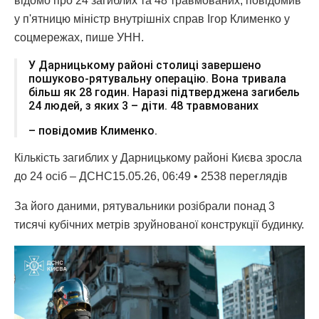
відомо про 24 загиблих та 48 травмованих, повідомив
у п'ятницю міністр внутрішніх справ Ігор Клименко у
соцмережах, пише УНН.
У Дарницькому районі столиці завершено
пошуково-рятувальну операцію. Вона тривала
більш як 28 годин. Наразі підтверджена загибель
24 людей, з яких 3 – діти. 48 травмованих
– повідомив Клименко.
Кількість загиблих у Дарницькому районі Києва зросла
до 24 осіб – ДСНС15.05.26, 06:49 • 2538 переглядiв
За його даними, рятувальники розібрали понад 3
тисячі кубічних метрів зруйнованої конструкції будинку.