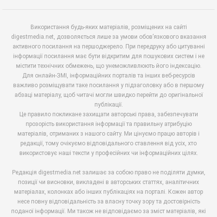
Використання будь-яких матеріалів, розміщених на сайті
digestmedia.net, дозволяється лише за умови обов’язкового вказання
активного посилання на першоджерело. При передруку або цитуванні
інформації посилання має бути відкритим для пошукових систем і не
містити технічних обмежень, що унеможливлюють його індексацію.
Для онлайн-ЗМІ, інформаційних порталів та інших веб-ресурсів
важливо розміщувати таке посилання у підзаголовку або в першому
абзаці матеріалу, щоб читачі могли швидко перейти до оригінальної
публікації.
Це правило покликане захищати авторські права, забезпечувати
прозорість використання інформації та правильну атрибуцію
матеріалів, отриманих з нашого сайту. Ми цінуємо працю авторів і
редакції, тому очікуємо відповідального ставлення від усіх, хто
використовує наші тексти у професійних чи інформаційних цілях.
Редакція digestmedia.net залишає за собою право не поділяти думки,
позиції чи висновки, викладені в авторських статтях, аналітичних
матеріалах, колонках або інших публікаціях на порталі. Кожен автор
несе повну відповідальність за власну точку зору та достовірність
поданої інформації. Ми також не відповідаємо за зміст матеріалів, які