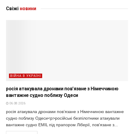
Свіжі
новини
ВІЙНА В УКРАЇНІ
росія атакувала дронами пов’язане з Німеччиною
вантажне судно поблизу Одеси
06.08.2026
росія атакувала дронами пов’язане з Німеччиною вантажне
судно поблизу Одеси<p>російські безпілотники атакували
вантажне судно EMIL під прапором Ліберії, пов'язане з...