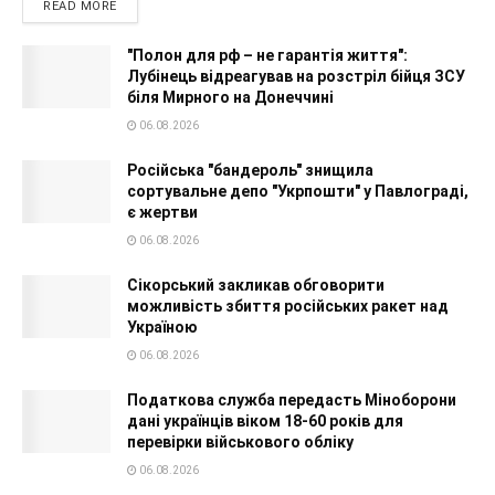
READ MORE
"Полон для рф – не гарантія життя":
Лубінець відреагував на розстріл бійця ЗСУ
біля Мирного на Донеччині
06.08.2026
Російська "бандероль" знищила
сортувальне депо "Укрпошти" у Павлограді,
є жертви
06.08.2026
Сікорський закликав обговорити
можливість збиття російських ракет над
Україною
06.08.2026
Податкова служба передасть Міноборони
дані українців віком 18-60 років для
перевірки військового обліку
06.08.2026