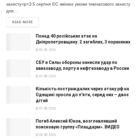
захисту<p>З 5 серпня ЄС змінює умови тимчасового захисту
для...
READ MORE
Понад 40 російських атак на
Дніпропетровщину: 2 загиблих, 3 поранених
03.08.2026
СБУ и Силы обороны нанесли удар по
авиазаводу, порту и нефтезаводу в России
01.08.2026
Кількість постраждалих через атаку рф на
Одещині зросла до п'яти, серед них – двоє
дітей
01.08.2026
Погиб Алексей Юков, возглавлявший
поисковую группу «Плацдарм». ВИДЕО
05.08.2026