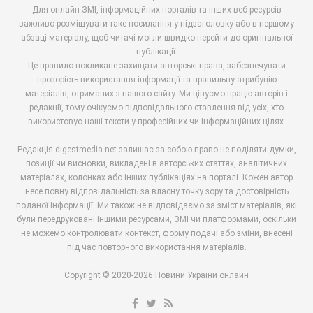
Для онлайн-ЗМІ, інформаційних порталів та інших веб-ресурсів
важливо розміщувати таке посилання у підзаголовку або в першому
абзаці матеріалу, щоб читачі могли швидко перейти до оригінальної
публікації.
Це правило покликане захищати авторські права, забезпечувати
прозорість використання інформації та правильну атрибуцію
матеріалів, отриманих з нашого сайту. Ми цінуємо працю авторів і
редакції, тому очікуємо відповідального ставлення від усіх, хто
використовує наші тексти у професійних чи інформаційних цілях.
Редакція digestmedia.net залишає за собою право не поділяти думки,
позиції чи висновки, викладені в авторських статтях, аналітичних
матеріалах, колонках або інших публікаціях на порталі. Кожен автор
несе повну відповідальність за власну точку зору та достовірність
поданої інформації. Ми також не відповідаємо за зміст матеріалів, які
були передруковані іншими ресурсами, ЗМІ чи платформами, оскільки
не можемо контролювати контекст, форму подачі або зміни, внесені
під час повторного використання матеріалів.
Copyright © 2020-2026 Новини України онлайн