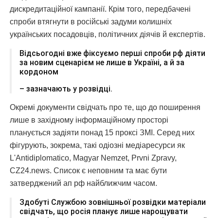
дискредитаційної кампанії. Крім того, передбачені
спроби втягнути в російські задуми колишніх
українських посадовців, політичних діячів й експертів.
Відсьогодні вже фіксуємо перші спроби рф діяти
за новим сценарієм не лише в Україні, а й за
кордоном
– зазначають у розвідці.
Окремі документи свідчать про те, що до поширення
лише в західному інформаційному просторі
планується задіяти понад 15 проксі ЗМІ. Серед них
фігурують, зокрема, такі одіозні медіаресурси як
L'Antidiplomatico, Magyar Nemzet, Prvni Zpravy,
CZ24.news. Список є неповним та має бути
затверджений ап рф найближчим часом.
Здобуті Службою зовнішньої розвідки матеріали
свідчать, що росія планує лише нарощувати