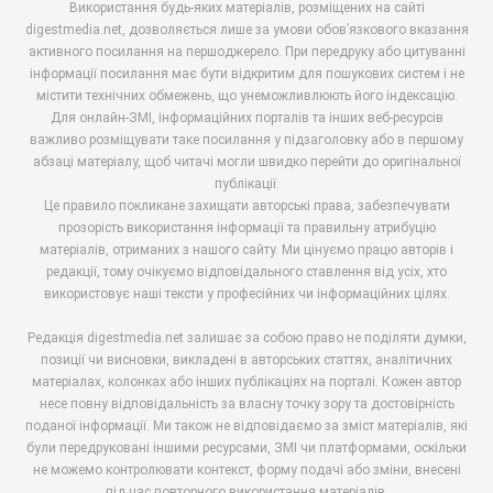
Використання будь-яких матеріалів, розміщених на сайті
digestmedia.net, дозволяється лише за умови обов’язкового вказання
активного посилання на першоджерело. При передруку або цитуванні
інформації посилання має бути відкритим для пошукових систем і не
містити технічних обмежень, що унеможливлюють його індексацію.
Для онлайн-ЗМІ, інформаційних порталів та інших веб-ресурсів
важливо розміщувати таке посилання у підзаголовку або в першому
абзаці матеріалу, щоб читачі могли швидко перейти до оригінальної
публікації.
Це правило покликане захищати авторські права, забезпечувати
прозорість використання інформації та правильну атрибуцію
матеріалів, отриманих з нашого сайту. Ми цінуємо працю авторів і
редакції, тому очікуємо відповідального ставлення від усіх, хто
використовує наші тексти у професійних чи інформаційних цілях.
Редакція digestmedia.net залишає за собою право не поділяти думки,
позиції чи висновки, викладені в авторських статтях, аналітичних
матеріалах, колонках або інших публікаціях на порталі. Кожен автор
несе повну відповідальність за власну точку зору та достовірність
поданої інформації. Ми також не відповідаємо за зміст матеріалів, які
були передруковані іншими ресурсами, ЗМІ чи платформами, оскільки
не можемо контролювати контекст, форму подачі або зміни, внесені
під час повторного використання матеріалів.