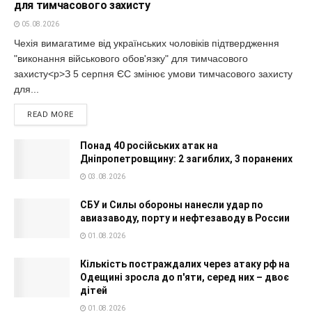
для тимчасового захисту
05.08.2026
Чехія вимагатиме від українських чоловіків підтвердження
"виконання військового обов'язку" для тимчасового
захисту<p>З 5 серпня ЄС змінює умови тимчасового захисту
для...
READ MORE
Понад 40 російських атак на
Дніпропетровщину: 2 загиблих, 3 поранених
03.08.2026
СБУ и Силы обороны нанесли удар по
авиазаводу, порту и нефтезаводу в России
01.08.2026
Кількість постраждалих через атаку рф на
Одещині зросла до п'яти, серед них – двоє
дітей
01.08.2026