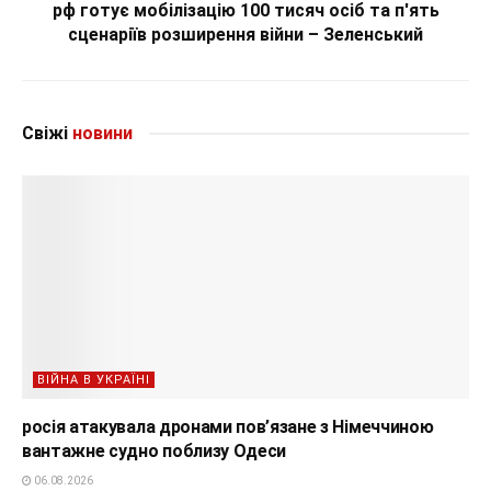
рф готує мобілізацію 100 тисяч осіб та п'ять
сценаріїв розширення війни – Зеленський
Свіжі
новини
ВІЙНА В УКРАЇНІ
росія атакувала дронами пов’язане з Німеччиною
вантажне судно поблизу Одеси
06.08.2026