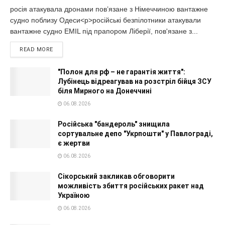
росія атакувала дронами пов’язане з Німеччиною вантажне
судно поблизу Одеси<p>російські безпілотники атакували
вантажне судно EMIL під прапором Ліберії, пов'язане з...
READ MORE
"Полон для рф – не гарантія життя":
Лубінець відреагував на розстріл бійця ЗСУ
біля Мирного на Донеччині
06.08.2026
Російська "бандероль" знищила
сортувальне депо "Укрпошти" у Павлограді,
є жертви
06.08.2026
Сікорський закликав обговорити
можливість збиття російських ракет над
Україною
06.08.2026