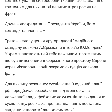
комплектування сил оборони України. Це завдання є
критичним для них на тлі великих втрат росіян на
фронті.
Друге – дискредитація Президента України, його
команди та членів сімʼї.
Третє – недопущення другорядності "медійного
скандалу довкола А.Єрмака та інтерв’ю Ю.Мендель".
У кремлі вважають цей кейс важливим, проте таким,
що був витіснений з інформаційного простору Європи
через міжнародні події, зокрема ситуацію довкола
Ірану.
Для виклику резонансу суспільства "медійний план"
рф передбачає розроблення від імені органів
державної влади фейкових документів та вкидання їх
суспільству. російська пропаганда навіть поставила
завдання створити "ляльки-символи"