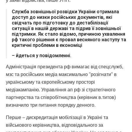
у заяві відомства, пише УНН.
Служба зовнішньої розвідки України отримала
доступ до низки російських документів, які
свідчать про підготовку до дестабілізації
ситуації в нашій державі та підрив її зовнішньої
підтримки. Як стало відомо, причиною ухвалення
рф такого рішення є провал весняного наступу та
критичні проблеми в економіці
– йдеться у повідомленні.
Адміністрація президента рф вимагає від спецслужб,
мзс та російських медіа максимально "розігнати" в
українському та європейському просторі
медіакампанію. Управління ап рф зі стратегічного
партнерства та співробітництва (керівник в.титов)
визначило три питання порядку денного.
Перше – дискредитація мобілізації в Україні та
військового керівництва, відповідального за