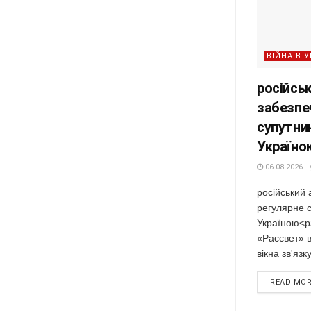
ВІЙНА В У
російськ
забезпе
супутни
Україно
06.08.2026
російський 
регулярне 
Україною<p
«Рассвет» в
вікна зв'язк
READ MO