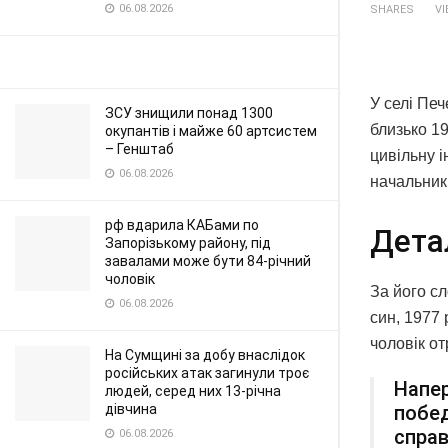
06.08.2026
SHARES
V
У селі Пе
ЗСУ знищили понад 1300
близько 19
окупантів і майже 60 артсистем
– Генштаб
цивільну і
06.08.2026
начальник
рф вдарила КАБами по
Дета
Запорізькому району, під
завалами може бути 84-річний
чоловік
За його с
06.08.2026
син, 1977 
чоловік от
На Сумщині за добу внаслідок
російських атак загинули троє
Напер
людей, серед них 13-річна
побед
дівчина
справ
06.08.2026