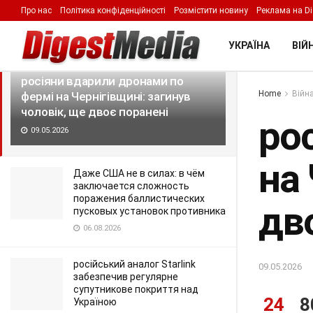
Про нас
Політика конфіденційності
Розмістити новину
Реклама на Di
LATEST
TRENDING
Filter
УКРАЇНА
ВІЙН
росіяни вдарили дронами по
Home
Війна
фермі на Чернігівщині: загинув
чоловік, ще двоє поранені
ро
09.05.2026
на 
Даже США не в силах: в чём
заключается сложность
поражения баллистических
дв
пусковых установок противника
06.08.2026
російський аналог Starlink
09.05.2026
забезпечив регулярне
супутникове покриття над
24
8
Україною