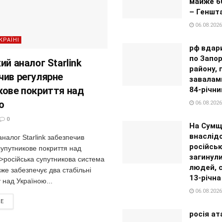
майже 6
– Геншт
06.08.2026
КРАЇНІ
рф вдар
по Запор
ий аналог Starlink
району, 
чив регулярне
завалам
кове покриття над
84-річни
ю
06.08.2026
0
На Сумщ
внаслід
аналог Starlink забезпечив
російськ
супутникове покриття над
загинул
>російська супутникова система
людей, 
же забезпечує два стабільні
13-річна
у над Україною...
06.08.2026
RE
росія ат