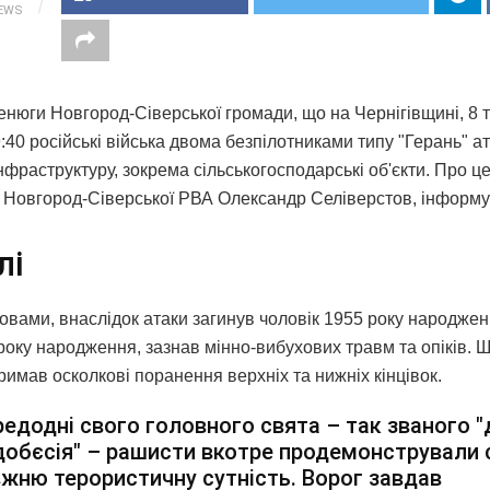
IEWS
ченюги Новгород-Сіверської громади, що на Чернігівщині, 8 
:40 російські війська двома безпілотниками типу "Герань" а
нфраструктуру, зокрема сільськогосподарські об'єкти. Про ц
 Новгород-Сіверської РВА Олександр Селіверстов, інформ
лі
ловами, внаслідок атаки загинув чоловік 1955 року народжен
року народження, зазнав мінно-вибухових травм та опіків. 
римав осколкові поранення верхніх та нижніх кінцівок.
едодні свого головного свята – так званого "
обєсія" – рашисти вкотре продемонстрували
жню терористичну сутність. Ворог завдав