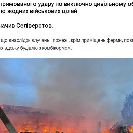
прямованого удару по виключно цивільному об
ло жодних військових цілей
начив Селіверстов.
, що внаслідок влучань і пожежі, крім приміщень ферми, пов
кладську будівлю з комбікормом.