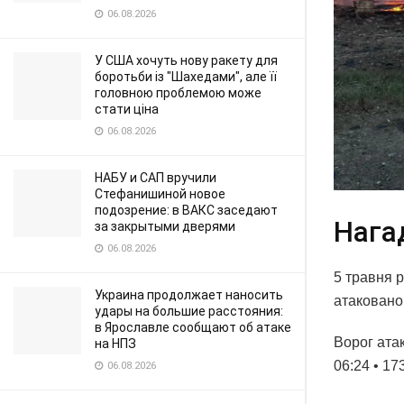
06.08.2026
У США хочуть нову ракету для
боротьби із "Шахедами", але її
головною проблемою може
стати ціна
06.08.2026
НАБУ и САП вручили
Стефанишиной новое
подозрение: в ВАКС заседают
Нага
за закрытыми дверями
06.08.2026
5 травня 
Украина продолжает наносить
атаковано 
удары на большие расстояния:
в Ярославле сообщают об атаке
Ворог ата
на НПЗ
06:24 • 17
06.08.2026