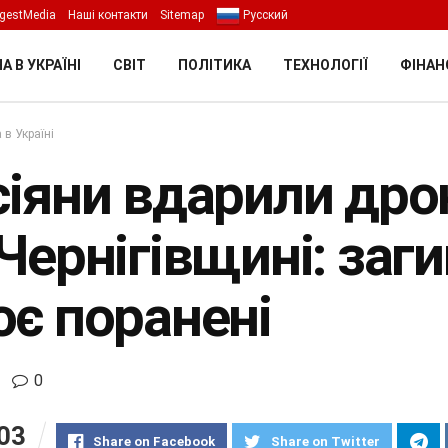
gestMedia
Наші контакти
Sitemap
Русский
А В УКРАЇНІ
СВІТ
ПОЛІТИКА
ТЕХНОЛОГІЇ
ФІНАН
 в Україні
сіяни вдарили дро
Чернігівщині: заг
оє поранені
0
03
Share on Facebook
Share on Twitter