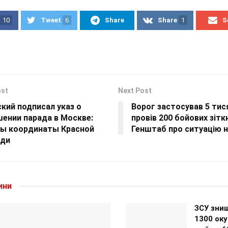
10
Tweet
6
Share
Share
1
S
ost
Next Post
кий подписал указ о
Ворог застосував 5 тис
шении парада в Москве:
провів 200 бойових зітк
ны координаты Красной
Генштаб про ситуацію н
ди
ини
ЗСУ зни
1300 оку