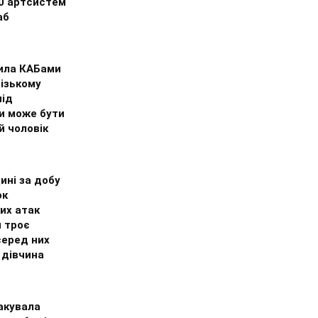
0 артсистем
аб
ила КАБами
ізькому
під
и може бути
й чоловік
ині за добу
ок
их атак
и троє
серед них
 дівчина
акувала