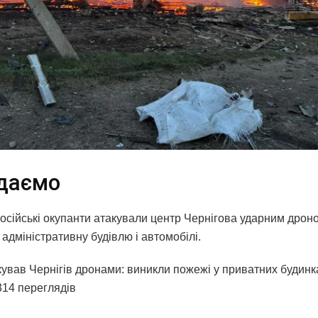
даємо
російські окупанти атакували центр Чернігова ударним дрон
адміністративну будівлю і автомобілі.
кував Чернігів дронами: виникли пожежі у приватних будинк
314 переглядiв