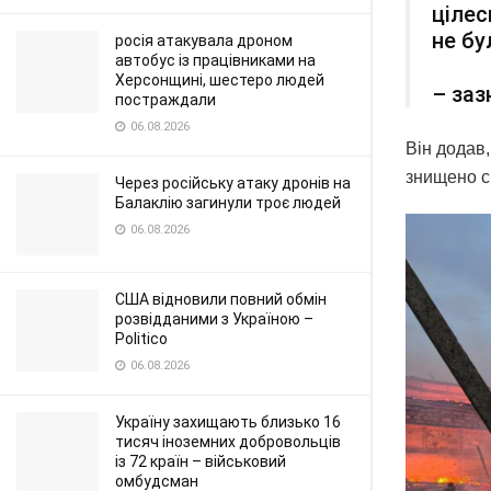
цілес
не бу
росія атакувала дроном
автобус із працівниками на
Херсонщині, шестеро людей
– заз
постраждали
06.08.2026
Він додав
знищено с
Через російську атаку дронів на
Балаклію загинули троє людей
06.08.2026
США відновили повний обмін
розвідданими з Україною –
Politico
06.08.2026
Україну захищають близько 16
тисяч іноземних добровольців
із 72 країн – військовий
омбудсман