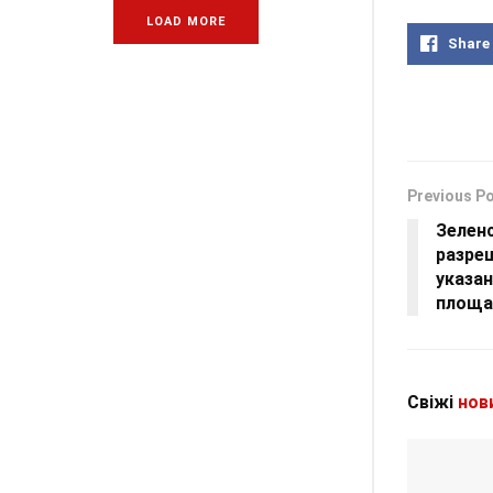
LOAD MORE
Share
Previous P
Зеленс
разре
указа
площа
Свіжі
нов