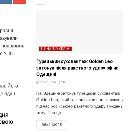
травня
такували
е повідомив
ВІЙНА В УКРАЇНІ
ує УНН.
Турецький суховантаж Golden Leo
затонув після ракетного удару рф на
Одещині
26.07.2026
0
ня. Його
На Одещині затонув турецький суховантаж
Ще один
Golden Leo, який зазнав важких пошкоджень
під час російського ракетного удару тиждень
тому. Про це...
дня
 свою
READ MORE