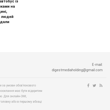
втобус із
иками на
ині,
 людей
дали
E-mail:
digestmediaholding@gmail.com
ше за умови обов’язкового
посилання має бути відкритим
ю. Для онлайн-ЗМІ,
аголовку або в першому абзаці