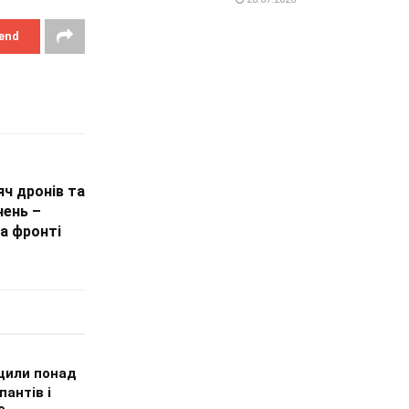
end
яч дронів та
нень –
а фронті
щили понад
пантів і