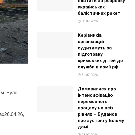
платить за розробку
українських
балістичних ракет
30.07.2026
Керівників
організацій
судитимуть за
підготовку
кримських дітей до
служби в армії рф
31.07.2026
Домовилися про
ом. Було
інтенсифікацію
перемовного
процесу на всіх
рівнях – Буданов
ах26.04.26,
про зустріч у Білому
домі
28.07.2026