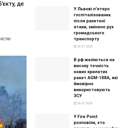
’єкту, де
У Львові п'ятеро
госпіталізованих
після ракетної
атаки, змінено рух
громадського
транспорту
ністю
30.07.2026
В рф жаліються на
високу точність
нових крилатих
ракет AGM-188A, які
ймовірно
використовують
ЗСУ
26.07.2026
У Fire Point
розповіли, хто