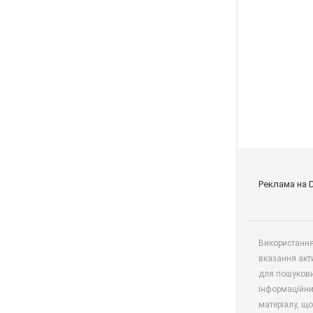
Реклама на 
Використання 
вказання акт
для пошукови
інформаційни
матеріалу, що