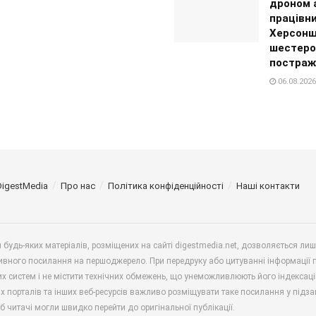
дроном а
працівн
Херсонщ
шестеро
постраж
06.08.2026
DigestMedia
Про нас
Політика конфіденційності
Наші контакти
будь-яких матеріалів, розміщених на сайті digestmedia.net, дозволяється ли
ивного посилання на першоджерело. При передруку або цитуванні інформації 
х систем і не містити технічних обмежень, що унеможливлюють його індексаці
х порталів та інших веб-ресурсів важливо розміщувати таке посилання у підз
б читачі могли швидко перейти до оригінальної публікації.