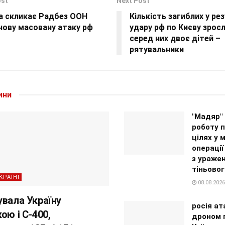
ost
Next Post
на скликає Радбез ООН
Кількість загиблих у ре
нову масовану атаку рф
удару рф по Києву зросл
серед них двоє дітей –
рятувальники
ини
"Мадяр"
роботу п
цілях у 
операції
з ураже
тіньовог
КРАЇНІ
08.08.2026
увала Україну
росія ат
ою і С-400,
дроном 