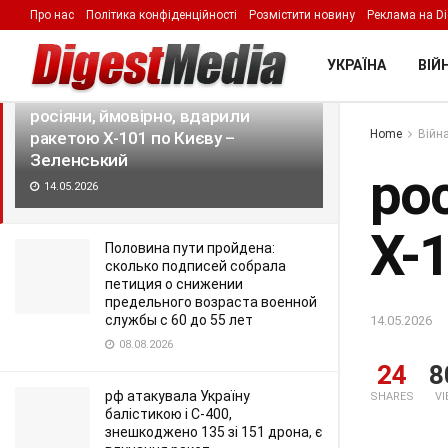
Про нас
Політика конфіденційності
Розмістити новину
Реклама на Di
LATEST
TRENDING
Filter
УКРАЇНА
ВІЙН
росіяни, ймовірно, вдарили
Home
Війна
ракетою Х-101 по Києву –
Зеленський
ро
14.05.2026
Х-
Половина пути пройдена:
сколько подписей собрала
петиция о снижении
предельного возраста военной
службы с 60 до 55 лет
14.05.2026
08.08.2026
24
8
рф атакувала Україну
SHARES
V
балістикою і С-400,
знешкоджено 135 зі 151 дрона, є