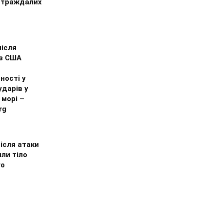
остраждалих
після
 з США
ності у
ударів у
морі –
rg
після атаки
ли тіло
го