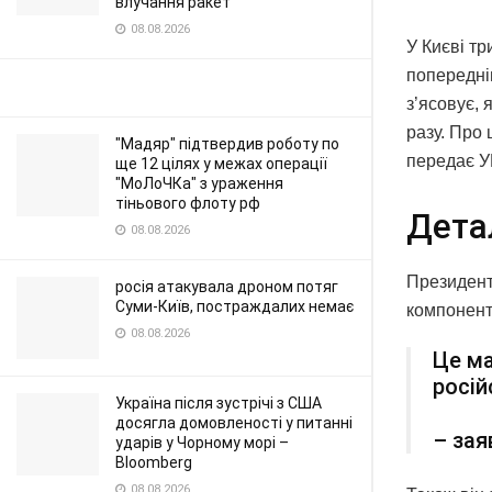
влучання ракет
08.08.2026
У Києві тр
попередні
з’ясовує, 
разу. Про 
"Мадяр" підтвердив роботу по
передає У
ще 12 цілях у межах операції
"МоЛоЧКа" з ураження
тіньового флоту рф
Дета
08.08.2026
Президент 
росія атакувала дроном потяг
Суми-Київ, постраждалих немає
компоненти
08.08.2026
Це ма
росій
Україна після зустрічі з США
досягла домовленості у питанні
– зая
ударів у Чорному морі –
Bloomberg
08.08.2026