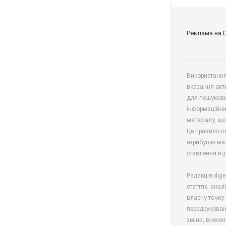
Реклама на 
Використання 
вказання акт
для пошукови
інформаційни
матеріалу, що
Це правило п
атрибуцію мат
ставлення від
Редакція dige
статтях, анал
власну точку 
передрукован
зміни, внесен