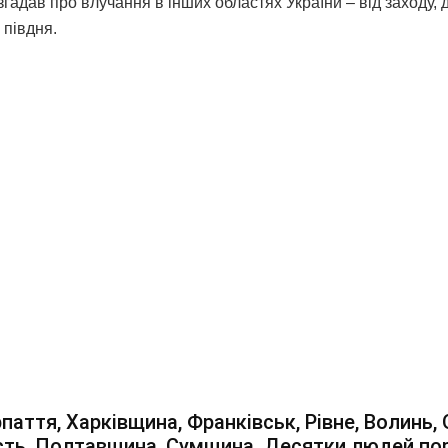
згадав про влучання в інших областях України – від заходу, д
о півдня.
паття, Харківщина, Франківськ, Рівне, Волинь,
ть, Полтавщина, Сумщина. Десятки людей пор