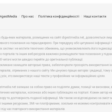
DigestMedia
Про нас
Політика конфіденційності
Наші контакти
будь-яких матеріалів, розміщених на сайті digestmedia.net, дозволяється ли
ивного посилання на першоджерело. При передруку або цитуванні інформації 
х систем і не містити технічних обмежень, що унеможливлюють його індексаці
х порталів та інших веб-ресурсів важливо розміщувати таке посилання у підз
б читачі могли швидко перейти до оригінальної публікації.
окликане захищати авторські права, забезпечувати прозорість використання і
еріалів, отриманих з нашого сайту. Ми цінуємо працю авторів і редакції, тому
 усіх, хто використовує наші тексти у професійних чи інформаційних цілях.
stmedia.net залишає за собою право не поділяти думки, позиції чи висновки, 
ітичних матеріалах, колонках або інших публікаціях на порталі. Кожен автор н
зору та достовірність поданої інформації. Ми також не відповідаємо за зміст м
і іншими ресурсами, ЗМІ чи платформами, оскільки не можемо контролювати к
і під час повторного використання матеріалів.