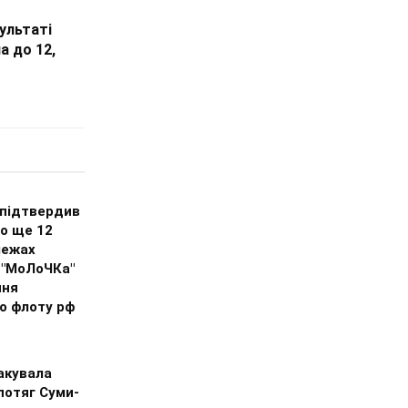
зультаті
а до 12,
 підтвердив
о ще 12
межах
 "МоЛоЧКа"
ння
о флоту рф
акувала
потяг Суми-