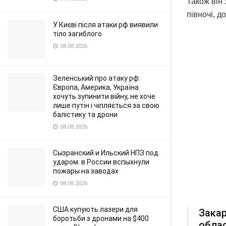
Також він 
півночі, д
У Києві після атаки рф виявили
тіло загиблого
08.08.2026
Зеленський про атаку рф:
Європа, Америка, Україна
хочуть зупинити війну, не хоче
лише путін і чіпляється за свою
балістику та дрони
08.08.2026
Сызранский и Ильский НПЗ под
ударом: в России вспыхнули
пожары на заводах
08.08.2026
США купують лазери для
Закар
боротьби з дронами на $400
облас