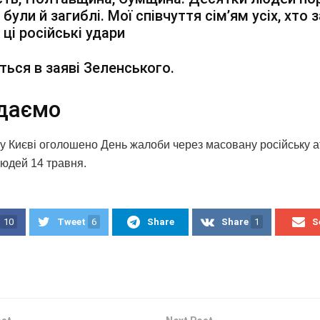
 були й загиблі. Мої співчуття сімʼям усіх, хто 
 ці російські удари
ться в заяві Зеленського.
даємо
 у Києві оголошено День жалоби через масовану російську а
людей 14 травня.
10
Tweet
6
Share
Share
1
S