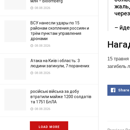
млн – Bloomberg
жаль,
08.08.2026
через
ВСУ нанесли удары по 15
– йде
районам скопления россиян и
трём пунктам управления
дронами
Нага
08.08.2026
15 травня
Атака на Київ і область: 3
людини загинули, 7 поранених
загибель 
08.08.2026
Share
російські війська за добу
втратили майже 1200 солдатів
та 1751 БпЛА
08.08.2026
LOAD MORE