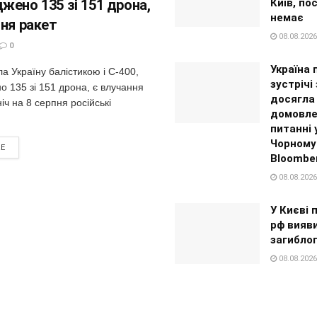
жено 135 зі 151 дрона,
Київ, п
немає
ння ракет
08.08.2026
0
Україна 
а Україну балістикою і С-400,
зустрічі
 135 зі 151 дрона, є влучання
досягла
іч на 8 серпня російські
домовле
питанні 
Чорному 
RE
Bloombe
08.08.2026
У Києві 
рф вияви
загибло
08.08.2026