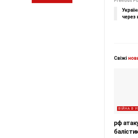
Previous P
Украї
через 
Свіжі
нов
ВІЙНА В У
рф атак
балістик