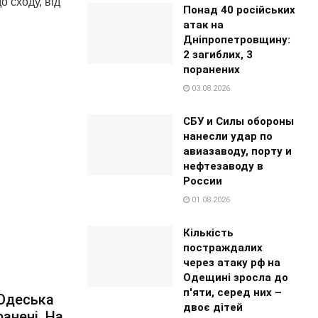
о сходу, від
Понад 40 російських
атак на
Дніпропетровщину:
2 загиблих, 3
поранених
03.08.2026
СБУ и Силы обороны
нанесли удар по
авиазаводу, порту и
нефтезаводу в
России
01.08.2026
Кількість
постраждалих
через атаку рф на
Одещині зросла до
п'яти, серед них –
 Одеська
двоє дітей
анені. На