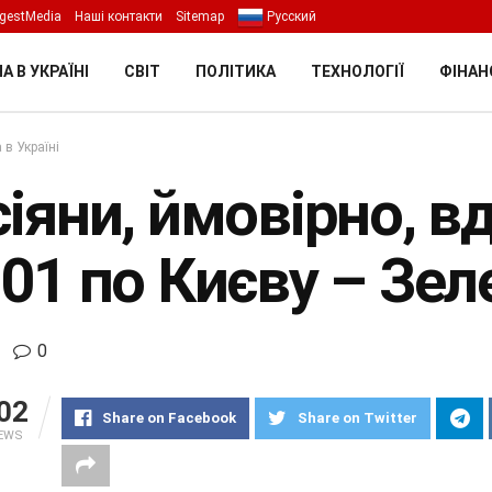
gestMedia
Наші контакти
Sitemap
Русский
А В УКРАЇНІ
СВІТ
ПОЛІТИКА
ТЕХНОЛОГІЇ
ФІНАН
 в Україні
сіяни, ймовірно, 
101 по Києву – Зе
0
02
Share on Facebook
Share on Twitter
IEWS