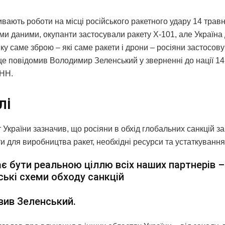
ивають роботи на місці російського ракетного удару 14 травн
ми даними, окупанти застосували ракету Х-101, але Україна
яку саме зброю – які саме ракети і дрони – росіяни застосов
це повідомив Володимир Зеленський у зверненні до нації 14
НН.
лі
України зазначив, що росіяни в обхід глобальних санкцій з
 для виробництва ракет, необхідні ресурси та устаткування
є бути реальною ціллю всіх наших партнерів –
ські схеми обходу санкцій
вив Зеленський.