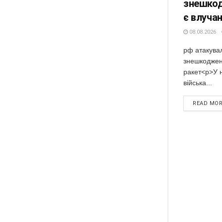
знешкод
є влуча
08.08.2026
рф атакувал
знешкоджено
ракет<p>У н
війська...
READ MO