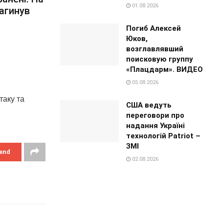
01.08.2026
загинув
Погиб Алексей
Юков,
возглавлявший
поисковую группу
«Плацдарм». ВИДЕО
05.08.2026
таку та
США ведуть
переговори про
надання Україні
технологій Patriot –
ЗМІ
end
02.08.2026