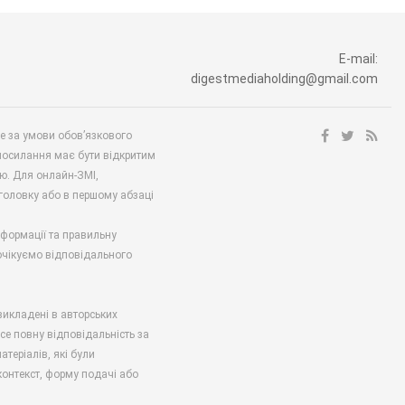
E-mail:
digestmediaholding@gmail.com
ше за умови обов’язкового
посилання має бути відкритим
ю. Для онлайн-ЗМІ,
аголовку або в першому абзаці
нформації та правильну
 очікуємо відповідального
викладені в авторських
есе повну відповідальність за
атеріалів, які були
онтекст, форму подачі або