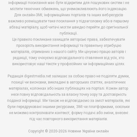
інформації посилання має бути відкритим для пошукових систем і не
містити технічних обмежень, що унеможливлюють його індексацію.
Для онлайн-ЗМІ, інформаційних порталів та інших веб-ресурсів
важливо розміщувати таке посилання у підзаголовку або в першому
абзаці матеріалу, щоб читачі могли швидко перейти до оригінальної
публікації.
Це правило покликане захищати авторські права, забезпечувати
прозорість використання інформації та правильну атрибуцію
матеріалів, отриманих з нашого сайту. Ми цінуємо працю авторів і
редакції, тому очікуємо відповідального ставлення від усіх, хто
використовує наші тексти у професійних чи інформаційних цілях.
Редакція digestmedia.net залишає за собою право не поділяти думки,
позиції чи висновки, викладені в авторських статтях, аналітичних
матеріалах, колонках або інших публікаціях на порталі. Кожен автор
несе повну відповідальність за власну точку зору та достовірність
поданої інформації. Ми також не відповідаємо за зміст матеріалів, які
були передруковані іншими ресурсами, ЗМІ чи платформами, оскільки
не можемо контролювати контекст, форму подачі або зміни, внесені
під час повторного використання матеріалів.
Copyright © 2020-2026 Новини України онлайн