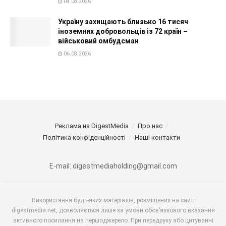
04.08.2026
Україну захищають близько 16 тисяч
іноземних добровольців із 72 країн –
військовий омбудсман
06.08.2026
Реклама на DigestMedia
Про нас
Політика конфіденційності
Наші контакти
E-mail: digestmediaholding@gmail.com
Використання будь-яких матеріалів, розміщених на сайті
digestmedia.net, дозволяється лише за умови обов’язкового вказання
активного посилання на першоджерело. При передруку або цитуванні