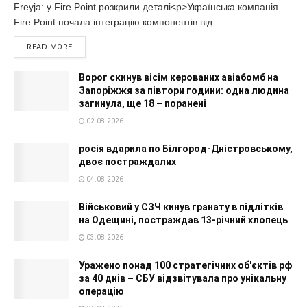
Freyja: у Fire Point розкрили деталі<p>Українська компанія
Fire Point почала інтеграцію компонентів від...
READ MORE
Ворог скинув вісім керованих авіабомб на
Запоріжжя за півтори години: одна людина
загинула, ще 18 – поранені
02.08.2026
росія вдарила по Білгород-Дністровському,
двоє постраждалих
04.08.2026
Військовий у СЗЧ кинув гранату в підлітків
на Одещині, постраждав 13-річний хлопець
03.08.2026
Уражено понад 100 стратегічних об'єктів рф
за 40 днів – СБУ відзвітувала про унікальну
операцію