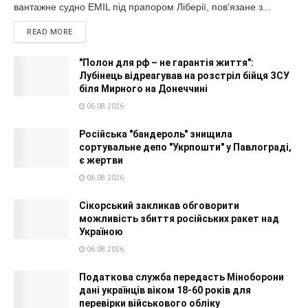
вантажне судно EMIL під прапором Ліберії, пов'язане з...
READ MORE
"Полон для рф – не гарантія життя":
Лубінець відреагував на розстріл бійця ЗСУ
біля Мирного на Донеччині
06.08.2026
Російська "бандероль" знищила
сортувальне депо "Укрпошти" у Павлограді,
є жертви
06.08.2026
Сікорський закликав обговорити
можливість збиття російських ракет над
Україною
06.08.2026
Податкова служба передасть Міноборони
дані українців віком 18-60 років для
перевірки військового обліку