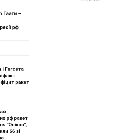
о Гааги –
есії рф
 і Гегсета
нфлікт
ефіцит ракет
ьох
их рф ракет
ня "Онікса",
ли 66 зі
на