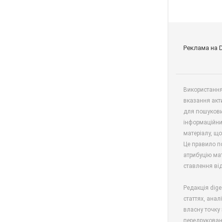
Реклама на 
Використання 
вказання акт
для пошукови
інформаційни
матеріалу, що
Це правило п
атрибуцію мат
ставлення від
Редакція dige
статтях, анал
власну точку 
передрукован