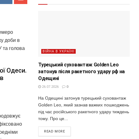
семеро
ку доби в
У та голова
ВІЙНА В УКРАЇНІ
Турецький суховантаж Golden Leo
ої Одеси.
затонув після ракетного удару рф на
ів
Одещині
26.07.2026
0
На Одещині затонув турецький суховантаж
Golden Leo, який зазнав важких пошкоджень
під час російського ракетного удару тиждень
продовжує
тому. Про це...
афіксовано
READ MORE
ередніми