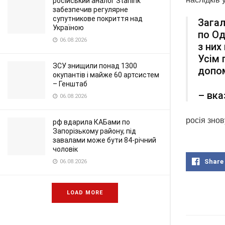
російський аналог Starlink
забезпечив регулярне
супутникове покриття над
Загал
Україною
по Од
06.08.2026
з них
Усім 
ЗСУ знищили понад 1300
допо
окупантів і майже 60 артсистем
– Генштаб
– вка
06.08.2026
росія знов
рф вдарила КАБами по
Запорізькому району, під
завалами може бути 84-річний
чоловік
Share
06.08.2026
LOAD MORE