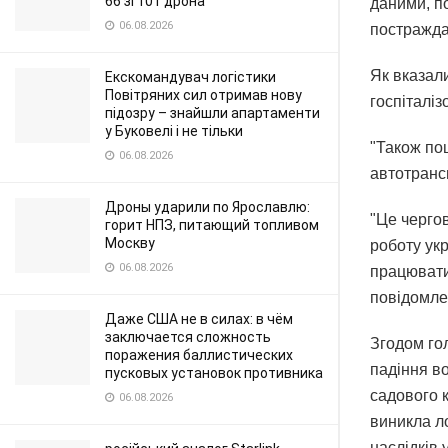
66 зі 101 дрона
даними, п
06.08.2026
постражда
Як вказал
Екскомандувач логістики
Повітряних сил отримав нову
госпіталі
підозру – знайшли апартаменти
у Буковелі і не тільки
"Також по
06.08.2026
автотранс
Дроны ударили по Ярославлю:
"Це черго
горит НПЗ, питающий топливом
Москву
роботу укр
06.08.2026
працювати 
повідомле
Даже США не в силах: в чём
заключается сложность
Згодом го
поражения баллистических
падіння в
пусковых установок противника
садового 
06.08.2026
виникла л
наслідків 