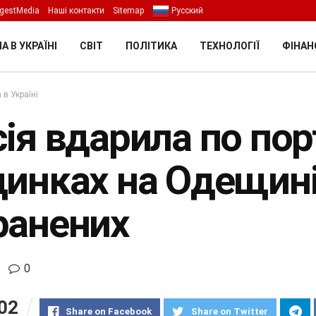
gestMedia
Наші контакти
Sitemap
Русский
А В УКРАЇНІ
СВІТ
ПОЛІТИКА
ТЕХНОЛОГІЇ
ФІНАН
 в Україні
сія вдарила по по
динках на Одещині
ранених
0
02
Share on Facebook
Share on Twitter