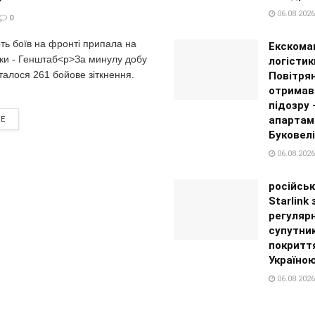
06.08.2026
0
ть боїв на фронті припала на
Екскома
ки - Генштаб<p>За минулу добу
логістик
талося 261 бойове зіткнення.
Повітря
отримав
підозру
апартам
RE
Буковелі
06.08.2026
російськ
Starlink
регуляр
супутни
покритт
Україно
06.08.2026