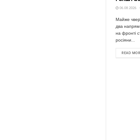
06.08.2026
Майже чвер
два напрям
на фронті с
росіяни...
READ MO