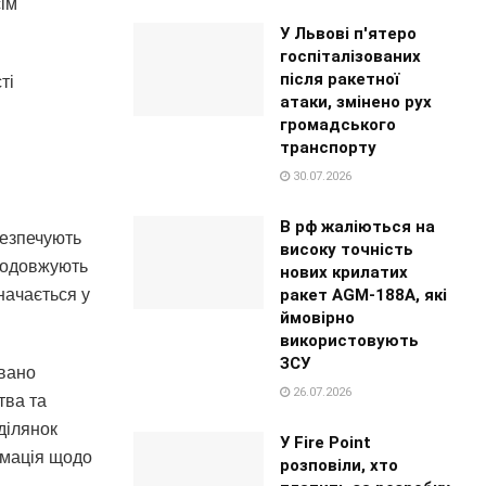
ім
У Львові п'ятеро
госпіталізованих
після ракетної
ті
атаки, змінено рух
громадського
транспорту
30.07.2026
В рф жаліються на
безпечують
високу точність
продовжують
нових крилатих
ракет AGM-188A, які
значається у
ймовірно
використовують
ЗСУ
овано
26.07.2026
тва та
ділянок
У Fire Point
рмація щодо
розповіли, хто