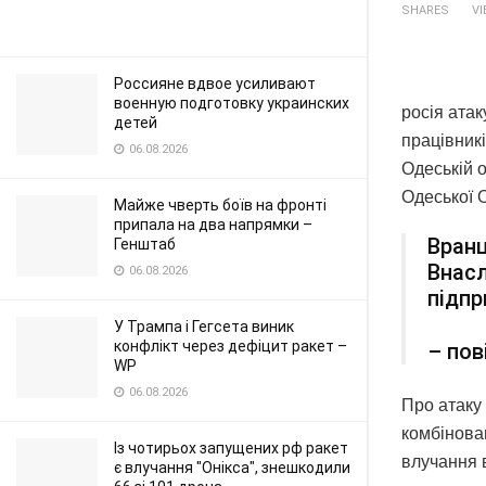
SHARES
V
Россияне вдвое усиливают
военную подготовку украинских
росія атак
детей
працівникі
06.08.2026
Одеській 
Одеської 
Майже чверть боїв на фронті
припала на два напрямки –
Вранц
Генштаб
Внасл
06.08.2026
підпр
У Трампа і Гегсета виник
конфлікт через дефіцит ракет –
– пов
WP
06.08.2026
Про атаку
комбінова
Із чотирьох запущених рф ракет
влучання в
є влучання "Онікса", знешкодили