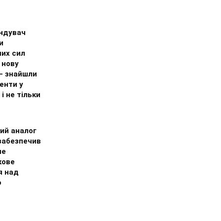
ндувач
и
них сил
 нову
 – знайшли
енти у
 і не тільки
ий аналог
 забезпечив
не
кове
я над
ю