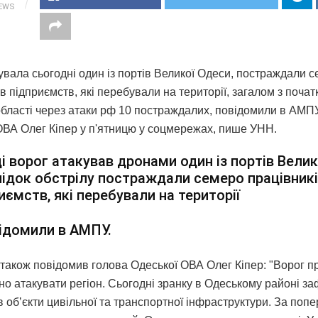
IEWS
увала сьогодні один із портів Великої Одеси, постраждали 
в підприємств, які перебували на території, загалом з почат
області через атаки рф 10 постраждалих, повідомили в АМП
ОВА Олег Кіпер у п'ятницю у соцмережах, пише УНН.
і ворог атакував дронами один із портів Велик
ідок обстрілу постраждали семеро працівник
иємств, які перебували на території
ідомили в АМПУ.
 також повідомив голова Одеської ОВА Олег Кіпер: "Ворог 
но атакувати регіон. Сьогодні зранку в Одеському районі з
 обʼєкти цивільної та транспортної інфраструктури. За поп