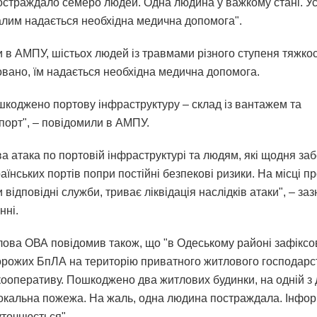
остраждало семеро людей. Одна людина у важкому стані. Ус
лим надається необхідна медична допомога".
и в АМПУ, шістьох людей із травмами різного ступеня тяжкос
зовано, їм надається необхідна медична допомога.
шкоджено портову інфраструктуру – склад із вантажем та
порт", – повідомили в АМПУ.
ва атака по портовій інфраструктурі та людям, які щодня за
аїнських портів попри постійні безпекові ризики. На місці 
відповідні служби, триває ліквідація наслідків атаки", – за
нні.
лова ОВА повідомив також, що "в Одеському районі зафікс
орожих БпЛА на територію приватного житлового господарс
кооперативу. Пошкоджено два житлових будинки, на одній з 
окальна пожежа. На жаль, одна людина постраждала. Інфо
уточнюється".