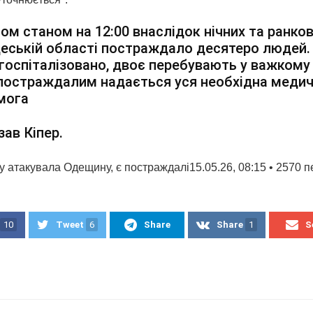
ом станом на 12:00 внаслідок нічних та ранко
еській області постраждало десятеро людей
 госпіталізовано, двоє перебувають у важкому 
постраждалим надається уся необхідна меди
мога
зав Кіпер.
у атакувала Одещину, є постраждалі15.05.26, 08:15 • 2570 п
10
Tweet
6
Share
Share
1
S