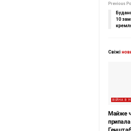
Previous P
Будан
10 зам
кремля
Свіжі
нов
ВІЙНА В У
Майже ч
припала
Геншта