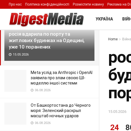
Про нас
Політика конфіденційності
Розмістити новину
Реклама на Di
LATEST
TRENDING
Filter
УКРАЇНА
ВІЙН
росія вдарила по порту та
Home
Війна
житлових будинках на Одещині,
уже 10 поранених
ро
15.05.2026
бу
Meta услід за Anthropic і OpenAI
заявила про злам своєю ШІ-
моделлю іншої системи
по
06.08.2026
От Башкортостана до Черного
моря: Зеленский раскрыл
15.05.2026
масштаб ночных ударов
06.08.2026
24
8