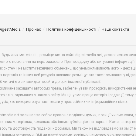
DigestMedia
Про нас
Політика конфіденційності
Наші контакти
будь-яких матеріалів, розміщених на сайті digestmedia.net, дозволяється ли
ивного посилання на першоджерело. При передруку або цитуванні інформації 
х систем і не містити технічних обмежень, що унеможливлюють його індексаці
х порталів та інших веб-ресурсів важливо розміщувати таке посилання у підз
б читачі могли швидко перейти до оригінальної публікації.
окликане захищати авторські права, забезпечувати прозорість використання і
еріалів, отриманих з нашого сайту. Ми цінуємо працю авторів і редакції, тому
 усіх, хто використовує наші тексти у професійних чи інформаційних цілях.
stmedia.net залишає за собою право не поділяти думки, позиції чи висновки, 
ітичних матеріалах, колонках або інших публікаціях на порталі. Кожен автор н
зору та достовірність поданої інформації. Ми також не відповідаємо за зміст м
і іншими ресурсами, ЗМІ чи платформами, оскільки не можемо контролювати к