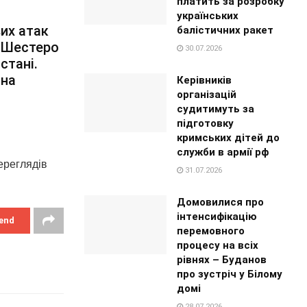
платить за розробку
українських
вих атак
балістичних ракет
. Шестеро
30.07.2026
стані.
чна
Керівників
організацій
судитимуть за
підготовку
кримських дітей до
служби в армії рф
ереглядiв
31.07.2026
Домовилися про
інтенсифікацію
end
перемовного
процесу на всіх
рівнях – Буданов
про зустріч у Білому
домі
28.07.2026