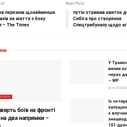
ost
Next Post
ов пережив щонайменше
путін отримав квиток д
ахів на життя з боку
Сибіга про створення
 – The Times
Спецтрибуналу щодо агр
ини
У Трампа
виник ко
через д
– WP
06.08.2026
КРАЇНІ
Із чотир
запущен
верть боїв на фронті
є влучан
 на два напрямки –
знешкоди
б
101 дро