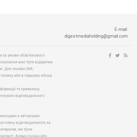
E-mail:
digestmediaholding@gmail.com
ше за умови обов’язкового
посилання має бути відкритим
ю. Для онлайн-ЗМІ,
аголовку або в першому абзаці
нформації та правильну
 очікуємо відповідального
викладені в авторських
есе повну відповідальність за
атеріалів, які були
онтекст, форму подачі або