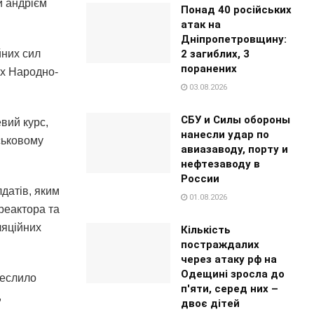
и андрієм
Понад 40 російських
атак на
Дніпропетровщину:
2 загиблих, 3
йних сил
поранених
ах Народно-
03.08.2026
СБУ и Силы обороны
евий курс,
нанесли удар по
йськовому
авиазаводу, порту и
нефтезаводу в
России
лдатів, яким
01.08.2026
реактора та
ляційних
Кількість
постраждалих
через атаку рф на
Одещині зросла до
реслило
п'яти, серед них –
,
двоє дітей