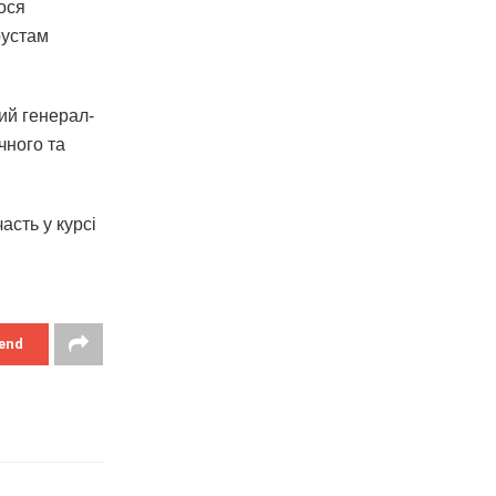
ося
рустам
кий генерал-
чного та
асть у курсі
end