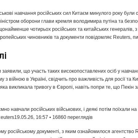
йськові навчання російських сил Китаєм минулого року були 
міністром оборони глави кремля володимира путіна та безп
щонайменше чотирьох російських та китайських генералів, 
вропейських чиновників та документи повідомляє Reuters, 
лі
 заявили, що участь таких високопоставлених осіб у навчанн
у з війною в Україні, свідчить про важливість для росії та К
 яка викликала тривогу в Європі, навіть попри те, що Пекін з
ємно навчали російських військових, і деякі потім поїхали на
Reuters19.05.26, 16:57 • 16860 переглядiв
му російському документі, з яким ознайомилося агентство R