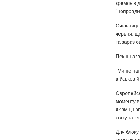
кремль ві
"неправди
Очільниця
червня, щ
та зараз о
Пекін назв
"Ми не наї
військовій
Європейськ
моменту вт
як зміцню
світу та 
Для блоку