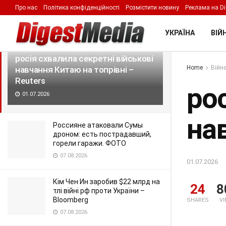
Про нас
Політика конфіденційності
Розмістити новину
Реклама на Di
LATEST
TRENDING
Filter
УКРАЇНА
ВІЙН
росія схвалила секретні військові
Home
Війна
навчання Китаю на топрівні –
Reuters
рос
01.07.2026
нав
Россияне атаковали Сумы
дроном: есть пострадавший,
горели гаражи. ФОТО
07.08.2026
01.07.2026
Кім Чен Ин заробив $22 млрд на
24
8
тлі війні рф проти України –
Bloomberg
SHARES
V
07.08.2026