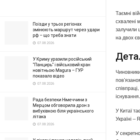
Таємні ві
схвалені 
Поїзди у трьох регіонах
залучили 
змінюють маршрут через удари
рф – що треба знати
на двох є
07.08.2026
Дета
У Криму уразили російський
"Панцирь" і військовий кран
новітньою Magura – ГУР
Чиновники
показало відео
пов'язаном
07.08.2026
співпраці,
існування.
Рада безпеки Німеччини з
Мерцом обговорила дрон з
У Китаї та
вибухівкою біля українського
літака
Україні – 
07.08.2026
У секретно