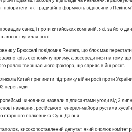
отрібні подальші заходи у відповідь на навчання, враховуюч
і пріоритети, які традиційно формують відносини з Пекіном"
ровадив санкції проти китайських компаній, які, за його да
ь воєнні зусилля росії.
новник у Брюсселі повідомив Reuters, що блок має перестати
еважно крізь економічну призму, а зосередитися на тому, що
го роллю "вирішального фактора, що сприяє війні росії".
ликала Китай припинити підтримку війни росії проти України
202 перегляди
ропейські чиновники назвали підписантами угоди від 2 лип
основі навчання, російського генерал-майора рустама хусаїн
го старшого полковника Сунь Даюня.
ртаполов, високопоставлений депутат, який очолює комітет р