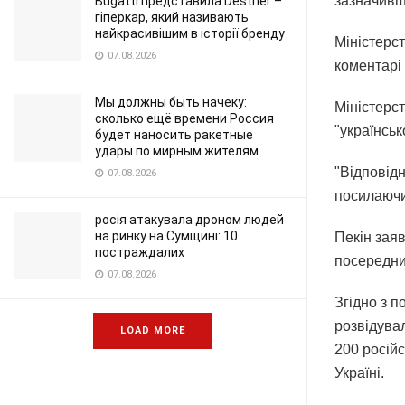
зазначивш
Bugatti представила Destrier –
гіперкар, який називають
найкрасивішим в історії бренду
Міністерст
07.08.2026
коментарі д
Мы должны быть начеку:
Міністерс
сколько ещё времени Россия
"українськ
будет наносить ракетные
удары по мирным жителям
"Відповід
07.08.2026
посилаючис
росія атакувала дроном людей
на ринку на Сумщині: 10
Пекін заяв
постраждалих
посередни
07.08.2026
Згідно з 
розвідувал
LOAD MORE
200 російс
Україні.