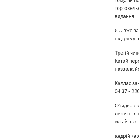
тому, чи п
торговельн
видання.
ЄС вже зап
підтримуют
Третій чи
Китай пер
назвала йо
Каллас зак
04:37 • 2
Обидва єв
лежить в 
китайсько
андрій ка