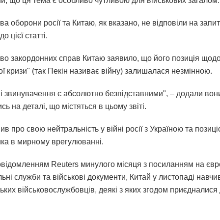
и, що ця тема є особливо чутливою для військових загалом.
ва оборони росії та Китаю, як вказано, не відповіли на запи
о цієї статті.
тво закордонних справ Китаю заявило, що його позиція щод
ої кризи" (так Пекін називає війну) залишалася незмінною.
ні звинувачення є абсолютно безпідставними", – додали вон
ь на деталі, що містяться в цьому звіті.
ив про свою нейтральність у війні росії з Україною та позиці
ка в мирному врегулюванні.
повідомленням Reuters минулого місяця з посиланням на євр
ьні служби та військові документи, Китай у листопаді навчи
ьких військовослужбовців, деякі з яких згодом приєдналися 