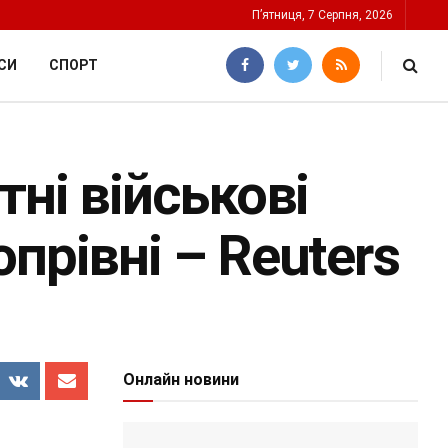
П’ятниця, 7 Серпня, 2026
СИ
СПОРТ
тні військові
прівні – Reuters
Онлайн новини