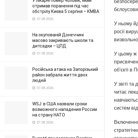
У лікарні помер чоловік, який
безпосере
отримав поранення під час
бєлоусовим
обстрілу Києва 5 серпня – КМВА
07.08.2026
У ньому й
росії вир
На окупованій Донеччині
визвольної
масово закривають школи та
дитсадки – ЦПД
У цьому ж 
07.08.2026
присвячени
Російська атака на Запорізький
об'єкті в П
район забрала життя двох
людей
У звіті та
07.08.2026
читає лекц
навчаються
WSJ: в США назвали сроки
систем ві
возможного нападения России
на страну НАТО
Включення 
07.08.2026
стратегічн