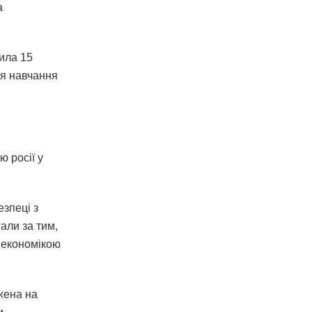
а
ила 15
ня навчання
ю росії у
езпеці з
али за тим,
 економікою
жена на