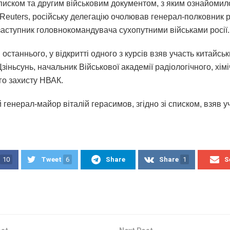
 списком та другим військовим документом, з яким ознайомил
 Reuters, російську делегацію очолював генерал-полковник 
заступник головнокомандувача сухопутними військами росії.
останнього, у відкритті одного з курсів взяв участь китайсь
зіньсунь, начальник Військової академії радіологічного, хімі
го захисту НВАК.
 генерал-майор віталій герасимов, згідно зі списком, взяв уч
10
Tweet
6
Share
Share
1
S