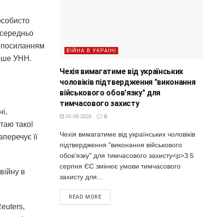
особисто
осередньо
з посиланням
ВІЙНА В УКРАЇНІ
пише УНН.
Чехія вимагатиме від українських
чоловіків підтвердження "виконання
військового обов'язку" для
тимчасового захисту
і,
05.08.2026
0
итаю такої
Чехія вимагатиме від українських чоловіків
аперечує її
підтвердження "виконання військового
обов'язку" для тимчасового захисту<p>З 5
серпня ЄС змінює умови тимчасового
 війну в
захисту для...
READ MORE
euters,