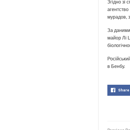
Згідно зі
агентство
мурадов, 
За даними 
майор Лі Ц
біологічно
Російський
в Бенбу.
Share