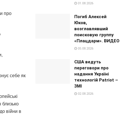
01.08.2026
ти про
Погиб Алексей
Юков,
возглавлявший
о
поисковую группу
«Плацдарм». ВИДЕО
05.08.2026
и,
США ведуть
переговори про
надання Україні
онує себе як
технологій Patriot –
ЗМІ
02.08.2026
опейські
в близько
до війни в