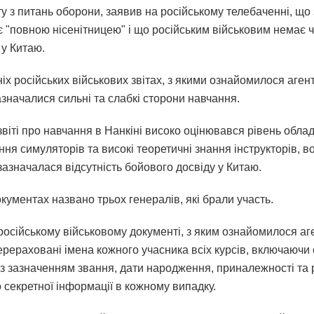
 з питань оборони, заявив на російському телебаченні, що 
є "повною нісенітницею" і що російським військовим немає 
 у Китаю.
іх російських військових звітах, з якими ознайомилося аген
азначалися сильні та слабкі сторони навчання.
віті про навчання в Нанкіні високо оцінювався рівень обла
ня симуляторів та високі теоретичні знання інструкторів, в
азначалася відсутність бойового досвіду у Китаю.
кументах названо трьох генералів, які брали участь.
російському військовому документі, з яким ознайомилося аг
перераховані імена кожного учасника всіх курсів, включаючи
 із зазначенням звання, дати народження, приналежності та 
 секретної інформації в кожному випадку.