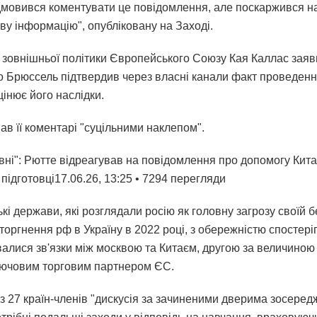
дмовився коментувати це повідомлення, але поскаржився н
ву інформацію", опубліковану на Заході.
 зовнішньої політики Європейського Союзу Кая Каллас заяв
о Брюссель підтвердив через власні канали факт проведен
цінює його наслідки.
ав її коментарі "суцільними наклепом".
вні": Рютте відреагував на повідомлення про допомогу Кита
 підготовці17.06.26, 13:25 • 7294 перегляди
і держави, які розглядали росію як головну загрозу своїй б
оргнення рф в Україну в 2022 році, з обережністю спостеріг
валися зв'язки між москвою та Китаєм, другою за величиною
ключовим торговим партнером ЄС.
 з 27 країн-членів "дискусія за зачиненими дверима зосеред