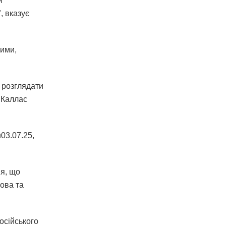
и
, вказує
ними,
 розглядати
 Каллас
03.07.25,
ня, що
ова та
осійського