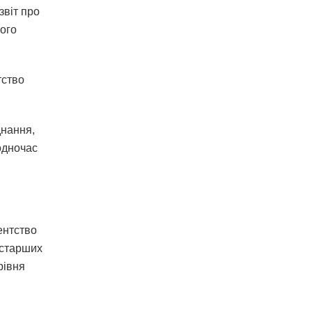
звіт про
чого
тство
днання,
одночас
ентство
 старших
рівня