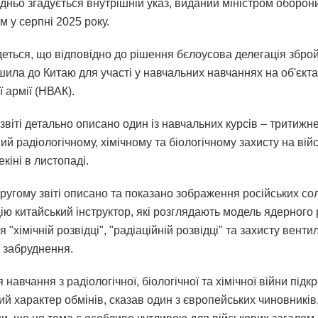
дньо згадується внутрішній указ, виданий міністром оборон
 у серпні 2025 року.
деться, що відповідно до рішення бєлоусова делегація збро
ушила до Китаю для участі у навчальних навчаннях на об'єкт
 армії (НВАК).
звіті детально описано один із навчальних курсів – тритижн
й радіологічному, хімічному та біологічному захисту на ві
екіні в листопаді.
 другому звіті описано та показано зображення російських со
ію китайський інструктор, які розглядають модель ядерного 
 "хімічній розвідці", "радіаційній розвідці" та захисту венти
д забруднення.
навчання з радіологічної, біологічної та хімічної війни підк
ий характер обмінів, сказав один з європейських чиновників