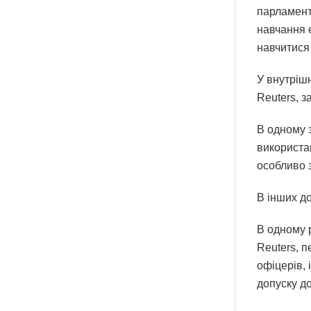
парламенту
навчання 
навчитися
У внутрішн
Reuters, з
В одному з
використан
особливо з
В інших до
В одному 
Reuters, 
офіцерів,
допуску до