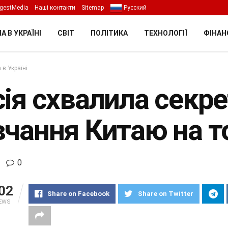
gestMedia
Наші контакти
Sitemap
Русский
А В УКРАЇНІ
СВІТ
ПОЛІТИКА
ТЕХНОЛОГІЇ
ФІНАН
 в Україні
ія схвалила секре
чання Китаю на то
0
02
Share on Facebook
Share on Twitter
IEWS