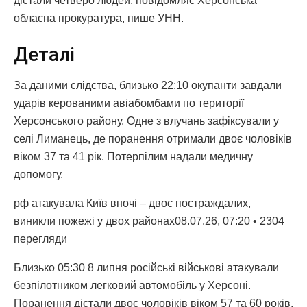
дістали четверо людей, повідомляє Херсонська
обласна прокуратура, пише УНН.
Деталі
За даними слідства, близько 22:10 окупанти завдали
ударів керованими авіабомбами по території
Херсонського району. Одне з влучань зафіксували у
селі Лиманець, де поранення отримали двоє чоловіків
віком 37 та 41 рік. Потерпілим надали медичну
допомогу.
рф атакувала Київ вночі – двоє постраждалих,
виникли пожежі у двох районах08.07.26, 07:20 • 2304
перегляди
Близько 05:30 8 липня російські військові атакували
безпілотником легковий автомобіль у Херсоні.
Поранення дістали двоє чоловіків віком 57 та 60 років,