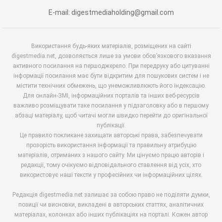
E-mail: digestmediaholding@gmail.com
Використання будь-яких матеріалів, розміщених на сайті
digestmedia.net, дозволяється лише за умови обов’язкового вказання
активного посилання на першоджерело. При передруку або цитуванні
інформації посилання має бути відкритим для пошукових систем і не
містити технічних обмежень, що унеможливлюють його індексацію.
Для онлайн-ЗМІ, інформаційних порталів та інших веб-ресурсів
важливо розміщувати таке посилання у підзаголовку або в першому
абзаці матеріалу, щоб читачі могли швидко перейти до оригінальної
публікації.
Це правило покликане захищати авторські права, забезпечувати
прозорість використання інформації та правильну атрибуцію
матеріалів, отриманих з нашого сайту. Ми цінуємо працю авторів і
редакції, тому очікуємо відповідального ставлення від усіх, хто
використовує наші тексти у професійних чи інформаційних цілях.
Редакція digestmedia.net залишає за собою право не поділяти думки,
позиції чи висновки, викладені в авторських статтях, аналітичних
матеріалах, колонках або інших публікаціях на порталі. Кожен автор