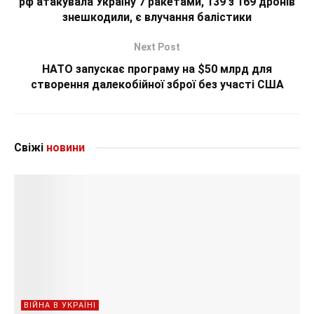
рф атакувала Україну 7 ракетами, 139 з 169 дронів
знешкодили, є влучання балістики
Next Post
НАТО запускає програму на $50 млрд для
створення далекобійної зброї без участі США
Свіжі
новини
ВІЙНА В УКРАЇНІ