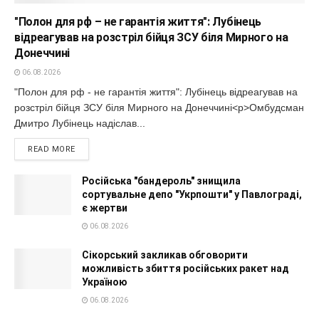
"Полон для рф – не гарантія життя": Лубінець
відреагував на розстріл бійця ЗСУ біля Мирного на
Донеччині
06.08.2026
"Полон для рф - не гарантія життя": Лубінець відреагував на
розстріл бійця ЗСУ біля Мирного на Донеччині<p>Омбудсман
Дмитро Лубінець надіслав...
READ MORE
Російська "бандероль" знищила
сортувальне депо "Укрпошти" у Павлограді,
є жертви
06.08.2026
Сікорський закликав обговорити
можливість збиття російських ракет над
Україною
06.08.2026