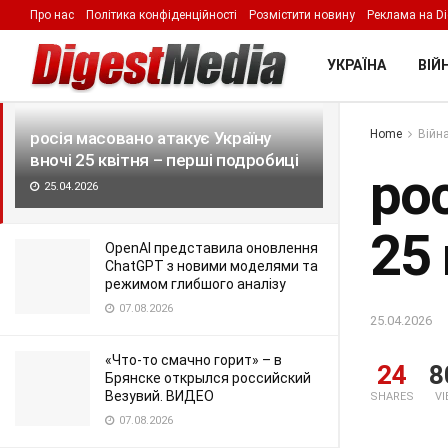
Про нас
Політика конфіденційності
Розмістити новину
Реклама на Di
LATEST
TRENDING
Filter
УКРАЇНА
ВІЙН
Home
Війна
росія масовано атакує Україну
вночі 25 квітня – перші подробиці
рос
25.04.2026
25 
OpenAI представила оновлення
ChatGPT з новими моделями та
режимом глибшого аналізу
07.08.2026
25.04.2026
«Что-то смачно горит» – в
24
8
Брянске открылся российский
Везувий. ВИДЕО
SHARES
V
07.08.2026