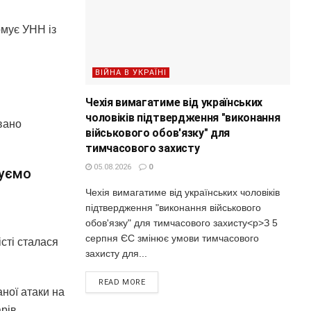
рмує УНН із
ВІЙНА В УКРАЇНІ
Чехія вимагатиме від українських
чоловіків підтвердження "виконання
вано
військового обов'язку" для
тимчасового захисту
05.08.2026
0
вуємо
Чехія вимагатиме від українських чоловіків
підтвердження "виконання військового
обов'язку" для тимчасового захисту<p>З 5
серпня ЄС змінює умови тимчасового
істі сталася
захисту для...
READ MORE
аної атаки на
рів.