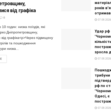
етровщину,
матеріа
років в'
ися від графіка
отримав
0
07.08.2026
10 годин: низка поїздів, які
Удар рф 
ерез Дніпропетровщину,
"Чорномо
я від графіка<p>Через підвищену
кількіст
трілів та пошкодження
постраж
ури низка...
зросла 
07.08.2026
RE
Пошкодж
трибуни 
підтвер
рф по ст
"Чорном
Одесі, є
постраж
07.08.2026