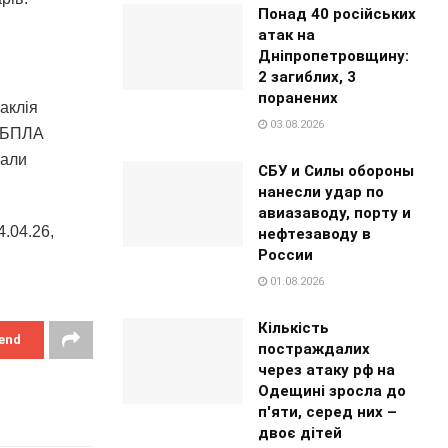
Понад 40 російських
атак на
Дніпропетровщину:
2 загиблих, 3
поранених
лаклія
03.08.2026
і БПЛА
мали
СБУ и Силы обороны
нанесли удар по
авиазаводу, порту и
.04.26,
нефтезаводу в
России
01.08.2026
Кількість
end
постраждалих
через атаку рф на
Одещині зросла до
п'яти, серед них –
двоє дітей