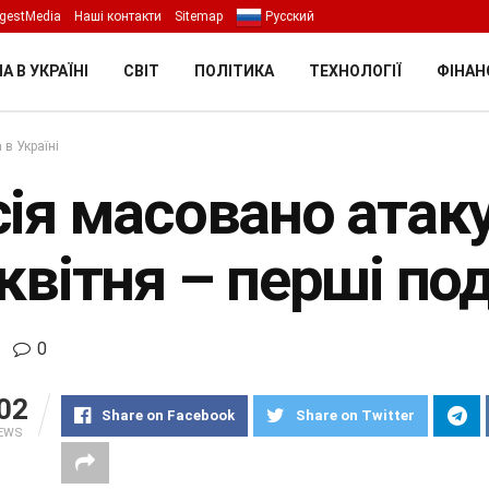
gestMedia
Наші контакти
Sitemap
Русский
А В УКРАЇНІ
СВІТ
ПОЛІТИКА
ТЕХНОЛОГІЇ
ФІНАН
 в Україні
ія масовано атаку
квітня – перші по
0
02
Share on Facebook
Share on Twitter
IEWS