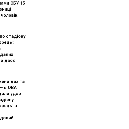
лами СБУ 15
язниці
 чоловік
по стадіону
рець":
ь
далих
до двох
ено дах та
– в ОВА
дили удар
адіону
орець" в
далий