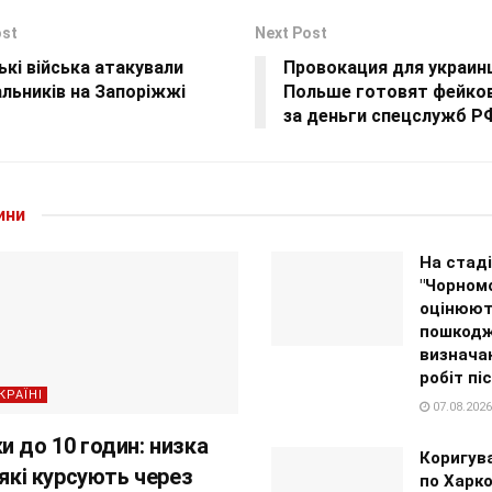
ost
Next Post
ькі війська атакували
Провокация для украинц
льників на Запоріжжі
Польше готовят фейко
за деньги спецслужб Р
ини
На стаді
"Чорном
оцінюют
пошкодж
визнача
робіт пі
КРАЇНІ
07.08.2026
и до 10 годин: низка
Коригув
 які курсують через
по Харко