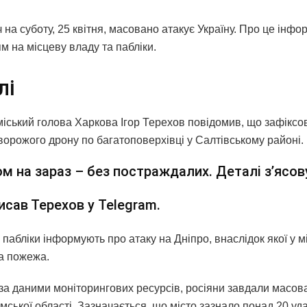
ч на суботу, 25 квітня, масовано атакує Україну. Про це інфо
м на місцеву владу та пабліки.
лі
міський голова Харкова Ігор Терехов повідомив, що зафіксо
ворожого дрону по багатоповерхівці у Салтівському районі.
м на зараз – без постраждалих. Деталі зʼясо
исав Терехов у Telegram.
пабліки інформують про атаку на Дніпро, внаслідок якої у м
а пожежа.
 за даними моніторингових ресурсів, росіяни завдали масов
ської області. Зазначається, що місто зазнало понад 20 уда