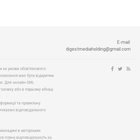
E-mail:
digestmediaholding@gmail.com
ше за умови обов’язкового
посилання має бути відкритим
ю. Для онлайн-ЗМІ,
аголовку або в першому абзаці
нформації та правильну
 очікуємо відповідального
викладені в авторських
есе повну відповідальність за