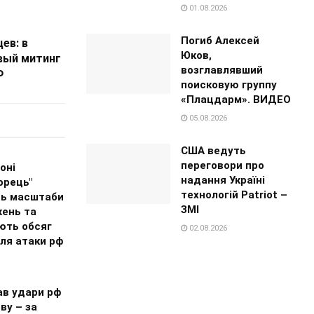
01.08.2026
Погиб Алексей
ев: в
Юков,
вый митинг
возглавлявший
Ф
поисковую группу
«Плацдарм». ВИДЕО
05.08.2026
США ведуть
переговори про
оні
надання Україні
орець"
технологій Patriot –
ь масштаби
ЗМІ
ень та
ють обсяг
02.08.2026
сля атаки рф
ав удари рф
ву – за