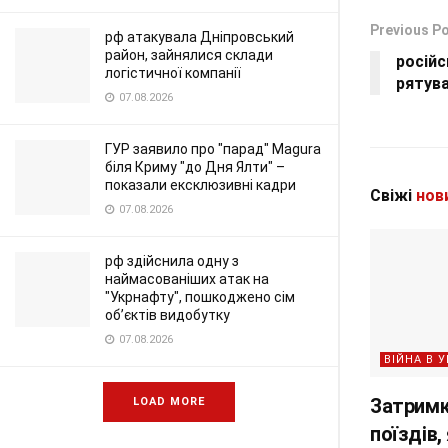
Previous P
рф атакувала Дніпровський
район, зайнялися склади
російс
логістичної компанії
рятува
07.08.2026
ГУР заявило про "парад" Magura
біля Криму "до Дня Ялти" –
показали ексклюзивні кадри
Свіжі
нов
07.08.2026
рф здійснила одну з
наймасованіших атак на
"Укрнафту", пошкоджено сім
об’єктів видобутку
07.08.2026
ВІЙНА В У
Затримк
LOAD MORE
поїздів,