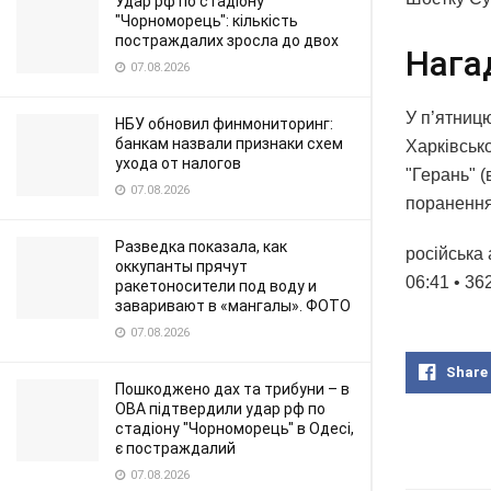
Удар рф по стадіону
"Чорноморець": кількість
постраждалих зросла до двох
Нага
07.08.2026
У п’ятницю
НБУ обновил финмониторинг:
банкам назвали признаки схем
Харківськ
ухода от налогов
"Герань" (
07.08.2026
поранення
Разведка показала, как
російська
оккупанты прячут
06:41 • 36
ракетоносители под воду и
заваривают в «мангалы». ФОТО
07.08.2026
Share
Пошкоджено дах та трибуни – в
ОВА підтвердили удар рф по
стадіону "Чорноморець" в Одесі,
є постраждалий
07.08.2026