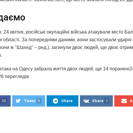
даємо
. 24 квітня, російські окупаційні війська атакували місто Ба
ої області. За попередніми даними, вони застосували ударн
вони ж "Шахед" – ред.), загинули двоє людей, ще двоє отри
.
 атака на Одесу забрала життя двох людей, ще 14 поранені24
26 переглядiв
10
Tweet
6
Share
Share
1
S