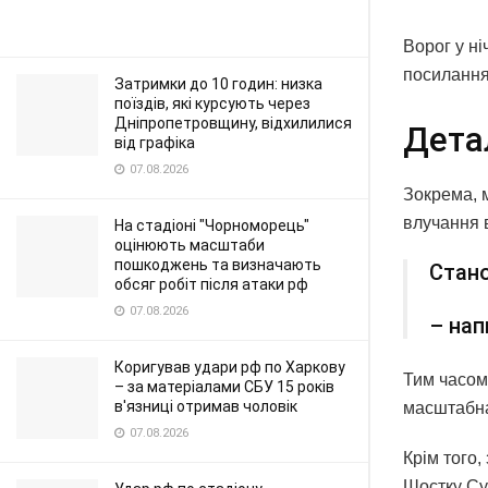
Ворог у ні
посилання
Затримки до 10 годин: низка
поїздів, які курсують через
Дніпропетровщину, відхилилися
Дета
від графіка
07.08.2026
Зокрема, 
влучання 
На стадіоні "Чорноморець"
оцінюють масштаби
пошкоджень та визначають
Стано
обсяг робіт після атаки рф
07.08.2026
– нап
Коригував удари рф по Харкову
Тим часом 
– за матеріалами СБУ 15 років
в'язниці отримав чоловік
масштабн
07.08.2026
Крім того,
Шостку Сум