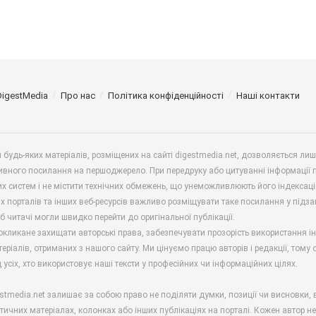
DigestMedia
Про нас
Політика конфіденційності
Наші контакти
будь-яких матеріалів, розміщених на сайті digestmedia.net, дозволяється ли
ивного посилання на першоджерело. При передруку або цитуванні інформації 
х систем і не містити технічних обмежень, що унеможливлюють його індексаці
х порталів та інших веб-ресурсів важливо розміщувати таке посилання у підз
б читачі могли швидко перейти до оригінальної публікації.
окликане захищати авторські права, забезпечувати прозорість використання і
еріалів, отриманих з нашого сайту. Ми цінуємо працю авторів і редакції, тому
 усіх, хто використовує наші тексти у професійних чи інформаційних цілях.
stmedia.net залишає за собою право не поділяти думки, позиції чи висновки, 
ітичних матеріалах, колонках або інших публікаціях на порталі. Кожен автор н