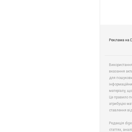
Реклама на 
Використання 
вказання акт
для пошукови
інформаційни
матеріалу, що
Це правило п
атрибуцію мат
ставлення від
Редакція dige
статтях, анал