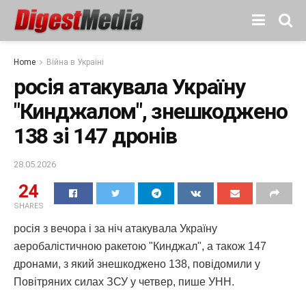
Home
Війна в Україні
росія атакувала Україну
"Кинджалом", знешкоджено
138 зі 147 дронів
28.05.2026
24
SHARES
росія з вечора і за ніч атакувала Україну
аеробалістичною ракетою "Кинджал", а також 147
дронами, з який знешкоджено 138, повідомили у
Повітряних силах ЗСУ у четвер, пише УНН.