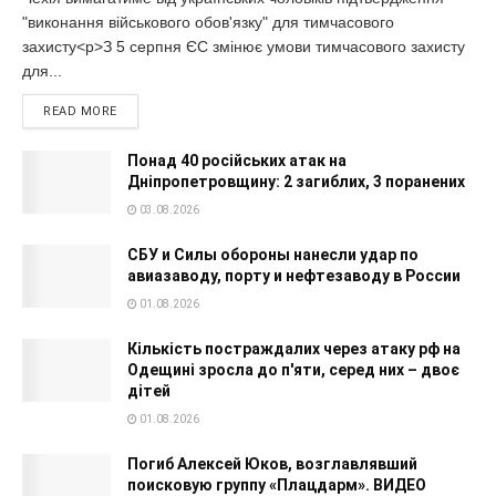
"виконання військового обов'язку" для тимчасового
захисту<p>З 5 серпня ЄС змінює умови тимчасового захисту
для...
READ MORE
Понад 40 російських атак на
Дніпропетровщину: 2 загиблих, 3 поранених
03.08.2026
СБУ и Силы обороны нанесли удар по
авиазаводу, порту и нефтезаводу в России
01.08.2026
Кількість постраждалих через атаку рф на
Одещині зросла до п'яти, серед них – двоє
дітей
01.08.2026
Погиб Алексей Юков, возглавлявший
поисковую группу «Плацдарм». ВИДЕО