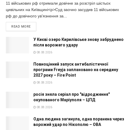
11 військових рф отримали довічне за розстріл шістьох
цивільних на Київщині<p>Суд заочно засудив 11 військових
рф до довічного ув'язнення за...
READ MORE
У Києві озеро Кирилівське знову забруднено
після ворожего удару
08.08.2026
Повноцінний запуск антибалістичної
програми Freyja заплановано на середину
2027 року – Fire Point
08.08.2026
росія зняла серіал про "відродження"
окупованого Маріуполя – ЦПД
08.08.2026
Одна людина загинула, одна поранена через
ворожий удар по Нікополю – ОВА