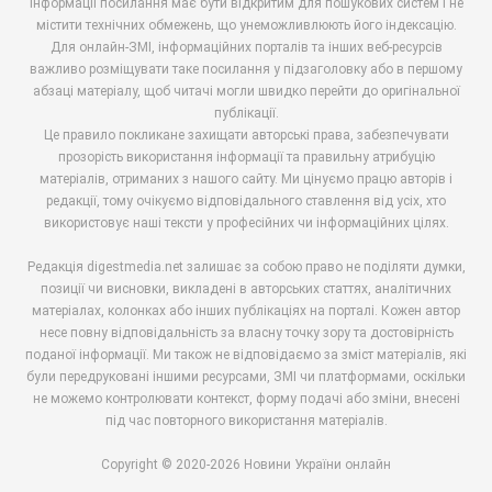
інформації посилання має бути відкритим для пошукових систем і не
містити технічних обмежень, що унеможливлюють його індексацію.
Для онлайн-ЗМІ, інформаційних порталів та інших веб-ресурсів
важливо розміщувати таке посилання у підзаголовку або в першому
абзаці матеріалу, щоб читачі могли швидко перейти до оригінальної
публікації.
Це правило покликане захищати авторські права, забезпечувати
прозорість використання інформації та правильну атрибуцію
матеріалів, отриманих з нашого сайту. Ми цінуємо працю авторів і
редакції, тому очікуємо відповідального ставлення від усіх, хто
використовує наші тексти у професійних чи інформаційних цілях.
Редакція digestmedia.net залишає за собою право не поділяти думки,
позиції чи висновки, викладені в авторських статтях, аналітичних
матеріалах, колонках або інших публікаціях на порталі. Кожен автор
несе повну відповідальність за власну точку зору та достовірність
поданої інформації. Ми також не відповідаємо за зміст матеріалів, які
були передруковані іншими ресурсами, ЗМІ чи платформами, оскільки
не можемо контролювати контекст, форму подачі або зміни, внесені
під час повторного використання матеріалів.
Copyright © 2020-2026 Новини України онлайн