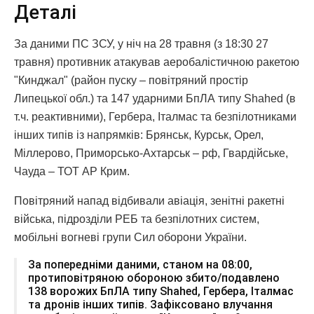
Деталі
За даними ПС ЗСУ, у ніч на 28 травня (з 18:30 27
травня) противник атакував аеробалістичною ракетою
"Кинджал" (район пуску – повітряний простір
Липецької обл.) та 147 ударними БпЛА типу Shahed (в
т.ч. реактивними), Гербера, Італмас та безпілотниками
інших типів із напрямків: Брянськ, Курськ, Орел,
Міллерово, Приморсько-Ахтарськ – рф, Гвардійське,
Чауда – ТОТ АР Крим.
Повітряний напад відбивали авіація, зенітні ракетні
війська, підрозділи РЕБ та безпілотних систем,
мобільні вогневі групи Сил оборони України.
За попередніми даними, станом на 08:00,
протиповітряною обороною збито/подавлено
138 ворожих БпЛА типу Shahed, Гербера, Італмас
та дронів інших типів. Зафіксовано влучання